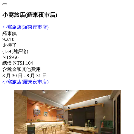
小窩旅店(羅東夜巿店)
小窩旅店(羅東夜巿店)
羅東鎮
9.2/10
太棒了
(139 則評論)
NT$956
總價 NT$1,104
含稅金和其他費用
8 月 30 日 - 8 月 31 日
小窩旅店(羅東夜巿店)