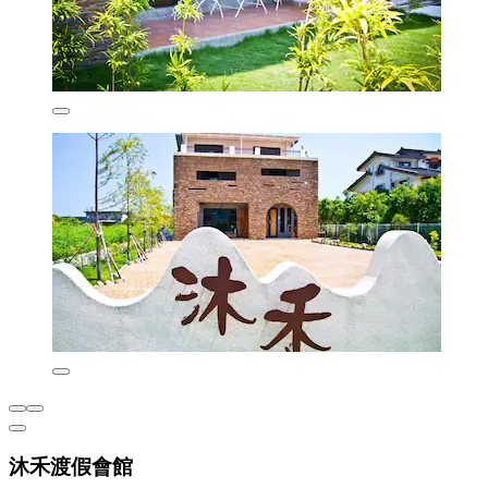
沐禾渡假會館