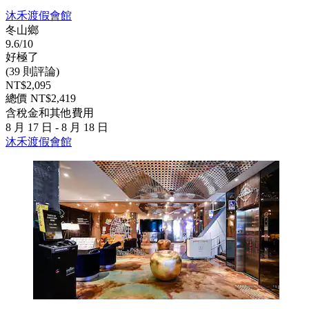
沐禾渡假會館
冬山鄉
9.6/10
好極了
(39 則評論)
NT$2,095
總價 NT$2,419
含稅金和其他費用
8 月 17 日 - 8 月 18 日
沐禾渡假會館