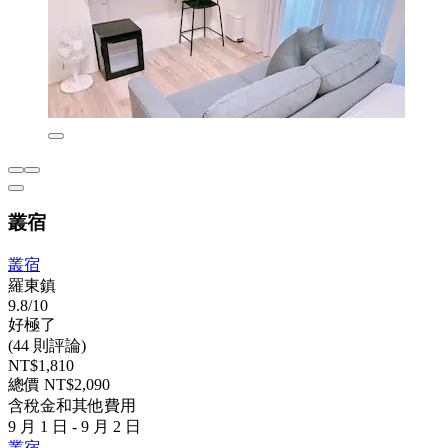
叢宿
叢宿
羅東鎮
9.8/10
好極了
(44 則評論)
NT$1,810
總價 NT$2,090
含稅金和其他費用
9 月 1 日 - 9 月 2 日
叢宿