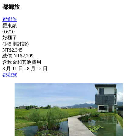
都鄉旅
都鄉旅
羅東鎮
9.6/10
好極了
(145 則評論)
NT$2,345
總價 NT$2,709
含稅金和其他費用
8 月 11 日 - 8 月 12 日
都鄉旅