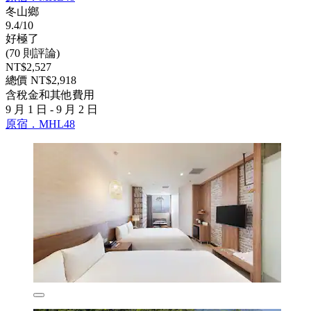
冬山鄉
9.4/10
好極了
(70 則評論)
NT$2,527
總價 NT$2,918
含稅金和其他費用
9 月 1 日 - 9 月 2 日
原宿．MHL48