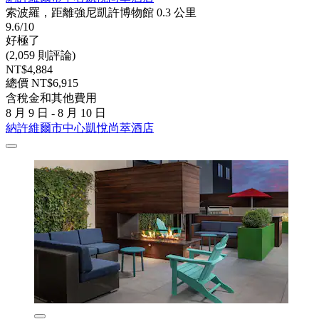
索波羅，距離強尼凱許博物館 0.3 公里
9.6/10
好極了
(2,059 則評論)
NT$4,884
總價 NT$6,915
含稅金和其他費用
8 月 9 日 - 8 月 10 日
納許維爾市中心凱悅尚萃酒店