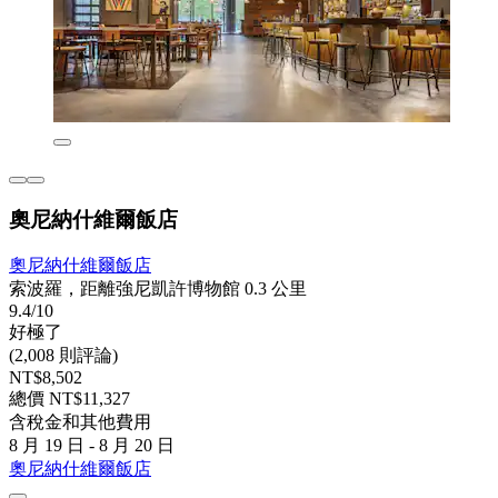
奧尼納什維爾飯店
奧尼納什維爾飯店
索波羅，距離強尼凱許博物館 0.3 公里
9.4/10
好極了
(2,008 則評論)
NT$8,502
總價 NT$11,327
含稅金和其他費用
8 月 19 日 - 8 月 20 日
奧尼納什維爾飯店