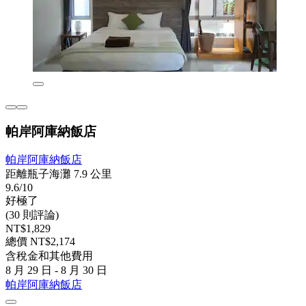
帕岸阿庫納飯店
帕岸阿庫納飯店
距離瓶子海灘 7.9 公里
9.6/10
好極了
(30 則評論)
NT$1,829
總價 NT$2,174
含稅金和其他費用
8 月 29 日 - 8 月 30 日
帕岸阿庫納飯店