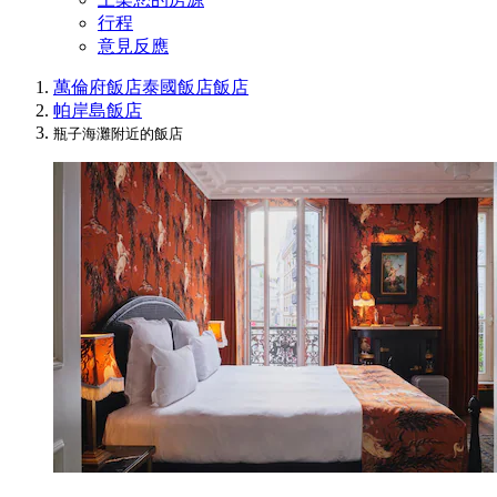
行程
意見反應
萬倫府飯店
泰國飯店
飯店
帕岸島飯店
瓶子海灘附近的飯店