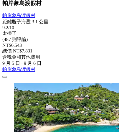
帕岸象島渡假村
帕岸象島渡假村
距離瓶子海灘 3.1 公里
9.2/10
太棒了
(487 則評論)
NT$6,543
總價 NT$7,831
含稅金和其他費用
9 月 5 日 - 9 月 6 日
帕岸象島渡假村