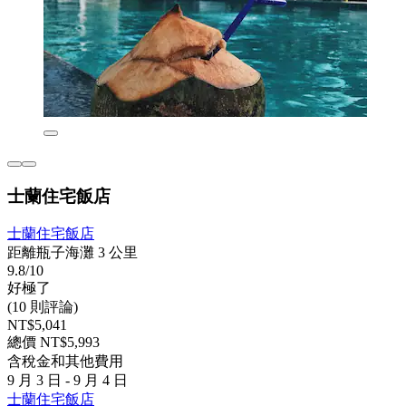
士蘭住宅飯店
士蘭住宅飯店
距離瓶子海灘 3 公里
9.8/10
好極了
(10 則評論)
NT$5,041
總價 NT$5,993
含稅金和其他費用
9 月 3 日 - 9 月 4 日
士蘭住宅飯店