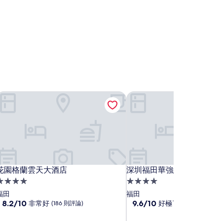
北店)
花園格蘭雲天大酒店
深圳福田華強北城際酒店
北店)
花園格蘭雲天大酒店
深圳福田華強北城際酒店
花園格蘭雲天大酒店
深圳福田華強北城際酒店
.0
4.0
星
星
福田
福田
級
8.2
級
9.6
8.2/10
9.6/10
非常好
好極了
(186 則評論)
(44 則評論)
分，
分，
住
住
滿
滿