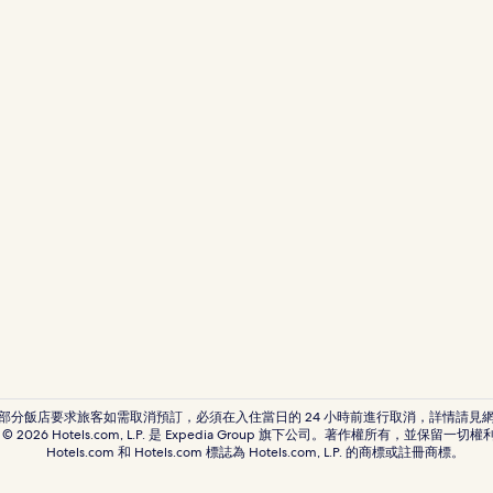
深圳國際會展中心附近的飯店
曬布站附近的飯店
東門步行街附近的飯店
深圳市民中心附近的飯店
皇崗村站附近的飯店
觀瀾的設有停車場的飯店
歡樂海岸附近的Spa 飯店
深圳的親子飯店
深圳的海灘飯店
深圳的性別友善飯店
深圳的高爾夫飯店
深圳的提供免費早餐的飯店
深圳的奢華飯店
* 部分飯店要求旅客如需取消預訂，必須在入住當日的 24 小時前進行取消，詳情請見
© 2026 Hotels.com, L.P. 是 Expedia Group 旗下公司。著作權所有，並保留一切權
深圳的設有健身中心的飯店
Hotels.com 和 Hotels.com 標誌為 Hotels.com, L.P. 的商標或註冊商標。
大梅沙海濱公園附近的Spa 飯店