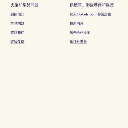
黃貝嶺站附近的飯店
支援和常見問題
供應商、聯盟夥伴和媒體
蓮花西站附近的飯店
您的預訂
加入 Hotels.com 聯盟計畫
崗廈北站附近的飯店
常見問題
最新消息
坭崗飯店
聯絡我們
廣告合作提案
文錦站附近的飯店
評論住宿
旅行社專員
國貿站附近的飯店
深圳圖書館附近的飯店
深圳中心商業區飯店
深圳福南小學附近的飯店
福田保稅區站附近的飯店
少年宮站附近的飯店
翰嶺站附近的飯店
可可公園購物中心附近的飯店
購物公園站附近的飯店
燕南站附近的飯店