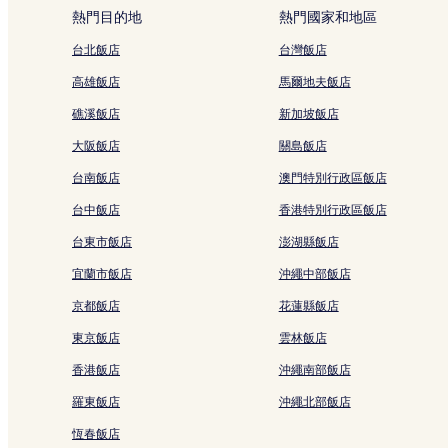
有
科學館站附近的飯店
熱門目的地
熱門國家和地區
所
變
深圳站附近的飯店
台北飯店
台灣飯店
動，
通新嶺站附近的飯店
可
高雄飯店
馬爾地夫飯店
能
農林站附近的飯店
受
礁溪飯店
新加坡飯店
到
信興廣場附近的飯店
其
大阪飯店
關島飯店
福田飯店
他
台南飯店
澳門特別行政區飯店
條
深圳飯店
款
台中飯店
香港特別行政區飯店
限
冬瓜嶺站附近的飯店
制。
台東市飯店
澎湖縣飯店
梅景站附近的飯店
宜蘭市飯店
沖繩中部飯店
紅嶺站附近的飯店
京都飯店
花蓮縣飯店
蓮花山公園附近的飯店
蓮花村站附近的飯店
東京飯店
雲林飯店
羅湖站附近的飯店
香港飯店
沖繩南部飯店
老街站附近的飯店
羅東飯店
沖繩北部飯店
華潤萬象城附近的飯店
恆春飯店