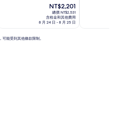
宿
宿
分
現
分
現
NT$2,201
NT
10
在
10
在
總價 NT$2,531
總價
分，
價
分，
價
含稅金和其他費用
含稅金
非
格
好
格
8 月 24 日 - 8 月 25 日
9 月 6 日
常
為
極
為
好，
NT$2,201
了，
NT$3
(186
(44
動，可能受到其他條款限制。
則
則
評
評
論)
論)