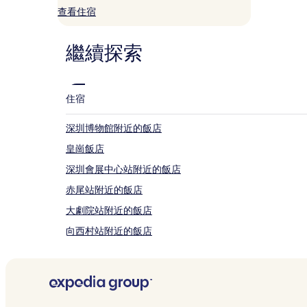
查看住宿
住
宿
1
繼續探索
晚
為
條
件
所
住宿
搜
尋
深圳博物館附近的飯店
到
的
皇崗飯店
價
深圳會展中心站附近的飯店
格。
價
赤尾站附近的飯店
格
和
大劇院站附近的飯店
供
向西村站附近的飯店
應
情
賽格電子市場附近的飯店
況
可
深圳中心公園附近的飯店
能
深圳市科學館附近的飯店
會