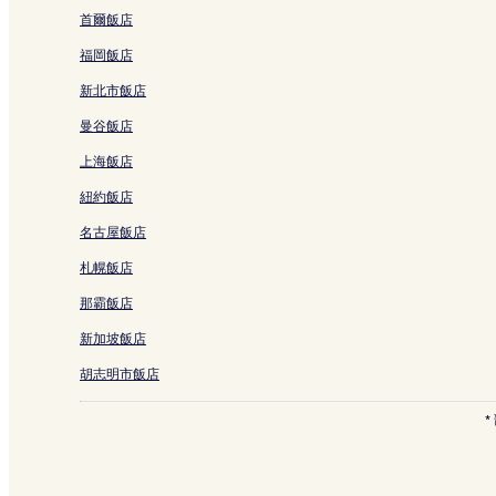
深圳體育館附近的飯店
首爾飯店
福民站附近的飯店
福岡飯店
深圳大劇院附近的飯店
新北市飯店
華新站附近的飯店
曼谷飯店
華強北站附近的飯店
上海飯店
紅嶺南站附近的飯店
紐約飯店
下油松的設有停車場的飯店
名古屋飯店
深圳的設有游泳池的飯店
札幌飯店
深圳的寵物友善飯店
那霸飯店
深圳的設有停車場的飯店
新加坡飯店
深圳的商務飯店
胡志明市飯店
深圳的設有廚房的飯店
深圳的平價飯店
深圳的Spa 飯店
大梅沙海濱公園附近的海灘飯店