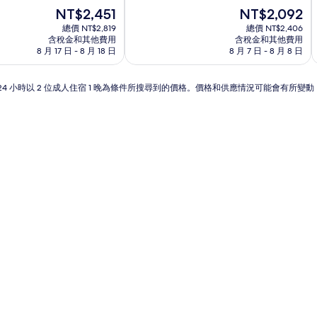
住
現
現
NT$2,451
NT$2,092
滿
宿
在
在
分
總價 NT$2,819
總價 NT$2,406
價
價
10
含稅金和其他費用
含稅金和其他費用
格
格
分，
8 月 17 日 - 8 月 18 日
8 月 7 日 - 8 月 8 日
為
為
非
NT$2,451
NT$2,092
常
24 小時以 2 位成人住宿 1 晚為條件所搜尋到的價格。價格和供應情況可能會有所變
好，
(631
則
評
論)