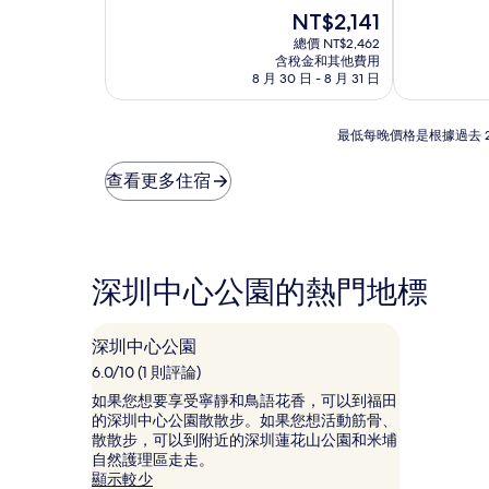
宿
宿
分
現
分
NT$2,141
10
在
10
總價 NT$2,462
分，
價
分，
含稅金和其他費用
非
格
太
8 月 30 日 - 8 月 31 日
常
為
棒
好，
NT$2,141
了，
最
(427
(1,001
最低每晚價格是根據過去 
低
則
則
每
評
評
查看更多住宿
晚
論)
論)
價
格
是
根
深圳中心公園的熱門地標
據
過
去
深圳中心公園
24
小
6.0/10 (1 則評論)
時
如果您想要享受寧靜和鳥語花香，可以到福田
以
的深圳中心公園散散步。如果您想活動筋骨、
2
散散步，可以到附近的深圳蓮花山公園和米埔
位
自然護理區走走。
成
顯示較少
人