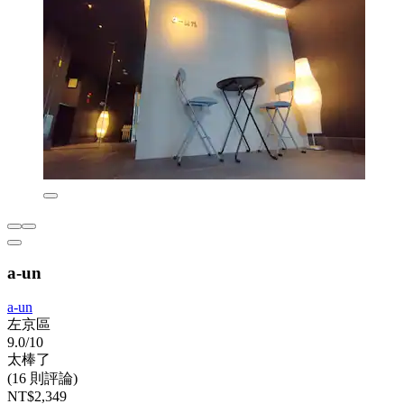
a-un
a-un
左京區
9.0/10
太棒了
(16 則評論)
NT$2,349