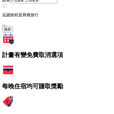
旅客
這趟旅程是商務旅行
搜尋
計畫有變免費取消選項
每晚住宿均可賺取獎勵