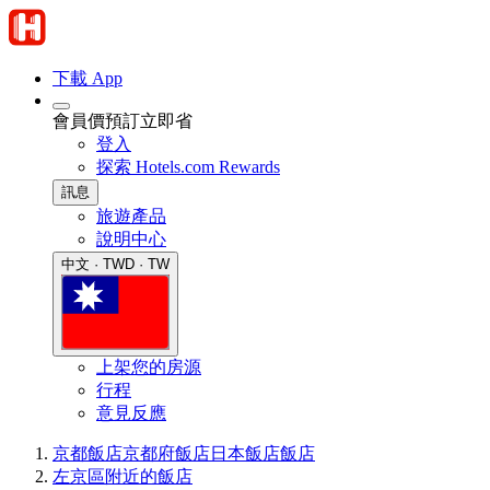
下載 App
會員價預訂立即省
登入
探索 Hotels.com Rewards
訊息
旅遊產品
說明中心
中文 · TWD · TW
上架您的房源
行程
意見反應
京都飯店
京都府飯店
日本飯店
飯店
左京區附近的飯店