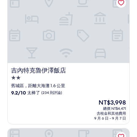
了，
(400
則
評
論)
吉內特克魯伊澤飯店
吉內特克魯伊澤飯店
2.0
星
舊城區，距離大海灘 1.6 公里
級
9.2
9.2/10
太棒了
(234 則評論)
住
分，
現
NT$3,998
滿
宿
在
分
總價 NT$4,471
價
含稅金和其他費用
10
格
9 月 6 日 - 9 月 7 日
分，
為
太
NT$3,998
聖馬洛凱里亞德尊爵飯店
棒
了，