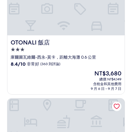
OTONALI 飯店
OTONALI 飯店
3.0
星
庫爾圖瓦維爾-西永-莫卡，距離大海灘 0.6 公里
級
8.4
8.4/10
非常好
(363 則評論)
住
分，
現
NT$3,680
滿
宿
在
分
總價 NT$4,149
價
含稅金和其他費用
10
格
9 月 6 日 - 9 月 7 日
分，
為
非
NT$3,680
‭聖馬婁歷史中心宜必思尚品飯店
常
好，
(363
則
評
論)