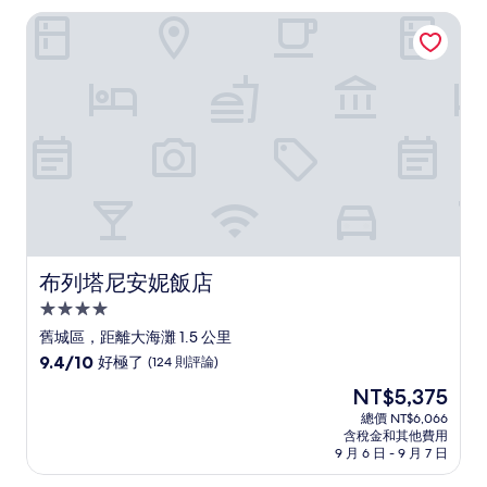
布列塔尼安妮飯店
布列塔尼安妮飯店
布列塔尼安妮飯店
4.0
星
舊城區，距離大海灘 1.5 公里
級
9.4
9.4/10
好極了
(124 則評論)
住
分，
現
NT$5,375
滿
宿
在
分
總價 NT$6,066
價
含稅金和其他費用
10
格
9 月 6 日 - 9 月 7 日
分，
為
好