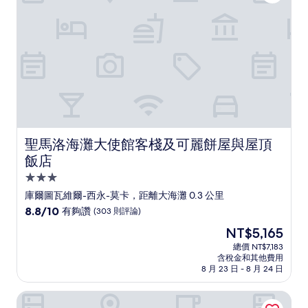
(1,003
則
評
論)
聖馬洛海灘大使館客棧及可麗餅屋與屋頂飯店
聖馬洛海灘大使館客棧及可麗餅屋與屋頂
飯店
3.0
星
庫爾圖瓦維爾-西永-莫卡，距離大海灘 0.3 公里
級
8.8
8.8/10
有夠讚
(303 則評論)
住
分，
現
NT$5,165
滿
宿
在
分
總價 NT$7,183
價
含稅金和其他費用
10
格
8 月 23 日 - 8 月 24 日
分，
為
有
NT$5,165
安緹尼亞飯店
夠