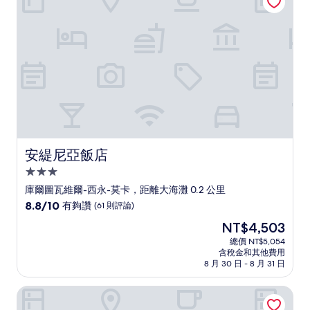
讚，
(303
則
評
論)
安緹尼亞飯店
安緹尼亞飯店
3.0
星
庫爾圖瓦維爾-西永-莫卡，距離大海灘 0.2 公里
級
8.8
8.8/10
有夠讚
(61 則評論)
住
分，
現
NT$4,503
滿
宿
在
分
總價 NT$5,054
價
含稅金和其他費用
10
格
8 月 30 日 - 8 月 31 日
分，
為
有
NT$4,503
Le Beaufort 飯店
夠
讚，