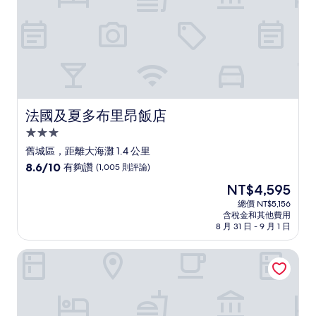
論)
法國及夏多布里昂飯店
法國及夏多布里昂飯店
3.0
星
舊城區，距離大海灘 1.4 公里
級
8.6
8.6/10
有夠讚
(1,005 則評論)
住
分，
現
NT$4,595
滿
宿
在
分
總價 NT$5,156
價
含稅金和其他費用
10
格
8 月 31 日 - 9 月 1 日
分，
為
有
NT$4,595
貝斯特韋斯特亞歷山德拉飯店
夠
讚，
(1,005
則
評