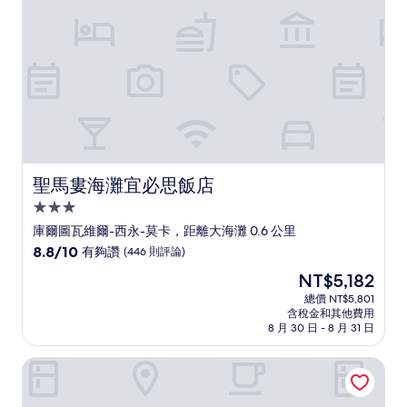
則
評
論)
聖馬婁海灘宜必思飯店
聖馬婁海灘宜必思飯店
3.0
星
庫爾圖瓦維爾-西永-莫卡，距離大海灘 0.6 公里
級
8.8
8.8/10
有夠讚
(446 則評論)
住
分，
現
NT$5,182
滿
宿
在
分
總價 NT$5,801
價
含稅金和其他費用
10
格
8 月 30 日 - 8 月 31 日
分，
為
有
NT$5,182
瓦邦之家
夠
讚，
(446