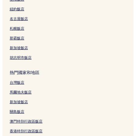
聖馬洛站附近的飯店
紐約飯店
聖馬洛 4 星級飯店
名古屋飯店
迪南的民宿
希隆海灘附近的高爾夫飯店
札幌飯店
迪納爾的寵物友善飯店
那霸飯店
迪納爾的海灘飯店
新加坡飯店
聖馬洛的設有游泳池的飯店
胡志明市飯店
聖馬洛的平價飯店
熱門國家和地區
聖馬洛的Spa 飯店
台灣飯店
聖馬洛的奢華飯店
馬爾地夫飯店
新加坡飯店
關島飯店
澳門特別行政區飯店
香港特別行政區飯店