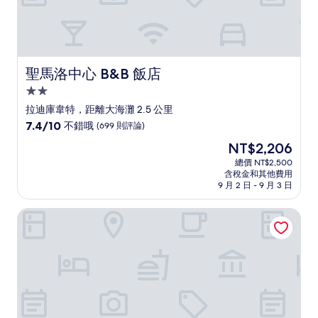
聖馬洛中心 B&B 飯店
聖馬洛中心 B&B 飯店
2.0
星
拉迪庫韋特，距離大海灘 2.5 公里
級
7.4
7.4/10
不錯哦
(699 則評論)
住
分，
現
NT$2,206
滿
宿
在
分
總價 NT$2,500
價
含稅金和其他費用
10
格
9 月 2 日 - 9 月 3 日
分，
為
不
NT$2,206
聖馬洛凱藝公寓飯店
錯
哦，
(699
則
評
論)