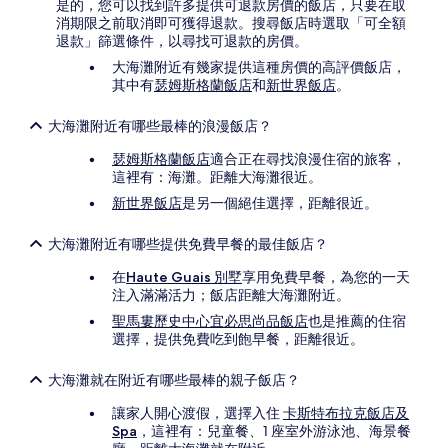
是的，您可以找到許多提供可退款房價的飯店，只要在取
消期限之前取消即可獲得退款。搜尋飯店時選取「可全額
退款」篩選條件，以尋找可退款的房價。
大海灘附近有幾家提供這種房價的高評價飯店，
其中有
瑟姆斯格蘭飯店
和
新世界飯店
。
大海灘附近有哪些最棒的浪漫飯店？
瑟姆斯格蘭飯店
適合正在尋找浪漫住宿的旅客，
這裡有：海灘。距離大海灘很近。
新世界飯店
是另一個絕佳選擇，距離很近。
大海灘附近有哪些提供免費早餐的最佳飯店？
在
Haute Guais 別墅
享用免費早餐，為您的一天
注入滿滿活力；飯店距離大海灘附近。
‭聖馬婁歷史中心宜必思尚品飯店
也是推薦的住宿
選擇，提供免費吃到飽早餐，距離很近。
大海灘就在附近有哪些最棒的親子飯店？
讓家人開心渡假，選擇入住
卡斯特布拉克飯店及
Spa
，這裡有：兒童餐、1 座室外游泳池、海景餐