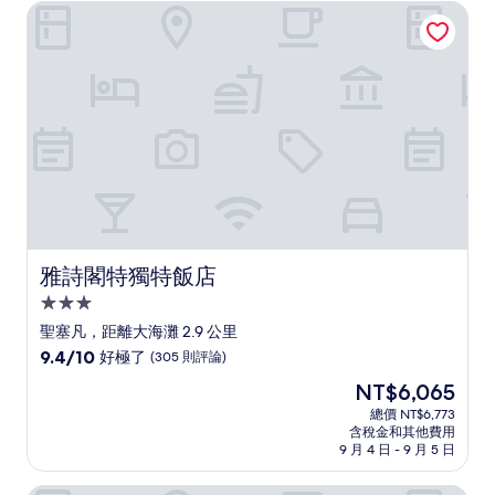
NT$5,375
雅詩閣特獨特飯店
極
了，
(124
則
評
論)
雅詩閣特獨特飯店
雅詩閣特獨特飯店
3.0
星
聖塞凡，距離大海灘 2.9 公里
級
9.4
9.4/10
好極了
(305 則評論)
住
分，
現
NT$6,065
滿
宿
在
分
總價 NT$6,773
價
含稅金和其他費用
10
格
9 月 4 日 - 9 月 5 日
分，
為
好
NT$6,065
極