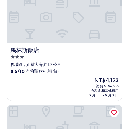
評
論)
馬林斯飯店
馬林斯飯店
3.0
星
舊城區，距離大海灘 1.7 公里
級
8.6
8.6/10
有夠讚
(996 則評論)
住
分，
現
NT$4,123
滿
宿
在
分
總價 NT$4,636
價
含稅金和其他費用
10
格
9 月 1 日 - 9 月 2 日
分，
為
有
NT$4,123
法國及夏多布里昂飯店
夠
讚，
(996
則
評