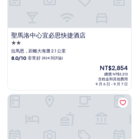
聖馬洛中心宜必思快捷酒店
聖馬洛中心宜必思快捷酒店
2.0
星
拉馬恩，距離大海灘 2.1 公里
級
8.0
8.0/10
非常好
(824 則評論)
住
分，
現
NT$2,854
滿
宿
在
分
總價 NT$3,213
價
含稅金和其他費用
10
格
9 月 6 日 - 9 月 7 日
分，
為
非
NT$2,854
聖馬洛中心 B&B 飯店
常
好，
(824
則
評
論)