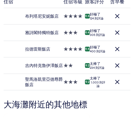
住宿
住宿等級
旅客評分
含早餐
去
24
小
好極了
布列塔尼安妮飯店
4.0
9.4
時
124 則評論
星
以
級
2
好極了
住
雅詩閣特獨特飯店
3.0
9.4
位
305 則評論
宿
星
成
級
人
好極了
住
拉德雷斯飯店
4.0
9.4
住
400 則評論
宿
星
宿
級
1
太棒了
住
吉內特克魯伊澤飯店
2.0
9.2
晚
234 則評論
宿
星
為
級
條
太棒了
聖馬洛凱里亞德尊爵
住
3.0
9.2
1,003 則評
件
飯店
論
宿
星
所
級
搜
住
尋
大海灘附近的其他地標
宿
到
的
價
格。
價
格