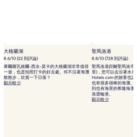
和
供
應
情
況
可
能
會
有
大格蘭湖
聖馬洛港
所
8.6/10 (22 則評論)
8.8/10 (728 則評論)
變
動，
庫爾圖瓦維爾-西永-莫卡的大格蘭湖非常值得
聖馬洛港距離聖馬洛市中心 0
可
一遊，也是拍照打卡的好去處。何不沿著海灘
里)，您可以去沿著水
能
散散步，欣賞一下日落？
Hotels.com 的旅
受
顯示較少
也有很多很棒的海灘。
到
到也有海景的希隆海灘
其
洛渡輪港。
他
顯示較少
條
款
限
制。