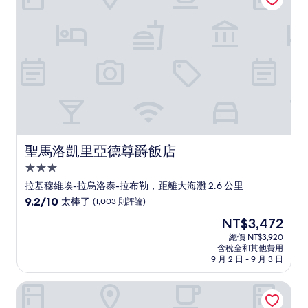
(234
則
評
論)
聖馬洛凱里亞德尊爵飯店
聖馬洛凱里亞德尊爵飯店
3.0
星
拉基穆維埃-拉烏洛泰-拉布勒，距離大海灘 2.6 公里
級
9.2
9.2/10
太棒了
(1,003 則評論)
住
分，
現
NT$3,472
滿
宿
在
分
總價 NT$3,920
價
含稅金和其他費用
10
格
9 月 2 日 - 9 月 3 日
分，
為
太
NT$3,472
聖馬洛海灘大使館客棧及可麗餅屋與屋頂飯店
棒
了，