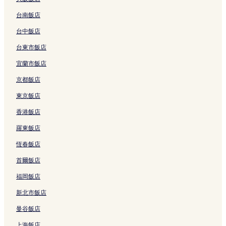
希雷爾飯店
台南飯店
聖馬洛渡輪港附近的飯店
亞瑟加德納醫院附近的飯店
台中飯店
巴里爾賭場附近的飯店
台東市飯店
聖文桑大教堂附近的飯店
宜蘭市飯店
坎卡爾飯店
京都飯店
巴里爾德迪納爾賭場附近的飯店
東京飯店
聖儒安德蓋雷飯店
香港飯店
特雷貢飯店
羅東飯店
迪納爾-普勒爾蒂-聖馬洛機場附近的飯店
恆春飯店
拉基穆維埃-拉烏洛泰-拉布勒飯店
首爾飯店
朗西厄飯店
福岡飯店
波特布雷頓公園附近的飯店
新北市飯店
朗斯河畔普勒迪安飯店
曼谷飯店
拉瑪德蓮-貝勒維埃飯店
上海飯店