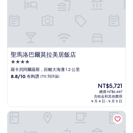
評
論)
聖馬洛巴爾莫拉美居飯店
聖馬洛巴爾莫拉美居飯店
4.0
星
羅卡貝阿爾薩斯，距離大海灘 1.2 公里
級
8.8
8.8/10
有夠讚
(712 則評論)
住
分，
現
NT$5,721
滿
宿
在
分
總價 NT$6,447
價
含稅金和其他費用
10
格
9 月 4 日 - 9 月 5 日
分，
為
有
NT$5,721
馬林斯飯店
夠
讚，
(712
則