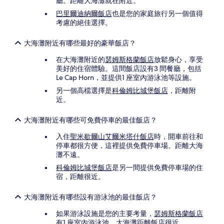
廳。距離大海灘就在附近。
巴里爾迪納爾飯店
也是您的家庭旅行另一個值得
考慮的絕佳選擇。
大海灘附近有哪些最好的豪華飯店？
在大海灘附近的
瑟姆斯格蘭飯店
放鬆身心，享受
美好的住宿體驗。這間飯店設有3 間餐廳，包括
Le Cap Horn，並提供1 座室內游泳池等設施。
另一個高檔選擇是
科倫姆比城堡飯店
，距離附
近。
大海灘附近有哪些可免費停車的最佳飯店？
入住
聖米歇爾山艾爾米塔什飯店
時，開車前往和
停車都很方便，這裡提供免費停車場。距離大海
灘不遠。
科倫姆比城堡飯店
是另一間提供免費停車場的住
宿，距離很近。
大海灘附近有哪些設有游泳池的最佳飯店？
如果游泳設施是您的主要考量，
瑟姆斯格蘭飯店
有1 座室內游泳池。大海灘距離飯店很近。