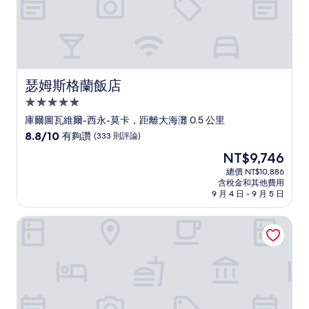
瑟姆斯格蘭飯店
瑟姆斯格蘭飯店
5.0
星
庫爾圖瓦維爾-西永-莫卡，距離大海灘 0.5 公里
級
8.8
8.8/10
有夠讚
(333 則評論)
住
分，
現
NT$9,746
滿
宿
在
分
總價 NT$10,886
價
含稅金和其他費用
10
格
9 月 4 日 - 9 月 5 日
分，
為
有
NT$9,746
聖馬洛中心宜必思快捷酒店
夠
讚，
(333
則
評
論)