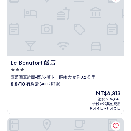
(61
則
評
論)
Le Beaufort 飯店
Le Beaufort 飯店
3.0
星
庫爾圖瓦維爾-西永-莫卡，距離大海灘 0.2 公里
級
8.8
8.8/10
有夠讚
(400 則評論)
住
分，
現
NT$6,313
滿
宿
在
分
總價 NT$7,045
價
含稅金和其他費用
10
格
9 月 4 日 - 9 月 5 日
分，
為
有
NT$6,313
聖馬婁海灘宜必思飯店
夠
讚，
(400