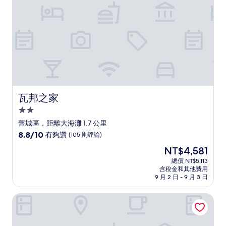
則
評
論)
瓦邦之家
瓦邦之家
2.0
星
舊城區，距離大海灘 1.7 公里
級
8.8
8.8/10
有夠讚
(105 則評論)
住
分，
現
NT$4,581
滿
宿
在
分
總價 NT$5,113
價
含稅金和其他費用
10
格
9 月 2 日 - 9 月 3 日
分，
為
有
NT$4,581
聖馬洛巴爾莫拉美居飯店
夠
讚，
(105
則