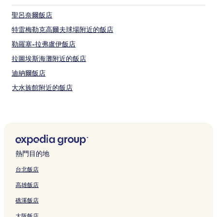
聖呂奈爾飯店
特雷梅勒克高爾夫球場附近的飯店
勒羅塞-拉弗盧伊飯店
拉圖埃斯海灘附近的飯店
迪納爾飯店
大水族館附近的飯店
聖馬洛港附近的飯店
大格蘭湖附近的飯店
聖梅盧瓦德松德飯店
聖馬洛灣海灘附近的飯店
熱門目的地
聖敘利阿克飯店
台北飯店
哈斯潮汐發電廠附近的飯店
高雄飯店
拉馬露伊海角附近的飯店
礁溪飯店
聖馬洛飯店
大阪飯店