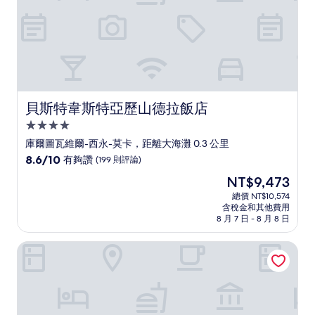
論)
貝斯特韋斯特亞歷山德拉飯店
貝斯特韋斯特亞歷山德拉飯店
4.0
星
庫爾圖瓦維爾-西永-莫卡，距離大海灘 0.3 公里
級
8.6
8.6/10
有夠讚
(199 則評論)
住
分，
現
NT$9,473
滿
宿
在
分
總價 NT$10,574
價
含稅金和其他費用
10
格
8 月 7 日 - 8 月 8 日
分，
為
有
NT$9,473
OTONALI 飯店
夠
讚，
(199
則
評
論)