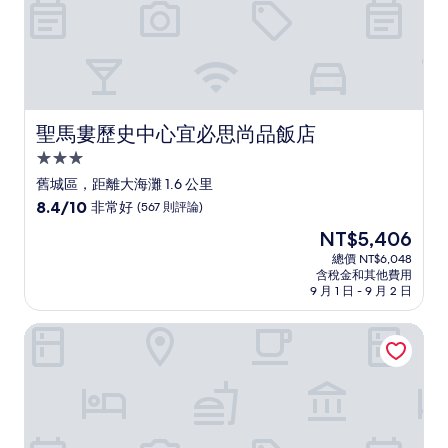
‭聖馬婁歷史中心宜必思尚品飯店
‭聖馬婁歷史中心宜必思尚品飯店
3.0
星
舊城區，距離大海灘 1.6 公里
級
8.4
8.4/10
非常好
(567 則評論)
住
分，
現
NT$5,406
滿
宿
在
分
總價 NT$6,048
價
含稅金和其他費用
10
格
9 月 1 日 - 9 月 2 日
分，
為
非
NT$5,406
瑟姆斯格蘭飯店
常
好，
(567
則
評
論)