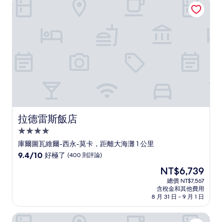
拉德雷斯飯店
了，
(305
則
評
論)
拉德雷斯飯店
拉德雷斯飯店
4.0
星
庫爾圖瓦維爾-西永-莫卡，距離大海灘 1 公里
級
9.4
9.4/10
好極了
(400 則評論)
住
分，
現
NT$6,739
滿
宿
在
分
總價 NT$7,567
價
含稅金和其他費用
10
格
8 月 31 日 - 9 月 1 日
分，
為
好
NT$6,739
吉內特克魯伊澤飯店
極