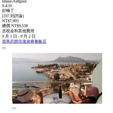
Istiaia-Aidipsos
9.4/10
好極了
(107 則評論)
NT$7,905
總價 NT$9,538
含稅金和其他費用
9 月 1 日 - 9 月 2 日
瑟馬厄西拉溫泉療養飯店