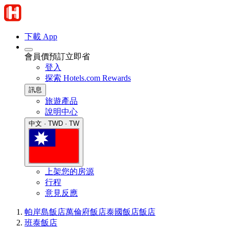
下載 App
會員價預訂立即省
登入
探索 Hotels.com Rewards
訊息
旅遊產品
說明中心
中文 · TWD · TW
上架您的房源
行程
意見反應
帕岸島飯店
萬倫府飯店
泰國飯店
飯店
班泰飯店