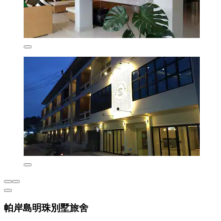
帕岸島明珠別墅旅舍