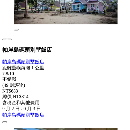
帕岸島碼頭別墅飯店
帕岸島碼頭別墅飯店
距離靈猴海灘 1 公里
7.8/10
不錯哦
(49 則評論)
NT$683
總價 NT$814
含稅金和其他費用
9 月 2 日 - 9 月 3 日
帕岸島碼頭別墅飯店