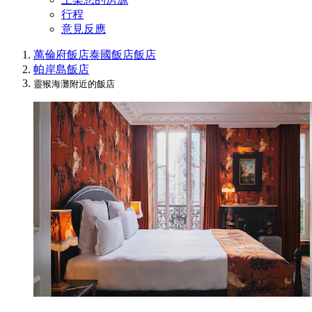
行程
意見反應
萬倫府飯店
泰國飯店
飯店
帕岸島飯店
靈猴海灘附近的飯店