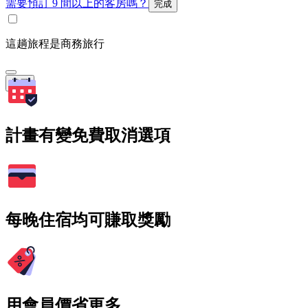
需要預訂 9 間以上的客房嗎？
完成
這趟旅程是商務旅行
搜尋
計畫有變免費取消選項
每晚住宿均可賺取獎勵
用會員價省更多