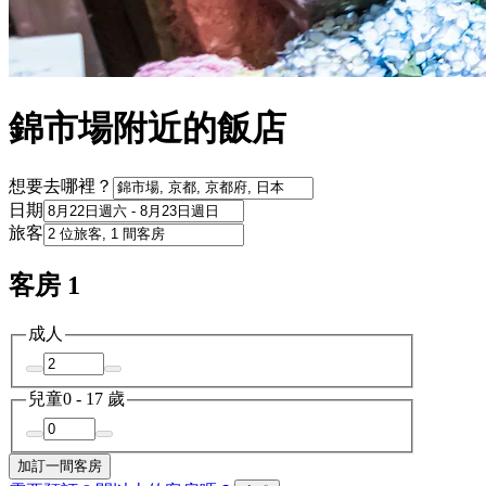
錦市場附近的飯店
想要去哪裡？
日期
旅客
客房 1
成人
兒童
0 - 17 歲
加訂一間客房