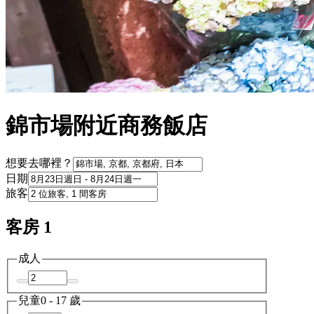
錦市場附近商務飯店
想要去哪裡？
日期
旅客
客房 1
成人
兒童
0 - 17 歲