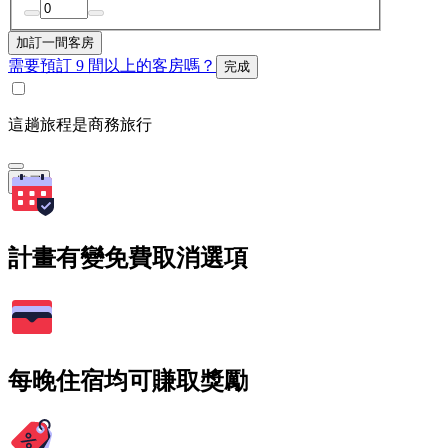
加訂一間客房
需要預訂 9 間以上的客房嗎？
完成
這趟旅程是商務旅行
搜尋
計畫有變免費取消選項
每晚住宿均可賺取獎勵