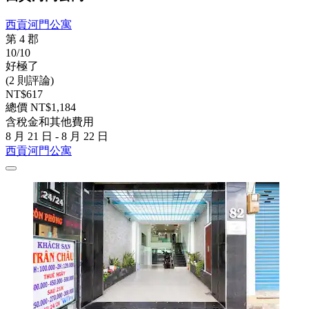
西貢河門公寓
第 4 郡
10/10
好極了
(2 則評論)
NT$617
總價 NT$1,184
含稅金和其他費用
8 月 21 日 - 8 月 22 日
西貢河門公寓