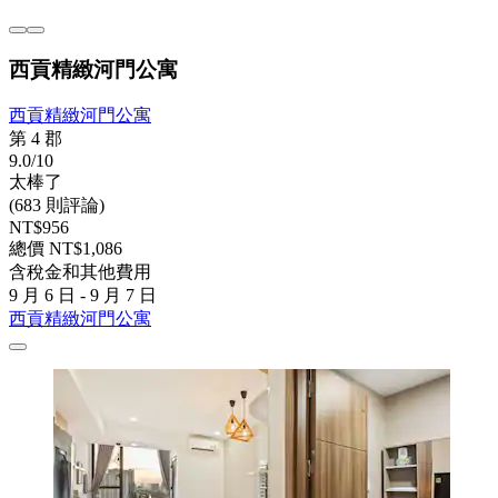
西貢精緻河門公寓
西貢精緻河門公寓
第 4 郡
9.0/10
太棒了
(683 則評論)
NT$956
總價 NT$1,086
含稅金和其他費用
9 月 6 日 - 9 月 7 日
西貢精緻河門公寓