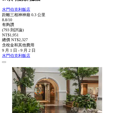
水門伯克利飯店
距離三相神神廟 0.3 公里
8.8/10
有夠讚
(793 則評論)
NT$1,951
總價 NT$2,327
含稅金和其他費用
9 月 1 日 - 9 月 2 日
水門伯克利飯店