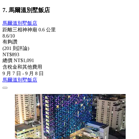
7. 馬爾溫別墅飯店
馬爾溫別墅飯店
距離三相神神廟 0.6 公里
8.6/10
有夠讚
(201 則評論)
NT$893
總價 NT$1,091
含稅金和其他費用
9 月 7 日 - 9 月 8 日
馬爾溫別墅飯店