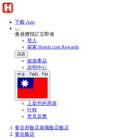
下載 App
會員價預訂立即省
登入
探索 Hotels.com Rewards
訊息
旅遊產品
說明中心
中文 · TWD · TW
上架您的房源
行程
意見反應
曼谷府飯店
泰國飯店
飯店
曼谷飯店