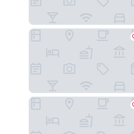
深圳億民平安國際酒店
雅園彩田飯店（深圳深業上城蓮花山店）