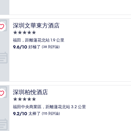
10
分，
好
極
了，
深圳文華東方酒店
深圳文華東方酒店
(4
則
5.0
評
星
福田，距離蓮花北站 1.9 公里
論)
級
9.6
9.6/10
好極了
(38 則評論)
住
分，
滿
宿
分
10
分，
好
極
了，
深圳柏悅酒店
深圳柏悅酒店
(38
則
5.0
評
星
福田中央商業區，距離蓮花北站 3.2 公里
論)
級
9.2
9.2/10
太棒了
(115 則評論)
住
分，
滿
宿
分