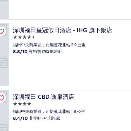
分
10
分，
太
棒
了，
深圳福田皇冠假日酒店 - IHG 旗下飯店
深圳福田皇冠假日酒店 - IHG 旗下飯店
(1,002
則
4.5
評
星
福田中央商業區，距離蓮花北站 2.9 公里
論)
級
8.8
8.8/10
有夠讚
(782 則評論)
住
分，
滿
宿
分
10
分，
有
夠
讚，
深圳福田 CBD 逸扉酒店
深圳福田 CBD 逸扉酒店
(782
則
4.0
評
星
福田中央商業區，距離蓮花北站 1.8 公里
論)
級
8.4
8.4/10
非常好
(45 則評論)
住
分，
滿
宿