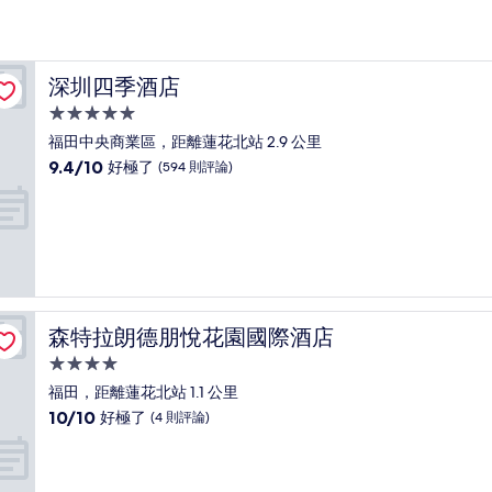
深圳四季酒店
深圳四季酒店
5.0
星
福田中央商業區，距離蓮花北站 2.9 公里
級
9.4
9.4/10
好極了
(594 則評論)
住
分，
滿
宿
分
10
分，
好
極
了，
森特拉朗德朋悅花園國際酒店
森特拉朗德朋悅花園國際酒店
(594
則
4.0
評
星
福田，距離蓮花北站 1.1 公里
論)
級
10.0
10/10
好極了
(4 則評論)
住
分，
滿
宿
分