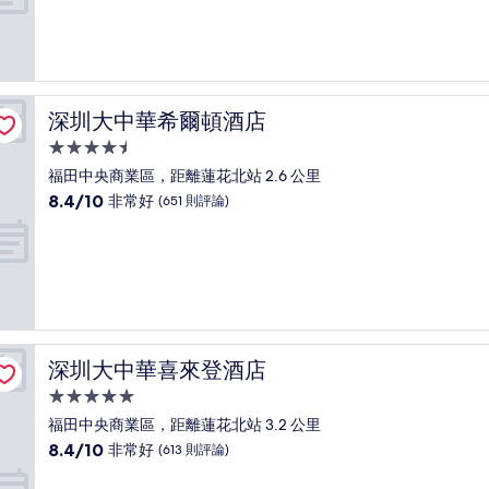
分
10
分，
非
常
好，
深圳大中華希爾頓酒店
深圳大中華希爾頓酒店
(45
則
4.5
評
星
福田中央商業區，距離蓮花北站 2.6 公里
論)
級
8.4
8.4/10
非常好
(651 則評論)
住
分，
滿
宿
分
10
分，
非
常
好，
深圳大中華喜來登酒店
深圳大中華喜來登酒店
(651
則
5.0
評
星
福田中央商業區，距離蓮花北站 3.2 公里
論)
級
8.4
8.4/10
非常好
(613 則評論)
住
分，
滿