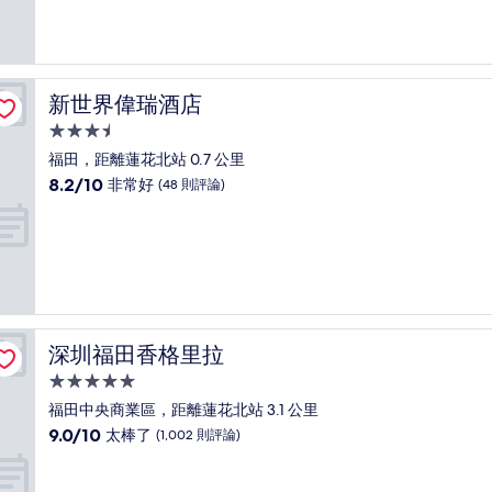
10
分，
太
棒
了，
新世界偉瑞酒店
新世界偉瑞酒店
(115
則
3.5
評
星
福田，距離蓮花北站 0.7 公里
論)
級
8.2
8.2/10
非常好
(48 則評論)
住
分，
滿
宿
分
10
分，
非
常
好，
深圳福田香格里拉
深圳福田香格里拉
(48
則
5.0
評
星
福田中央商業區，距離蓮花北站 3.1 公里
論)
級
9.0
9.0/10
太棒了
(1,002 則評論)
住
分，
滿
宿