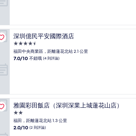
宿
分
10
分，
非
常
好，
深圳億民平安國際酒店
深圳億民平安國際酒店
(613
則
4.5
評
星
福田中央商業區，距離蓮花北站 2.1 公里
論)
級
7.0
7.0/10
不錯哦
(4 則評論)
住
分，
滿
宿
分
10
分，
不
錯
哦，
雅園彩田飯店（深圳深業上城蓮花山店）
雅園彩田飯店（深圳深業上城蓮花山店）
(4
則
2.0
評
星
福田，距離蓮花北站 1.3 公里
論)
級
2.0
2.0/10
(2 則評論)
住
分，