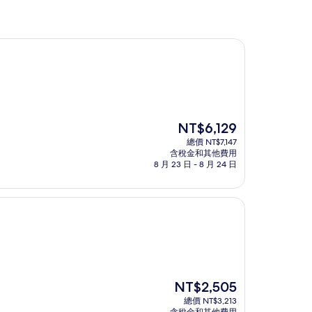
現
NT$6,129
在
總價 NT$7,147
價
含稅金和其他費用
格
8 月 23 日 - 8 月 24 日
為
NT$6,129
現
NT$2,505
在
總價 NT$3,213
價