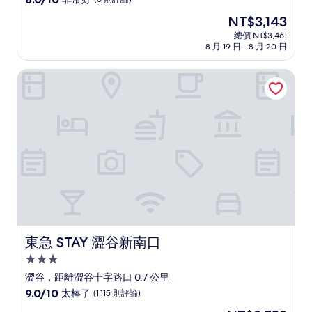
住
分，
現
NT$3,143
滿
宿
在
分
總價 NT$3,461
價
8 月 19 日 - 8 月 20 日
10
格
分，
為
非
東急 STAY 澀谷新南口
NT$3,143
常
好，
(6
則
評
論)
東急 STAY 澀谷新南口
東急 STAY 澀谷新南口
3.0
星
澀谷，距離澀谷十字路口 0.7 公里
級
9.0
9.0/10
太棒了
(1,115 則評論)
住
分，