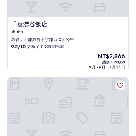
千禧澀谷飯店
千禧澀谷飯店
2.5
星
澀谷，距離澀谷十字路口 0.3 公里
級
9.2
9.2/10
太棒了
(1,008 則評論)
住
分，
現
NT$2,866
滿
宿
在
分
總價 NT$3,153
價
8 月 24 日 - 8 月 25 日
10
格
分，
為
太
sequence MIYASHITA PARK
NT$2,866
棒
了，
(1,008
則
評
論)