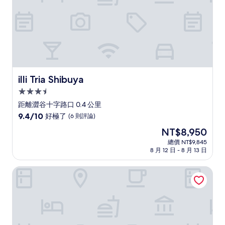
評
論)
illi Tria Shibuya
illi Tria Shibuya
3.5
星
距離澀谷十字路口 0.4 公里
級
9.4
9.4/10
好極了
(6 則評論)
住
分，
現
NT$8,950
滿
宿
在
分
總價 NT$9,845
價
8 月 12 日 - 8 月 13 日
10
格
分，
為
好
澀谷格蘭貝爾飯店
NT$8,950
極
了，
(6
則
評
論)