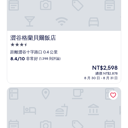
澀谷格蘭貝爾飯店
澀谷格蘭貝爾飯店
3.5
星
距離澀谷十字路口 0.4 公里
級
8.4
8.4/10
非常好
(1,398 則評論)
住
分，
現
NT$2,598
滿
宿
在
分
總價 NT$2,878
價
8 月 30 日 - 8 月 31 日
10
格
分，
為
非
澀谷東急REI飯店
NT$2,598
常
好，
(1,398
則
評
論)