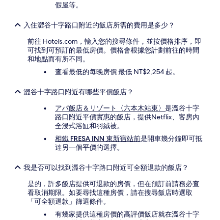
假屋等。
款
限
制。
入住澀谷十字路口附近的飯店所需的費用是多少？
前往 Hotels.com，輸入您的搜尋條件，並按價格排序，即
可找到可預訂的最低房價。價格會根據您計劃前往的時間
和地點而有所不同。
查看最低的每晚房價 最低 NT$2,254 起。
澀谷十字路口附近有哪些平價飯店？
アパ飯店＆リゾート〈六本木站東〉
是澀谷十字
路口附近平價實惠的飯店，提供Netflix、客房內
全浸式浴缸和羽絨被。
相鐵 FRESA INN 東新宿站前
是開車幾分鐘即可抵
達另一個平價的選擇。
我是否可以找到澀谷十字路口附近可全額退款的飯店？
是的，許多飯店提供可退款的房價，但在預訂前請務必查
看取消期限。如要尋找這種房價，請在搜尋飯店時選取
「可全額退款」篩選條件。
有幾家提供這種房價的高評價飯店就在澀谷十字