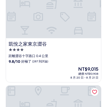
則
評
論)
凱悅之家東京澀谷
凱悅之家東京澀谷
4.0
星
距離澀谷十字路口 0.4 公里
級
9.8
9.8/10
好極了
(287 則評論)
住
分，
現
NT$9,015
滿
宿
在
分
總價 NT$10,908
價
8 月 20 日 - 8 月 21 日
10
格
分，
為
好
illi Tria Shibuya
NT$9,015
極
了，
(287
則