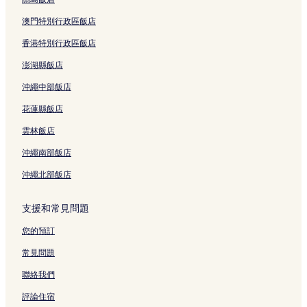
東京的性別友善飯店
澳門特別行政區飯店
中央區的提供免費早餐的飯店
香港特別行政區飯店
中央區的寵物友善飯店
澎湖縣飯店
中央區的設有健身中心的飯店
沖繩中部飯店
中央區的商務飯店
花蓮縣飯店
千代田的方便購物的飯店
雲林飯店
千代田的性別友善飯店
沖繩南部飯店
千代田的設有廚房的飯店
沖繩北部飯店
千代田的設有健身中心的飯店
千代田的精品飯店
支援和常見問題
千代田的平價飯店
您的預訂
千代田的設有游泳池的飯店
常見問題
千代田的設有停車場的飯店
聯絡我們
千代田的寵物友善飯店
評論住宿
千代田的Spa 飯店