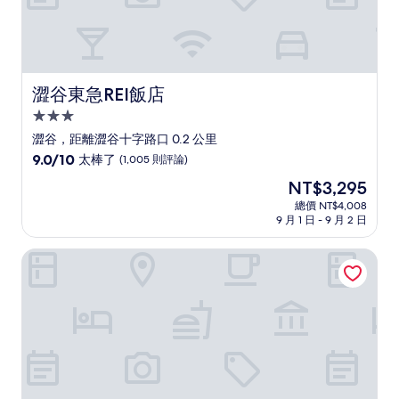
澀谷東急REI飯店
澀谷東急REI飯店
3.0
星
澀谷，距離澀谷十字路口 0.2 公里
級
9.0
9.0/10
太棒了
(1,005 則評論)
住
分，
現
NT$3,295
滿
宿
在
分
總價 NT$4,008
價
9 月 1 日 - 9 月 2 日
10
格
分，
為
太
千禧澀谷飯店
NT$3,295
棒
了，
(1,005
則
評
論)