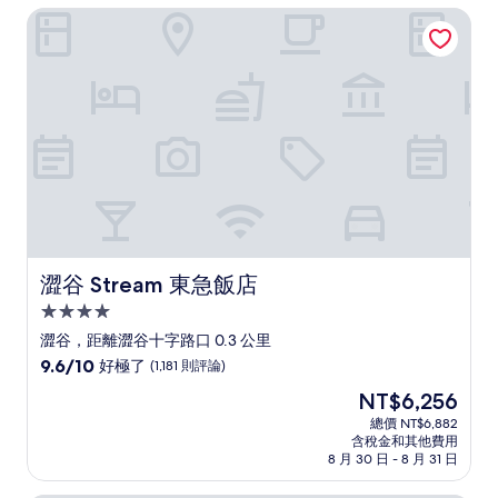
NT$10,031
澀谷 Stream 東急飯店
極
了，
(1,820
則
評
論)
澀谷 Stream 東急飯店
澀谷 Stream 東急飯店
4.0
星
澀谷，距離澀谷十字路口 0.3 公里
級
9.6
9.6/10
好極了
(1,181 則評論)
住
分，
現
NT$6,256
滿
宿
在
分
總價 NT$6,882
價
含稅金和其他費用
10
格
8 月 30 日 - 8 月 31 日
分，
為
好
NT$6,256