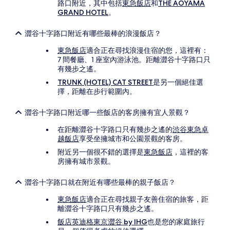
路口附近，其中包括
東急飯店
和
THE AOYAMA
GRAND HOTEL
。
澀谷十字路口附近有哪些最棒的浪漫飯店？
東急飯店
適合正在尋找浪漫住宿的您，這裡有：
7 間餐廳、1 座室內游泳池。距離澀谷十字路口只
有幾步之遙。
TRUNK (HOTEL) CAT STREET
是另一個絕佳選
擇，距離在步行範圍內。
澀谷十字路口附近哪一些飯店的客房擁有宜人景觀？
在距離澀谷十字路口只有幾步之遙的
渋谷東急卓
越飯店
享受坐擁城市和公園景觀的客房。
附近另一個很不錯的選擇是
東急飯店
，這裡的客
房擁有城市景觀。
澀谷十字路口就在附近有哪些最棒的親子飯店？
東急飯店
適合正在尋找親子友善住宿的旅客，距
離澀谷十字路口只有幾步之遙。
飯店英迪格東京澀谷 by IHG
也是您的家庭旅行