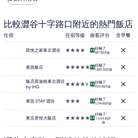
極
價
了，
格
(2
是
則
根
比較澀谷十字路口附近的熱門飯店
評
據
論)
過
住宿
住宿等級
旅客評分
含早餐
去
24
小
好極了
凱悅之家東京澀谷
4.0
9.8
時
287 則評論
星
以
級
2
好極了
住
東急飯店
5.0
9.6
位
1,820 則評論
宿
星
成
級
人
飯店英迪格東京澀谷
好極了
住
4.5
9.6
住
by IHG
700 則評論
宿
星
宿
級
1
好極了
住
東急 STAY 澀谷
3.0
9.4
晚
1,014 則評論
宿
星
為
級
條
好極了
住
東京君悅大飯店
5.0
9.4
1,004 則評
件
論
宿
星
所
級
搜
住
尋