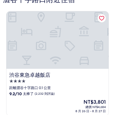
渋谷東急卓越飯店
渋谷東急卓越飯店
渋谷東急卓越飯店
4.0
星
距離澀谷十字路口 0.1 公里
級
9.2
9.2/10
太棒了
(2,232 則評論)
住
分，
現
NT$3,801
滿
宿
在
分
總價 NT$4,684
價
8 月 26 日 - 8 月 27 日
10
格