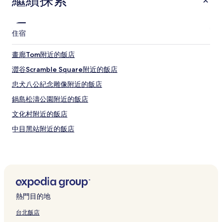
繼續探索
住宿
畫廊Tom附近的飯店
澀谷Scramble Square附近的飯店
忠犬八公紀念雕像附近的飯店
鍋島松濤公園附近的飯店
文化村附近的飯店
中目黑站附近的飯店
表參道附近的飯店
澀谷宇宙天文館附近的飯店
圓山町飯店
聲音博物館視野夜店附近的飯店
熱門目的地
澀谷 Hikarie 大樓附近的飯店
台北飯店
東京飯店