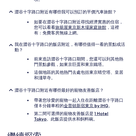
澀谷十字路口附近有哪些我可以預訂的平價汽車旅館？
如要在澀谷十字路口附近尋找經濟實惠的住宿，
您可以看看
旅籠屋東京新木場家庭旅館
，這裡
有：免費客房無線上網。
我在澀谷十字路口的飯店附近，有哪些值得一看的景點或活
動？
前來造訪澀谷十字路口期間，您還可以到其他熱
門景點參觀，如東京巨蛋和東京鐵塔。
這個地區的其他熱門去處包括東京晴空塔、皇居
和淺草寺。
澀谷十字路口附近有哪些最好的寵物友善飯店？
帶著您珍愛的寵物一起入住在距離澀谷十字路口
僅 8 分鐘車程的
金普頓新宿東京 by IHG
。
第二間可選擇的寵物友善飯店是
1 Hotel
Tokyo
。此飯店提供水和飼料碗。