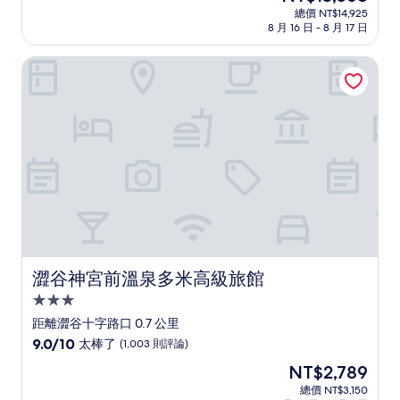
宿
在
分
總價 NT$14,925
價
8 月 16 日 - 8 月 17 日
10
格
分，
為
好
澀谷神宮前溫泉多米高級旅館
NT$13,568
極
了，
(124
則
評
論)
澀谷神宮前溫泉多米高級旅館
澀谷神宮前溫泉多米高級旅館
3.0
星
距離澀谷十字路口 0.7 公里
級
9.0
9.0/10
太棒了
(1,003 則評論)
住
分，
現
NT$2,789
滿
宿
在
分
總價 NT$3,150