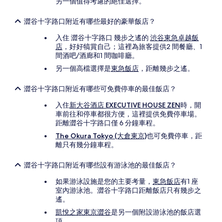
另一個值得考慮的絕佳選擇。
澀谷十字路口附近有哪些最好的豪華飯店？
入住 澀谷十字路口 幾步之遙的
渋谷東急卓越飯
店
，好好犒賞自己；這裡為旅客提供2 間餐廳、1
間酒吧/酒廊和1 間咖啡廳。
另一個高檔選擇是
東急飯店
，距離幾步之遙。
澀谷十字路口附近有哪些可免費停車的最佳飯店？
入住
新大谷酒店 EXECUTIVE HOUSE ZEN
時，開
車前往和停車都很方便，這裡提供免費停車場。
距離澀谷十字路口僅 6 分鐘車程。
The Okura Tokyo (大倉東京)
也可免費停車，距
離只有幾分鐘車程。
澀谷十字路口附近有哪些設有游泳池的最佳飯店？
如果游泳設施是您的主要考量，
東急飯店
有1 座
室內游泳池。澀谷十字路口距離飯店只有幾步之
遙。
凱悅之家東京澀谷
是另一個附設游泳池的飯店選
項。