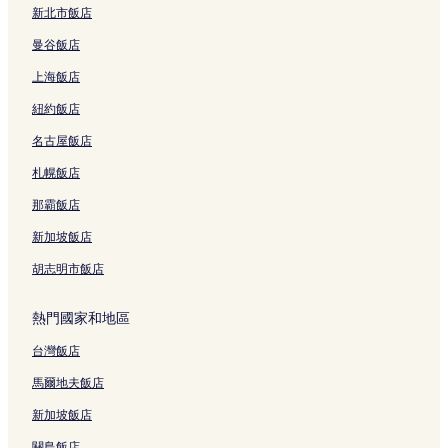
新北市飯店
原宿站附近的飯店
曼谷飯店
路易威登大樓附近的飯店
上海飯店
鶯谷町飯店
紐約飯店
世田谷的設有廚房的飯店
名古屋飯店
世田谷的平價飯店
東京的設有游泳池的飯店
札幌飯店
東京的Spa 飯店
那霸飯店
東京的親子飯店
新加坡飯店
東京的奢華飯店
胡志明市飯店
東京的商務飯店
熱門國家和地區
東京的寵物友善飯店
台灣飯店
東京的方便購物的飯店
東京的溫泉飯店
馬爾地夫飯店
東京的提供免費早餐的飯店
新加坡飯店
東京的設有廚房的飯店
關島飯店