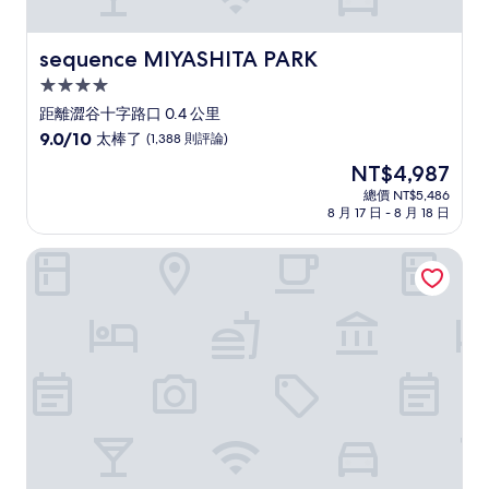
sequence MIYASHITA PARK
sequence MIYASHITA PARK
4.0
星
距離澀谷十字路口 0.4 公里
級
9.0
9.0/10
太棒了
(1,388 則評論)
住
分，
現
NT$4,987
滿
宿
在
分
總價 NT$5,486
價
8 月 17 日 - 8 月 18 日
10
格
分，
為
太
東急 STAY 澀谷
NT$4,987
棒
了，
(1,388
則
評
論)