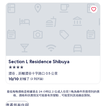
為
有
Section L Residence Shibuya
NT$2,998
夠
讚，
(1,003
則
評
論)
Section L Residence Shibuya
Section L Residence Shibuya
4.0
星
澀谷，距離澀谷十字路口 0.5 公里
級
10.0
10/10
好極了
(2 則評論)
住
分，
滿
宿
分
最
最低每晚價格是根據過去 24 小時以 2 位成人住宿 1 晚為條件所搜尋到的價
10
格。價格和供應情況可能會有所變動，可能受到其他條款限制。
低
分，
每
好
晚
查看所有住宿