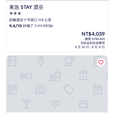
東急 STAY 澀谷
東急 STAY 澀谷
3.0
星
距離澀谷十字路口 0.8 公里
級
9.4
9.4/10
好極了
(1,014 則評論)
住
分，
現
NT$4,039
滿
宿
在
分
總價 NT$4,443
價
含稅金和其他費用
10
格
8 月 30 日 - 8 月 31 日
分，
為
好
NT$4,039
JR 東日本澀谷 METS 飯店
極
了，
(1,014
則
評
論)