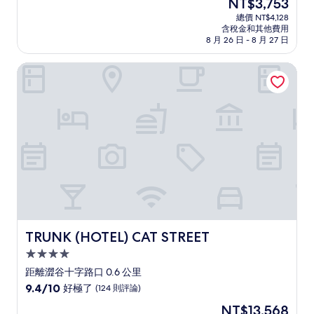
現
NT$3,753
滿
宿
在
分
總價 NT$4,128
價
含稅金和其他費用
10
格
8 月 26 日 - 8 月 27 日
分，
為
太
NT$3,753
TRUNK (HOTEL) CAT STREET
棒
了，
(1,115
則
評
論)
TRUNK (HOTEL) CAT STREET
TRUNK (HOTEL) CAT STREET
4.0
星
距離澀谷十字路口 0.6 公里
級
9.4
9.4/10
好極了
(124 則評論)
住
分，
現
NT$13,568
滿