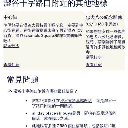
澀谷十字路口附近的其他地標
宿
到
的
價
中心街
忠犬八公紀念雕像
格。
8.2/10 (63 則評論)
價
準備好要在澀谷大買特買了嗎？您一定要到中
格
心街逛逛。逛街逛得意猶未盡？再到澀谷 109
如果您想安排一些觀光
和
百貨、澀谷Scramble Square和貓街買個痛快
的忠犬八公紀念雕像。
供
吧！
程時，請別漏掉了這裡
應
顯示較少
還有許多其他地標可以
情
寺。
況
顯示較少
可
查看住宿
查看住宿
能
會
有
常見問題
所
變
動，
澀谷十字路口附近有哪些最佳飯店？
可
旅客很喜歡住在
渋谷東急卓越飯店
，這是澀谷十
能
字路口附近的一間飯店。
受
到
all day place shibuya
是另一間擁有高度評價的
其
飯店，就在幾步之遙。
他
此地區有多達 7,580 個住宿選項，包括飯店和度
條