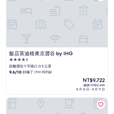
了，
(1,490
則
評
論)
飯店英迪格東京澀谷 by IHG
飯店英迪格東京澀谷 by IHG
4.5
星
距離澀谷十字路口 0.3 公里
級
9.6
9.6/10
好極了
(700 則評論)
住
分，
現
NT$9,722
滿
宿
在
分
總價 NT$10,695
價
8 月 16 日 - 8 月 17 日
10
格
分，
為
好
凱悅之家東京澀谷
NT$9,722
極
了，
(700