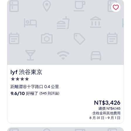
lyf 渋谷東京
極
了，
(1,181
則
評
論)
lyf 渋谷東京
lyf 渋谷東京
4.0
星
距離澀谷十字路口 0.4 公里
級
9.6
9.6/10
好極了
(545 則評論)
住
分，
現
NT$3,426
滿
宿
在
分
總價 NT$4,145
價
含稅金和其他費用
10
格
8 月 31 日 - 9 月 1 日
分，
為
好
NT$3,426
all day place shibuya
極