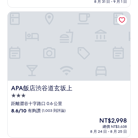
價
8 月 31 日 - 9 月 1 日
10
格
分，
為
太
APA飯店渋谷道玄坂上
NT$2,789
棒
了，
(1,003
則
評
論)
APA飯店渋谷道玄坂上
APA飯店渋谷道玄坂上
3.0
星
距離澀谷十字路口 0.6 公里
級
8.6
8.6/10
有夠讚
(1,003 則評論)
住
分，
現
NT$2,998
滿
宿
在
分
總價 NT$3,638
價
8 月 24 日 - 8 月 25 日
10
格
分，