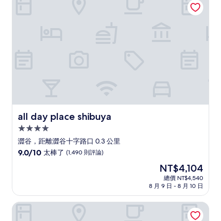
了，
(545
則
評
論)
all day place shibuya
all day place shibuya
4.0
星
澀谷，距離澀谷十字路口 0.3 公里
級
9.0
9.0/10
太棒了
(1,490 則評論)
住
分，
現
NT$4,104
滿
宿
在
分
總價 NT$4,540
價
8 月 9 日 - 8 月 10 日
10
格
分，
為
太
飯店英迪格東京澀谷 by IHG
NT$4,104
棒