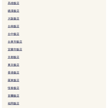
高雄飯店
澀谷 109 百貨附近的飯店
礁溪飯店
代官山町飯店
大阪飯店
新宿飯店
台南飯店
國立代代木競技場附近的飯店
螺旋綜合文化設施附近的飯店
台中飯店
澀谷區觸合植物中心附近的飯店
台東市飯店
莫亞伊像附近的飯店
宜蘭市飯店
澀谷飯店
京都飯店
澀谷站附近的飯店
東京飯店
明治神宮前附近的飯店
香港飯店
西鄉山公園附近的飯店
羅東飯店
白根紀念澀谷區鄉土博物館及文學館附近的飯店
恆春飯店
金王八幡宮附近的飯店
首爾飯店
目黒天空庭園附近的飯店
福岡飯店
宇田川町飯店