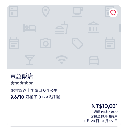
分，
為
太
東急飯店
NT$3,801
棒
了，
(2,232
則
評
論)
東急飯店
東急飯店
5.0
星
距離澀谷十字路口 0.4 公里
級
9.6
9.6/10
好極了
(1,820 則評論)
住
分，
現
NT$10,031
滿
宿
在
分
總價 NT$12,800
價
含稅金和其他費用
10
格
8 月 28 日 - 8 月 29 日
分，
為
好