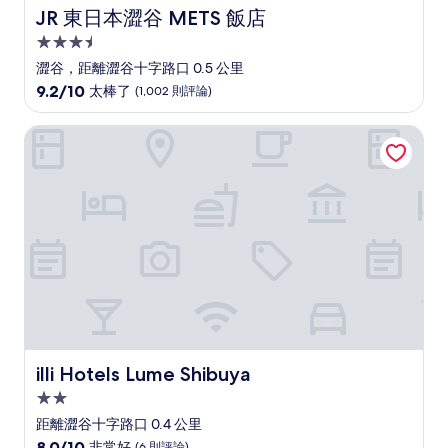
JR 東日本澀谷 METS 飯店
JR 東日本澀谷 METS 飯店
3.5
星
澀谷，距離澀谷十字路口 0.5 公里
級
9.2
9.2/10
太棒了
(1,002 則評論)
住
分，
滿
宿
illi Hotels Lume Shibuya
分
10
分，
太
棒
了，
(1,002
則
評
論)
illi Hotels Lume Shibuya
illi Hotels Lume Shibuya
2.0
星
距離澀谷十字路口 0.4 公里
級
8.0
8.0/10
非常好
(6 則評論)