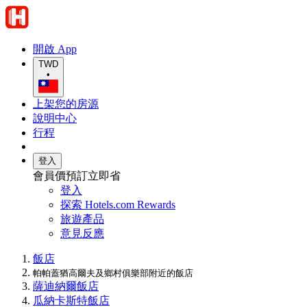
開啟 App
TWD
•
上架您的房源
說明中心
行程
登入
會員價預訂立即省
登入
探索 Hotels.com Rewards
旅遊產品
意見反應
飯店
帕帕蓋猶高爾夫及鄉村俱樂部附近的飯店
薩迪納爾飯店
瓜納卡斯特飯店