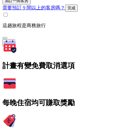
加訂一間客房
需要預訂 9 間以上的客房嗎？
完成
這趟旅程是商務旅行
搜尋
計畫有變免費取消選項
每晚住宿均可賺取獎勵