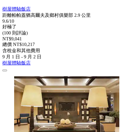
樹屋體驗飯店
距離帕帕蓋猶高爾夫及鄉村俱樂部 2.9 公里
9.6/10
好極了
(100 則評論)
NT$9,041
總價 NT$10,217
含稅金和其他費用
9 月 1 日 - 9 月 2 日
樹屋體驗飯店