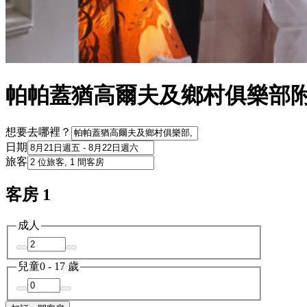
帕帕蓋猶高爾夫及鄉村俱樂部
想要去哪裡？
日期
旅客
客房 1
成人
兒童
0 - 17 歲