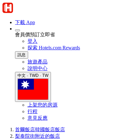
下載 App
會員價預訂立即省
登入
探索 Hotels.com Rewards
訊息
旅遊產品
說明中心
中文 · TWD · TW
上架您的房源
行程
意見反應
首爾飯店
韓國飯店
飯店
梨泰院街附近的飯店