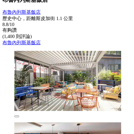
布魯內列斯基飯店
歷史中心，距離斯皮加街 1.1 公里
8.8/10
有夠讚
(1,400 則評論)
布魯內列斯基飯店