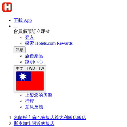
下載 App
會員價預訂立即省
登入
探索 Hotels.com Rewards
訊息
旅遊產品
說明中心
中文 · TWD · TW
上架您的房源
行程
意見反應
米蘭飯店
倫巴第飯店
義大利飯店
飯店
斯皮加街附近的飯店