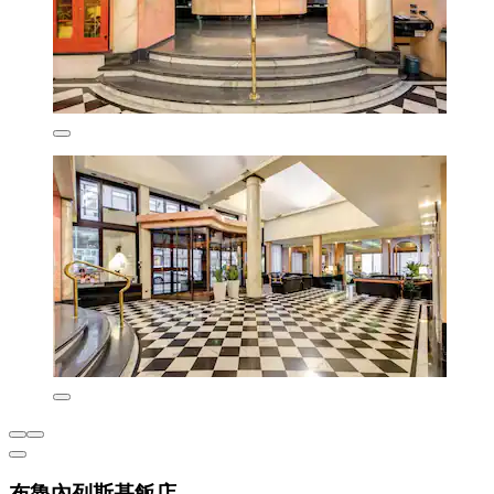
布魯內列斯基飯店