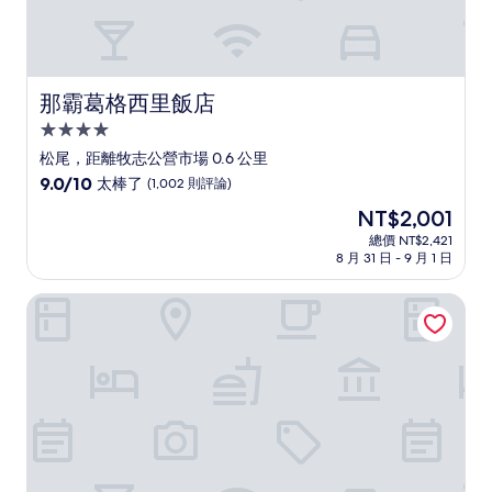
那霸葛格西里飯店
那霸葛格西里飯店
4.0
星
松尾，距離牧志公營市場 0.6 公里
級
9.0
9.0/10
太棒了
(1,002 則評論)
住
分，
現
NT$2,001
滿
宿
在
分
總價 NT$2,421
價
8 月 31 日 - 9 月 1 日
10
格
分，
為
太
Almont飯店那霸縣廳前
NT$2,001
棒
了，
(1,002
則
評
論)