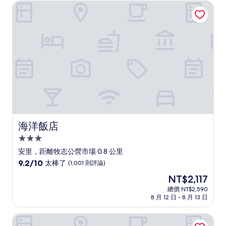
為
太
海洋飯店
NT$2,041
棒
了，
(1,319
則
評
論)
海洋飯店
海洋飯店
3.0
星
安里，距離牧志公營市場 0.8 公里
級
9.2
9.2/10
太棒了
(1,001 則評論)
住
分，
現
NT$2,117
滿
宿
在
分
總價 NT$2,590
價
8 月 12 日 - 8 月 13 日
10
格
分，
為
太
沖繩逸之彩飯店
NT$2,117
棒