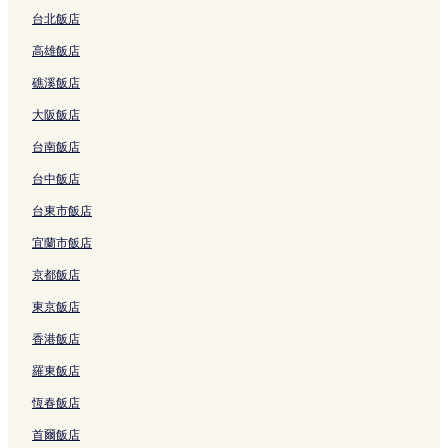
歌町站附近的飯店
台北飯店
沖繩飯店
高雄飯店
安里飯店
礁溪飯店
榮町市場附近的飯店
大阪飯店
沖繩 DFS 環球免稅店附近的飯店
台南飯店
國際通附近的飯店
壺屋やちむん通り附近的飯店
台中飯店
牧志站附近的飯店
台東市飯店
美榮橋站附近的飯店
宜蘭市飯店
安里站附近的飯店
京都飯店
旭橋站附近的飯店
東京飯店
綠之丘公園附近的飯店
香港飯店
櫻坂劇場附近的飯店
羅東飯店
牧志飯店
恆春飯店
和平街附近的飯店
首爾飯店