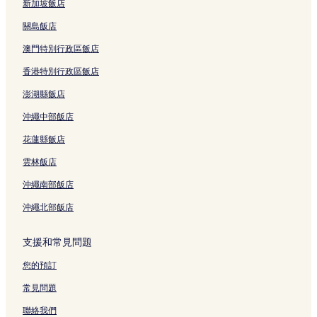
豐崎美麗 Sun 海灘附近的設有健身中心的飯店
新加坡飯店
豐崎美麗 Sun 海灘附近的親子飯店
關島飯店
久茂地的設有停車場的飯店
澳門特別行政區飯店
宜野灣市的設有停車場的飯店
香港特別行政區飯店
泊的平價飯店
澎湖縣飯店
豐見城市的設有停車場的飯店
沖繩中部飯店
宜野灣熱帶海灘附近的設有廚房的飯店
花蓮縣飯店
沖繩的海灘飯店
雲林飯店
沖繩的設有游泳池的飯店
沖繩南部飯店
沖繩的Spa 飯店
沖繩北部飯店
沖繩的親子飯店
沖繩的設有停車場的飯店
支援和常見問題
沖繩的商務飯店
您的預訂
沖繩的奢華飯店
常見問題
沖繩的平價飯店
聯絡我們