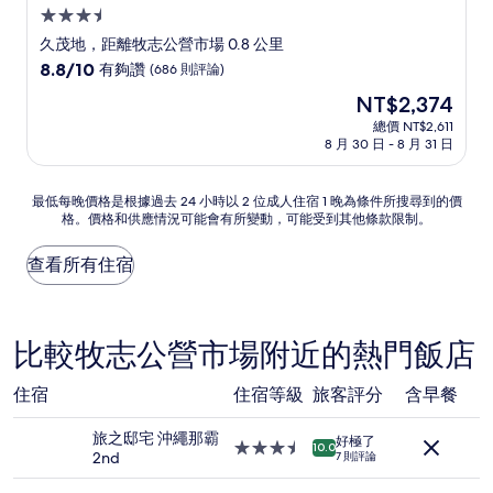
3.5
星
久茂地，距離牧志公營市場 0.8 公里
級
8.8
8.8/10
有夠讚
(686 則評論)
住
分，
現
NT$2,374
滿
宿
在
分
總價 NT$2,611
價
8 月 30 日 - 8 月 31 日
10
格
分，
為
有
NT$2,374
最
最低每晚價格是根據過去 24 小時以 2 位成人住宿 1 晚為條件所搜尋到的價
夠
格。價格和供應情況可能會有所變動，可能受到其他條款限制。
低
讚，
每
(686
晚
查看所有住宿
則
價
評
格
論)
是
根
比較牧志公營市場附近的熱門飯店
據
過
住宿
住宿等級
旅客評分
含早餐
去
24
旅之邸宅 沖繩那霸
小
好極了
3.5
10.0
2nd
時
7 則評論
星
以
級