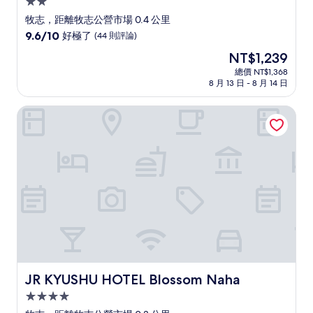
2.0
星
牧志，距離牧志公營市場 0.4 公里
級
9.6
9.6/10
好極了
(44 則評論)
住
分，
現
NT$1,239
滿
宿
在
分
總價 NT$1,368
價
8 月 13 日 - 8 月 14 日
10
格
分，
為
好
JR KYUSHU HOTEL Blossom Naha
NT$1,239
極
了，
(44
則
評
論)
JR KYUSHU HOTEL Blossom Naha
JR KYUSHU HOTEL Blossom Naha
4.0
星