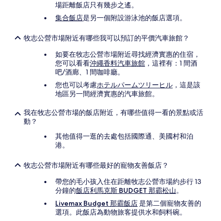
場距離飯店只有幾步之遙。
集合飯店
是另一個附設游泳池的飯店選項。
牧志公營市場附近有哪些我可以預訂的平價汽車旅館？
如要在牧志公營市場附近尋找經濟實惠的住宿，
您可以看看
沖繩香料汽車旅館
，這裡有：1 間酒
吧/酒廊、1 間咖啡廳。
您也可以考慮
ホテルパームツリーヒル
，這是該
地區另一間經濟實惠的汽車旅館。
我在牧志公營市場的飯店附近，有哪些值得一看的景點或活
動？
其他值得一逛的去處包括國際通、美國村和泊
港。
牧志公營市場附近有哪些最好的寵物友善飯店？
帶您的毛小孩入住在距離牧志公營市場約步行 13
分鐘的
飯店利馬克斯 BUDGET 那霸松山
。
Livemax Budget 那霸飯店
是第二個寵物友善的
選項。此飯店為動物旅客提供水和飼料碗。