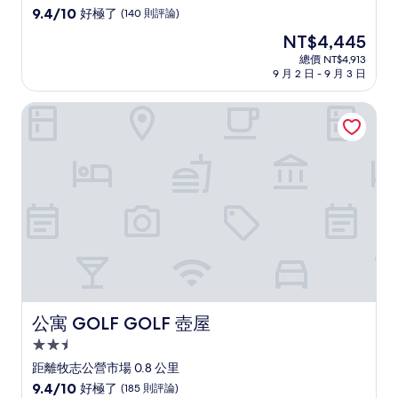
級
9.4
9.4/10
好極了
(140 則評論)
住
分，
現
NT$4,445
滿
宿
在
分
總價 NT$4,913
價
9 月 2 日 - 9 月 3 日
10
格
分，
為
好
公寓 GOLF GOLF 壺屋
NT$4,445
極
了，
(140
則
評
論)
公寓 GOLF GOLF 壺屋
公寓 GOLF GOLF 壺屋
2.5
星
距離牧志公營市場 0.8 公里
級
9.4
9.4/10
好極了
(185 則評論)