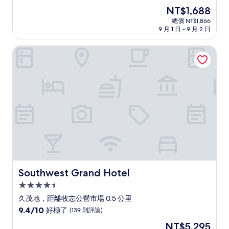
住
分，
現
NT$1,688
滿
宿
在
分
總價 NT$1,866
價
9 月 1 日 - 9 月 2 日
10
格
分，
為
好
Southwest Grand Hotel
NT$1,688
極
了，
(185
則
評
論)
Southwest Grand Hotel
Southwest Grand Hotel
4.5
星
久茂地，距離牧志公營市場 0.5 公里
級
9.4
9.4/10
好極了
(139 則評論)
住
分，
現
NT$5,295
滿