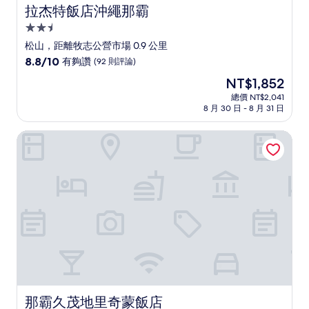
拉杰特飯店沖繩那霸
拉杰特飯店沖繩那霸
2.5
星
松山，距離牧志公營市場 0.9 公里
級
8.8
8.8/10
有夠讚
(92 則評論)
住
分，
現
NT$1,852
滿
宿
在
分
總價 NT$2,041
價
8 月 30 日 - 8 月 31 日
10
格
分，
為
有
那霸久茂地里奇蒙飯店
NT$1,852
夠
讚，
(92
則
評
論)
那霸久茂地里奇蒙飯店
那霸久茂地里奇蒙飯店