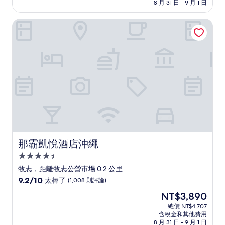
價
8 月 31 日 - 9 月 1 日
10
格
分，
為
太
那霸凱悅酒店沖繩
NT$3,073
棒
了，
(1,218
則
評
論)
那霸凱悅酒店沖繩
那霸凱悅酒店沖繩
4.5
星
牧志，距離牧志公營市場 0.2 公里
級
9.2
9.2/10
太棒了
(1,008 則評論)
住
分，
現
NT$3,890
滿
宿
在
分
總價 NT$4,707
價
含稅金和其他費用
10
格
8 月 31 日 - 9 月 1 日
分，