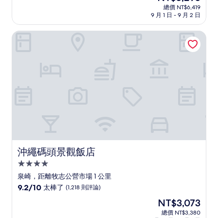
宿
在
分
總價 NT$6,419
價
9 月 1 日 - 9 月 2 日
10
格
分，
為
好
沖繩碼頭景觀飯店
NT$5,295
極
了，
(139
則
評
論)
沖繩碼頭景觀飯店
沖繩碼頭景觀飯店
4.0
星
泉崎，距離牧志公營市場 1 公里
級
9.2
9.2/10
太棒了
(1,218 則評論)
住
分，
現
NT$3,073
滿
宿
在
分
總價 NT$3,380