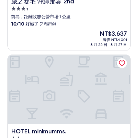
旅之邸宅 沖繩那霸 2nd
旅之邸宅 沖繩那霸 2nd
3.5
星
前島，距離牧志公營市場 1 公里
級
10.0
10/10
好極了
(7 則評論)
住
分，
現
NT$3,637
滿
宿
在
分
總價 NT$4,001
價
8 月 26 日 - 8 月 27 日
10
格
分，
為
好
HOTEL minimumms.
NT$3,637
極
了，
(7
則
評
論)
HOTEL minimumms.
HOTEL minimumms.