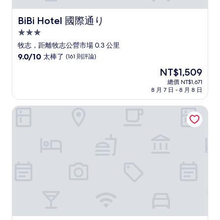
BiBi Hotel 國際通り
BiBi Hotel 國際通り
3.0
星
牧志，距離牧志公營市場 0.3 公里
級
9.0
9.0/10
太棒了
(161 則評論)
住
分，
現
NT$1,509
滿
宿
在
分
總價 NT$1,671
價
8 月 7 日 - 8 月 8 日
10
格
分，
為
太
拉杰特飯店沖繩那霸
NT$1,509
棒
了，
(161
則
評
論)