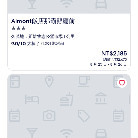
Almont飯店那霸縣廳前
Almont飯店那霸縣廳前
3.0
星
久茂地，距離牧志公營市場 1 公里
級
9.0
9.0/10
太棒了
(1,001 則評論)
住
分，
現
NT$2,185
滿
宿
在
分
總價 NT$2,673
價
8 月 25 日 - 8 月 26 日
10
格
分，
為
太
BiBi Hotel 國際通り
NT$2,185
棒
了，
(1,001
則
評
論)