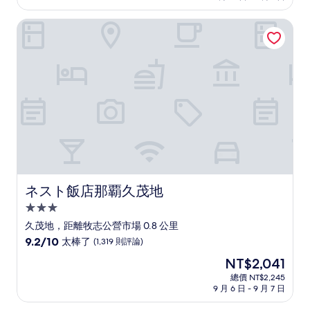
為
太
NT$3,890
ネスト飯店那覇久茂地
棒
了，
(1,008
則
評
論)
ネスト飯店那覇久茂地
ネスト飯店那覇久茂地
3.0
星
久茂地，距離牧志公營市場 0.8 公里
級
9.2
9.2/10
太棒了
(1,319 則評論)
住
分，
現
NT$2,041
滿
宿
在
分
總價 NT$2,245
價
9 月 6 日 - 9 月 7 日
10
格
分，