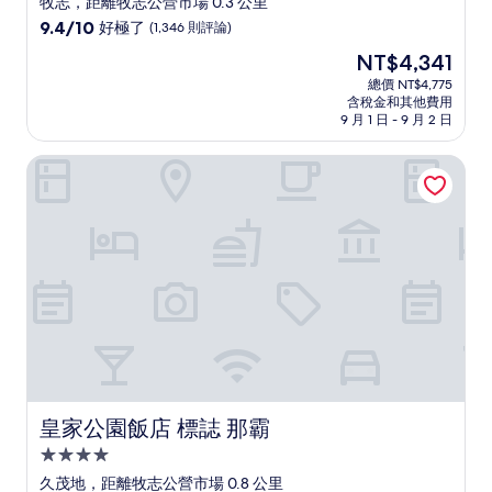
牧志，距離牧志公營市場 0.3 公里
級
9.4
9.4/10
好極了
(1,346 則評論)
住
分，
現
NT$4,341
滿
宿
在
分
總價 NT$4,775
價
含稅金和其他費用
10
格
9 月 1 日 - 9 月 2 日
分，
為
好
NT$4,341
皇家公園飯店 標誌 那霸
極
了，
(1,346
則
評
論)
皇家公園飯店 標誌 那霸
皇家公園飯店 標誌 那霸
4.0
星
久茂地，距離牧志公營市場 0.8 公里