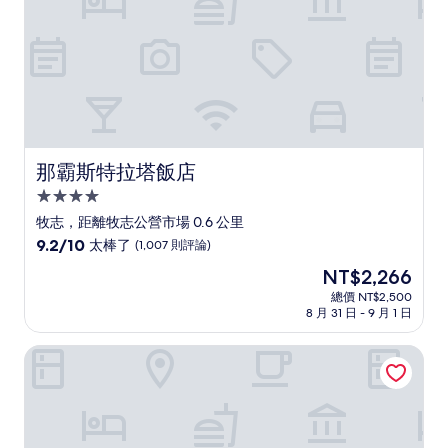
則
評
論)
那霸斯特拉塔飯店
那霸斯特拉塔飯店
4.0
星
牧志，距離牧志公營市場 0.6 公里
級
9.2
9.2/10
太棒了
(1,007 則評論)
住
分，
現
NT$2,266
滿
宿
在
分
總價 NT$2,500
價
8 月 31 日 - 9 月 1 日
10
格
分，
為
太
那霸日航都市酒店
NT$2,266
棒
了，
(1,007
則
評