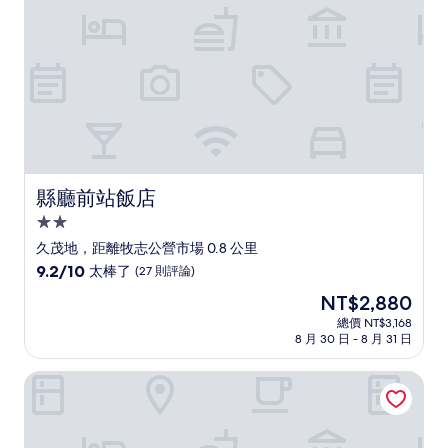
(671
則
評
論)
縣廳前站飯店
縣廳前站飯店
2.0
星
久茂地，距離牧志公營市場 0.8 公里
級
9.2
9.2/10
太棒了
(27 則評論)
住
分，
現
NT$2,880
滿
宿
在
分
總價 NT$3,168
價
8 月 30 日 - 8 月 31 日
10
格
分，
為
太
那霸斯特拉塔飯店
NT$2,880
棒
了，
(27