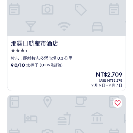
論)
那霸日航都市酒店
那霸日航都市酒店
3.5
星
牧志，距離牧志公營市場 0.3 公里
級
9.0
9.0/10
太棒了
(1,005 則評論)
住
分，
現
NT$2,709
滿
宿
在
分
總價 NT$3,278
價
9 月 6 日 - 9 月 7 日
10
格
分，
為
太
Cordio 聯合之家那霸
NT$2,709
棒
了，
(1,005
則
評
論)