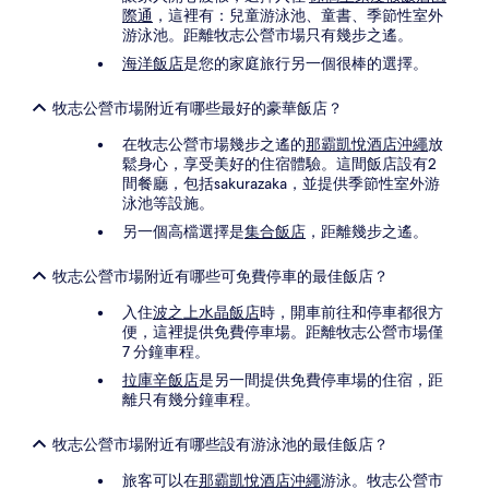
際通
，這裡有：兒童游泳池、童書、季節性室外
游泳池。距離牧志公營市場只有幾步之遙。
海洋飯店
是您的家庭旅行另一個很棒的選擇。
牧志公營市場附近有哪些最好的豪華飯店？
在牧志公營市場幾步之遙的
那霸凱悅酒店沖繩
放
鬆身心，享受美好的住宿體驗。這間飯店設有2
間餐廳，包括sakurazaka，並提供季節性室外游
泳池等設施。
另一個高檔選擇是
集合飯店
，距離幾步之遙。
牧志公營市場附近有哪些可免費停車的最佳飯店？
入住
波之上水晶飯店
時，開車前往和停車都很方
便，這裡提供免費停車場。距離牧志公營市場僅
7 分鐘車程。
拉庫辛飯店
是另一間提供免費停車場的住宿，距
離只有幾分鐘車程。
牧志公營市場附近有哪些設有游泳池的最佳飯店？
旅客可以在
那霸凱悅酒店沖繩
游泳。牧志公營市