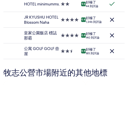
2
好極了
住
HOTEL minimumms.
2.0
9.6
位
44 則評論
宿
星
成
級
人
JR KYUSHU HOTEL
好極了
住
4.0
9.4
住
Blossom Naha
1,346 則評論
宿
星
宿
級
1
皇家公園飯店 標誌
好極了
住
4.0
9.4
晚
那霸
140 則評論
宿
星
為
級
條
公寓 GOLF GOLF 壺
好極了
住
2.5
9.4
件
屋
185 則評論
宿
星
所
級
搜
住
尋
牧志公營市場附近的其他地標
宿
到
的
價
格。
價
格
和
供
應
情
況