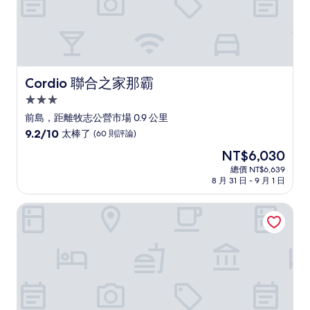
Cordio 聯合之家那霸
Cordio 聯合之家那霸
3.0
星
前島，距離牧志公營市場 0.9 公里
級
9.2
9.2/10
太棒了
(60 則評論)
住
分，
現
NT$6,030
滿
宿
在
分
總價 NT$6,639
價
8 月 31 日 - 9 月 1 日
10
格
分，
為
太
那霸葛格西里飯店
NT$6,030
棒
了，
(60
則
評
論)