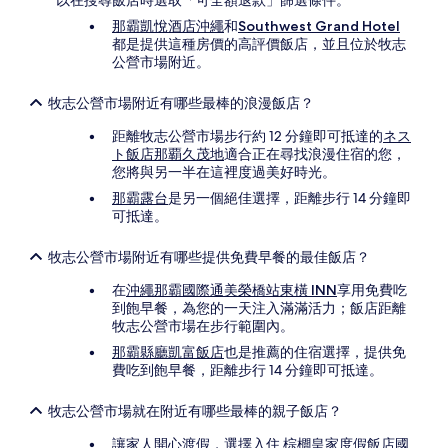
以在搜尋飯店時選取「可全額退款」篩選條件。
那霸凱悅酒店沖繩
和
Southwest Grand Hotel
都是提供這種房價的高評價飯店，並且位於牧志
公營市場附近。
牧志公營市場附近有哪些最棒的浪漫飯店？
距離牧志公營市場步行約 12 分鐘即可抵達的
ネス
ト飯店那覇久茂地
適合正在尋找浪漫住宿的您，
您將與另一半在這裡度過美好時光。
那霸露台
是另一個絕佳選擇，距離步行 14 分鐘即
可抵達。
牧志公營市場附近有哪些提供免費早餐的最佳飯店？
在
沖繩那霸國際通美榮橋站東橫 INN
享用免費吃
到飽早餐，為您的一天注入滿滿活力；飯店距離
牧志公營市場在步行範圍內。
那霸縣廳凱富飯店
也是推薦的住宿選擇，提供免
費吃到飽早餐，距離步行 14 分鐘即可抵達。
牧志公營市場就在附近有哪些最棒的親子飯店？
讓家人開心渡假，選擇入住
棕櫚皇家度假飯店國