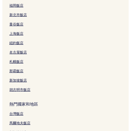
那霸飯店
福岡飯店
那霸機場站附近的飯店
新北市飯店
至聖廟附近的飯店
曼谷飯店
沖繩縣廳附近的飯店
上海飯店
沖繩的寵物友善飯店
紐約飯店
沖繩的提供無線上網的飯店
名古屋飯店
沖繩的親子飯店
沖繩的設有停車場的飯店
札幌飯店
沖繩的設有廚房的飯店
那霸飯店
沖繩的海灘飯店
新加坡飯店
沖繩的商務飯店
胡志明市飯店
沖繩的設有游泳池的飯店
熱門國家和地區
沖繩的平價飯店
台灣飯店
豐崎美麗 Sun 海灘附近的平價飯店
豐崎美麗 Sun 海灘附近的奢華飯店
馬爾地夫飯店