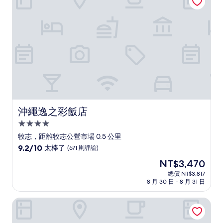
了，
(1,001
則
評
論)
沖繩逸之彩飯店
沖繩逸之彩飯店
4.0
星
牧志，距離牧志公營市場 0.5 公里
級
9.2
9.2/10
太棒了
(671 則評論)
住
分，
現
NT$3,470
滿
宿
在
分
總價 NT$3,817
價
8 月 30 日 - 8 月 31 日
10
格
分，
為
太
縣廳前站飯店
NT$3,470
棒
了，