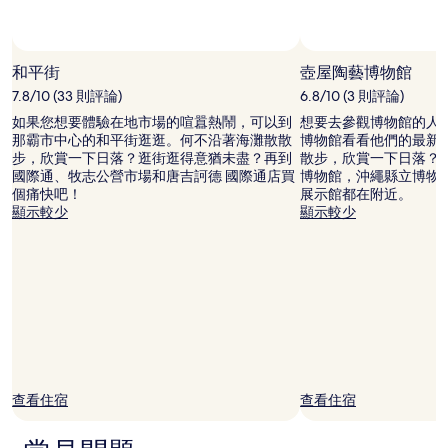
可
能
會
有
和平街
壺屋陶藝博物館
所
7.8/10 (33 則評論)
6.8/10 (3 則評論)
變
動，
如果您想要體驗在地市場的喧囂熱鬧，可以到
想要去參觀博物館的人
可
那霸市中心的和平街逛逛。何不沿著海灘散散
博物館看看他們的最新
能
步，欣賞一下日落？逛街逛得意猶未盡？再到
散步，欣賞一下日落？
受
國際通、牧志公營市場和唐吉訶德 國際通店買
博物館，沖繩縣立博物
到
個痛快吧！
展示館都在附近。
其
顯示較少
顯示較少
他
條
款
限
制。
查看住宿
查看住宿