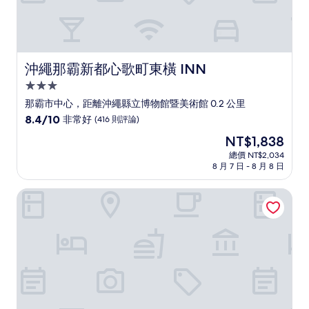
沖繩那霸新都心歌町東橫 INN
沖繩那霸新都心歌町東橫 INN
3.0
星
那霸市中心，距離沖繩縣立博物館暨美術館 0.2 公里
級
8.4
8.4/10
非常好
(416 則評論)
住
分，
現
NT$1,838
滿
宿
在
分
總價 NT$2,034
價
8 月 7 日 - 8 月 8 日
10
格
分，
為
非
沖繩碼頭景觀飯店
NT$1,838
常
好，
(416
則
評
論)