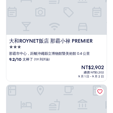
評
論)
大和ROYNET飯店 那霸小禄 PREMIER
大和ROYNET飯店 那霸小禄 PREMIER
3.0
星
那霸市中心，距離沖繩縣立博物館暨美術館 0.4 公里
級
9.2
9.2/10
太棒了
(131 則評論)
住
分，
現
NT$2,902
滿
宿
在
分
總價 NT$3,202
價
9 月 1 日 - 9 月 2 日
10
格
分，
為
太
JR KYUSHU HOTEL Blossom Naha
NT$2,902
棒
了，
(131
則
評