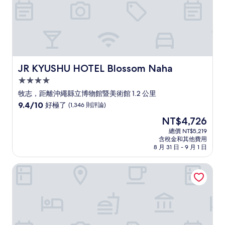
論)
JR KYUSHU HOTEL Blossom Naha
JR KYUSHU HOTEL Blossom Naha
4.0
星
牧志，距離沖繩縣立博物館暨美術館 1.2 公里
級
9.4
9.4/10
好極了
(1,346 則評論)
住
分，
現
NT$4,726
滿
宿
在
分
總價 NT$5,219
價
含稅金和其他費用
10
格
8 月 31 日 - 9 月 1 日
分，
為
好
NT$4,726
那霸斯特拉塔飯店
極
了，
(1,346
則
評
論)