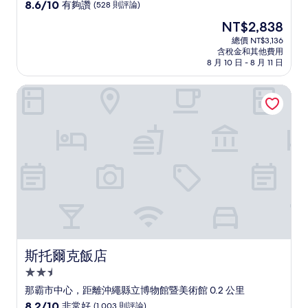
級
8.6
8.6/10
有夠讚
(528 則評論)
住
分，
現
NT$2,838
滿
宿
在
分
總價 NT$3,136
價
含稅金和其他費用
10
格
8 月 10 日 - 8 月 11 日
分，
為
有
NT$2,838
斯托爾克飯店
夠
讚，
(528
則
評
論)
斯托爾克飯店
斯托爾克飯店
2.5
星
那霸市中心，距離沖繩縣立博物館暨美術館 0.2 公里
級
8.2
8.2/10
非常好
(1,003 則評論)