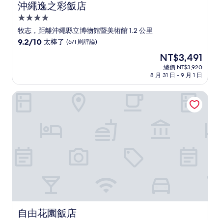
沖繩逸之彩飯店
沖繩逸之彩飯店
4.0
星
牧志，距離沖繩縣立博物館暨美術館 1.2 公里
級
9.2
9.2/10
太棒了
(671 則評論)
住
分，
現
NT$3,491
滿
宿
在
分
總價 NT$3,920
價
8 月 31 日 - 9 月 1 日
10
格
分，
為
太
自由花園飯店
NT$3,491
棒
了，
(671
則
評
論)
自由花園飯店
自由花園飯店