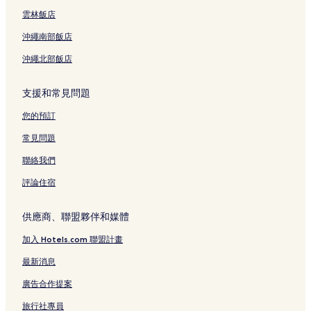
豐崎美麗 Sun 海灘 2 星級飯店
雲林飯店
豐崎美麗 Sun 海灘 4 星級飯店
沖繩南部飯店
宜野灣熱帶海灘 4 星級飯店
沖繩北部飯店
宜野灣熱帶海灘 3 星級飯店
宜野灣熱帶海灘 2 星級飯店
支援和常見問題
宜野灣市 3 星級飯店
您的預訂
豐見城市 3 星級飯店
常見問題
沖繩的提供無線上網的飯店
聯絡我們
沖繩的寵物友善飯店
評論住宿
沖繩的設有游泳池的飯店
沖繩的商務飯店
供應商、聯盟夥伴和媒體
沖繩的平價飯店
加入 Hotels.com 聯盟計畫
沖繩的親子飯店
最新消息
沖繩的海灘飯店
廣告合作提案
沖繩的設有廚房的飯店
旅行社專員