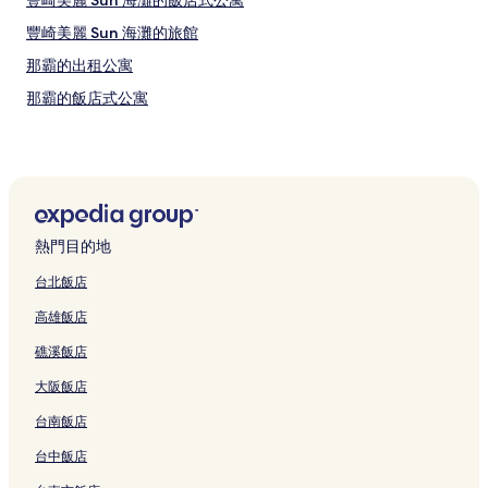
豐崎美麗 Sun 海灘的飯店式公寓
豐崎美麗 Sun 海灘的旅館
那霸的出租公寓
那霸的飯店式公寓
那霸的旅館
那霸的青年旅館
沖繩的別墅
沖繩的旅館
熱門目的地
宜野灣熱帶海灘的飯店式公寓
台北飯店
壺屋街飯店
高雄飯店
國際通屋台村附近的飯店
礁溪飯店
縣廳前站附近的飯店
大阪飯店
泊外人墓地附近的飯店
台南飯店
Parco CITY附近的飯店
泊飯店
台中飯店