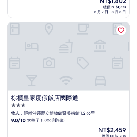
NT$1,802
滿
宿
在
分
總價 NT$1,993
價
8 月 7 日 - 8 月 8 日
10
格
分，
為
非
棕櫚皇家度假飯店國際通
NT$1,802
常
好，
(595
則
評
論)
棕櫚皇家度假飯店國際通
棕櫚皇家度假飯店國際通
3.0
星
牧志，距離沖繩縣立博物館暨美術館 1.2 公里
級
9.0
9.0/10
太棒了
(1,006 則評論)
住
分，
現
NT$2,459
滿
宿
在
分
總價 NT$2,706