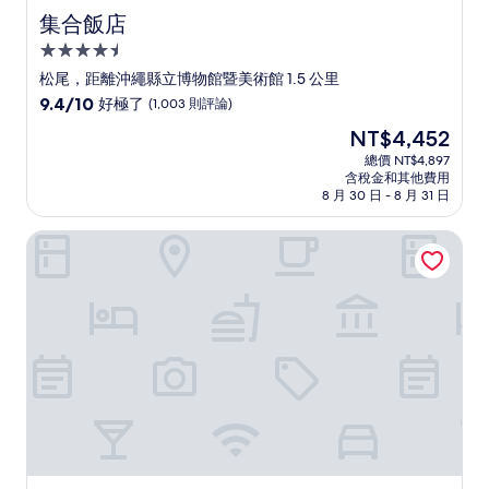
集合飯店
集合飯店
4.5
星
松尾，距離沖繩縣立博物館暨美術館 1.5 公里
級
9.4
9.4/10
好極了
(1,003 則評論)
住
分，
現
NT$4,452
滿
宿
在
分
總價 NT$4,897
價
含稅金和其他費用
10
格
8 月 30 日 - 8 月 31 日
分，
為
好
NT$4,452
沖繩逸之彩飯店
極
了，
(1,003
則
評
論)