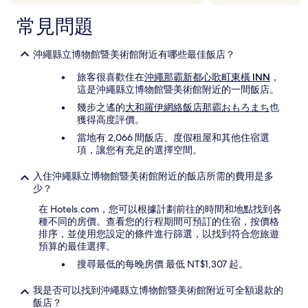
可
常見問題
能
受
到
沖繩縣立博物館暨美術館附近有哪些最佳飯店？
其
他
旅客很喜歡住在
沖繩那霸新都心歌町東橫 INN
，
條
這是沖繩縣立博物館暨美術館附近的一間飯店。
款
幾步之遙的
大和羅伊網絡飯店那霸おもろまち
也
限
獲得高度評價。
制。
當地有 2,066 間飯店、度假租屋和其他住宿選
項，讓您有充足的選擇空間。
入住沖繩縣立博物館暨美術館附近的飯店所需的費用是多
少？
在 Hotels.com，您可以根據計劃前往的時間和地點找到各
種不同的房價。查看您的行程期間可預訂的住宿，按價格
排序，並使用您設定的條件進行篩選，以找到符合您旅遊
預算的最佳選擇。
搜尋最低的每晚房價 最低 NT$1,307 起。
我是否可以找到沖繩縣立博物館暨美術館附近可全額退款的
飯店？