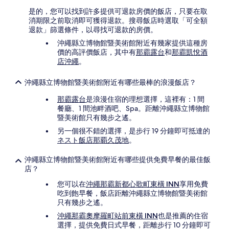
是的，您可以找到許多提供可退款房價的飯店，只要在取
消期限之前取消即可獲得退款。搜尋飯店時選取「可全額
退款」篩選條件，以尋找可退款的房價。
沖繩縣立博物館暨美術館附近有幾家提供這種房
價的高評價飯店，其中有
那霸露台
和
那霸凱悅酒
店沖繩
。
沖繩縣立博物館暨美術館附近有哪些最棒的浪漫飯店？
那霸露台
是浪漫住宿的理想選擇，這裡有：1 間
餐廳、1 間池畔酒吧、Spa。距離沖繩縣立博物館
暨美術館只有幾步之遙。
另一個很不錯的選擇，是步行 19 分鐘即可抵達的
ネスト飯店那覇久茂地
。
沖繩縣立博物館暨美術館附近有哪些提供免費早餐的最佳飯
店？
您可以在
沖繩那霸新都心歌町東橫 INN
享用免費
吃到飽早餐，飯店距離沖繩縣立博物館暨美術館
只有幾步之遙。
沖繩那霸奧摩羅町站前東橫 INN
也是推薦的住宿
選擇，提供免費日式早餐，距離步行 10 分鐘即可