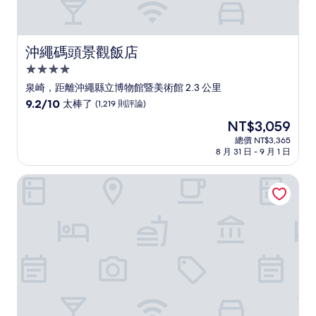
沖繩碼頭景觀飯店
沖繩碼頭景觀飯店
4.0
星
泉崎，距離沖繩縣立博物館暨美術館 2.3 公里
級
9.2
9.2/10
太棒了
(1,219 則評論)
住
分，
現
NT$3,059
滿
宿
在
分
總價 NT$3,365
價
8 月 31 日 - 9 月 1 日
10
格
分，
為
太
ネスト飯店那覇久茂地
NT$3,059
棒
了，
(1,219
則
評
論)