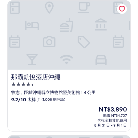
為
好
那霸凱悅酒店沖繩
NT$5,385
極
了，
(1,004
則
評
論)
那霸凱悅酒店沖繩
那霸凱悅酒店沖繩
4.5
星
牧志，距離沖繩縣立博物館暨美術館 1.4 公里
級
9.2
9.2/10
太棒了
(1,008 則評論)
住
分，
現
NT$3,890
滿
宿
在
分
總價 NT$4,707
價
含稅金和其他費用
10
格
8 月 31 日 - 9 月 1 日
分，
為
太
NT$3,890
棒