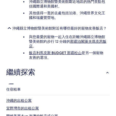
沖繩縣立博物館暨美術館鄰近地區的熱門景點包
括國際通和美國村。
其他值得一逛的去處包括泊港、沖繩世界文化王
國和瑞慶覽營地。
沖繩縣立博物館暨美術館附近有哪些最好的寵物友善飯店？
與您最愛的寵物一起入住在距離沖繩縣立博物館
暨美術館約步行 12 分鐘的
那霸泊閣萊夫瑪克思飯
店
。
飯店利馬克斯 BUDGET 那霸松山
是另一個寵物
友善的選項。
繼續探索
住宿
租車
沖繩的出租公寓
宜野灣市的出租公寓