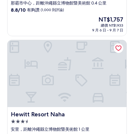
星
那霸市中心，距離沖繩縣立博物館暨美術館 0.4 公里
級
8.8
8.8/10
有夠讚
(1,000 則評論)
住
分，
現
NT$1,757
滿
宿
在
分
總價 NT$1,933
價
9 月 6 日 - 9 月 7 日
10
格
分，
為
有
Hewitt Resort Naha
NT$1,757
夠
讚，
(1,000
則
評
論)
Hewitt Resort Naha
Hewitt Resort Naha
3.5
星
安里，距離沖繩縣立博物館暨美術館 1 公里