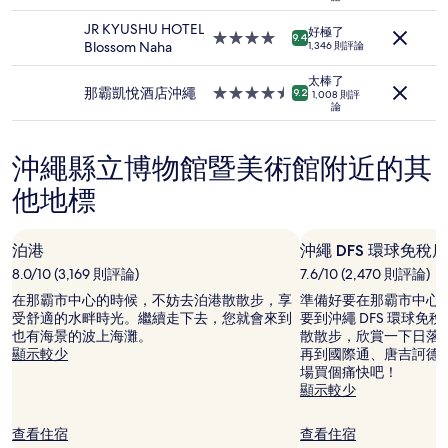
宿
星
晚
級
JR KYUSHU HOTEL
為
好極了
住
4.0
9.4
Blossom Naha
1,346 則評論
條
宿
星
件
級
太棒了
所
住
那霸凱悅酒店沖繩
4.5
9.2
1,008 則評
搜
論
宿
星
尋
級
到
住
的
沖繩縣立博物館暨美術館附近的其
宿
價
他地標
格。
價
格
和
泊港
沖繩 DFS 環球免稅店
供
8.0/10 (3,169 則評論)
7.6/10 (2,470 則評論)
應
在那霸市中心的時候，不妨去泊港散散步，享
準備好要在那霸市中心
情
受舒適的水畔時光。繼續走下去，您就會來到
要到沖繩 DFS 環球免
況
也有海景的波上海灘。
散散步，欣賞一下日落
可
顯示較少
再到國際通、唐吉訶德
能
場買個痛快吧！
會
顯示較少
有
所
變
查看住宿
查看住宿
動，