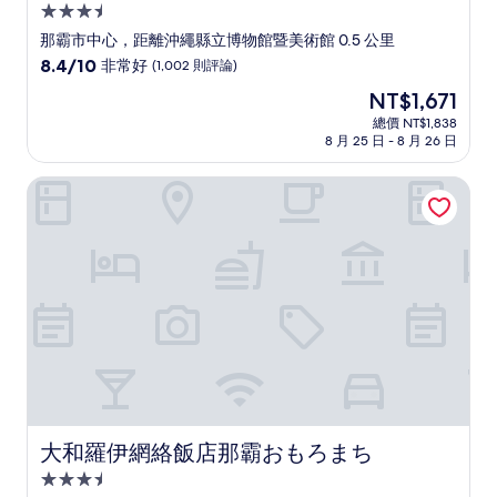
3.5
星
那霸市中心，距離沖繩縣立博物館暨美術館 0.5 公里
級
8.4
8.4/10
非常好
(1,002 則評論)
住
分，
現
NT$1,671
滿
宿
在
分
總價 NT$1,838
價
8 月 25 日 - 8 月 26 日
10
格
分，
為
非
大和羅伊網絡飯店那霸おもろまち
NT$1,671
常
好，
(1,002
則
評
論)
大和羅伊網絡飯店那霸おもろまち
大和羅伊網絡飯店那霸おもろまち
3.5