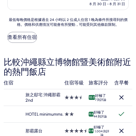
價
8 月 30 日 - 8 月 31 日
10
格
分，
為
太
NT$2,459
最
最低每晚價格是根據過去 24 小時以 2 位成人住宿 1 晚為條件所搜尋到的價
棒
格。價格和供應情況可能會有所變動，可能受到其他條款限制。
低
了，
每
(1,006
晚
查看所有住宿
則
價
評
格
論)
是
根
比較沖繩縣立博物館暨美術館附近
據
的熱門飯店
過
去
24
住宿
住宿等級
旅客評分
含早餐
小
時
旅之邸宅 沖繩那霸
好極了
以
3.5
10.0
2nd
7 則評論
2
星
位
級
成
好極了
住
HOTEL minimumms.
2.0
9.6
44 則評論
人
宿
星
住
級
好極了
宿
住
那霸露台
4.5
9.4
1,004 則評
1
論