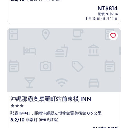
住
分，
現
NT$814
滿
宿
在
分
總價 NT$904
價
8 月 13 日 - 8 月 14 日
10
格
分，
為
非
沖繩那霸奧摩羅町站前東橫 INN
NT$814
常
好，
(1,003
則
評
論)
沖繩那霸奧摩羅町站前東橫 INN
沖繩那霸奧摩羅町站前東橫 INN
3.0
星
那霸市中心，距離沖繩縣立博物館暨美術館 0.6 公里
級
8.2
8.2/10
非常好
(595 則評論)
住
分，
現