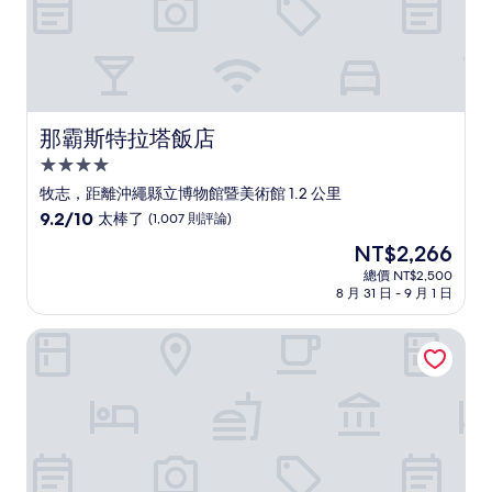
那霸斯特拉塔飯店
那霸斯特拉塔飯店
4.0
星
牧志，距離沖繩縣立博物館暨美術館 1.2 公里
級
9.2
9.2/10
太棒了
(1,007 則評論)
住
分，
現
NT$2,266
滿
宿
在
分
總價 NT$2,500
價
8 月 31 日 - 9 月 1 日
10
格
分，
為
太
沖繩那霸新都心歌町東橫 INN
NT$2,266
棒
了，
(1,007
則
評
論)