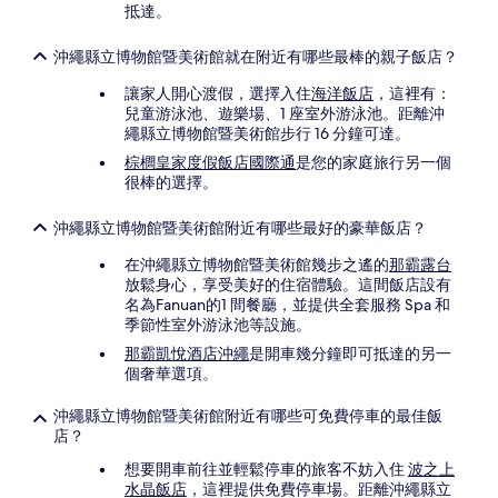
抵達。
沖繩縣立博物館暨美術館就在附近有哪些最棒的親子飯店？
讓家人開心渡假，選擇入住
海洋飯店
，這裡有：
兒童游泳池、遊樂場、1 座室外游泳池。距離沖
繩縣立博物館暨美術館步行 16 分鐘可達。
棕櫚皇家度假飯店國際通
是您的家庭旅行另一個
很棒的選擇。
沖繩縣立博物館暨美術館附近有哪些最好的豪華飯店？
在沖繩縣立博物館暨美術館幾步之遙的
那霸露台
放鬆身心，享受美好的住宿體驗。這間飯店設有
名為Fanuan的1 間餐廳，並提供全套服務 Spa 和
季節性室外游泳池等設施。
那霸凱悅酒店沖繩
是開車幾分鐘即可抵達的另一
個奢華選項。
沖繩縣立博物館暨美術館附近有哪些可免費停車的最佳飯
店？
想要開車前往並輕鬆停車的旅客不妨入住
波之上
水晶飯店
，這裡提供免費停車場。距離沖繩縣立