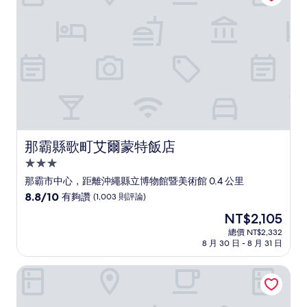
讚，
(1,013
則
評
論)
那霸縣歌町艾爾蒙特飯店
那霸縣歌町艾爾蒙特飯店
3.0
星
那霸市中心，距離沖繩縣立博物館暨美術館 0.4 公里
級
8.8
8.8/10
有夠讚
(1,003 則評論)
住
分，
現
NT$2,105
滿
宿
在
分
總價 NT$2,332
價
8 月 30 日 - 8 月 31 日
10
格
分，
為
有
那霸日航都市酒店
NT$2,105
夠
讚，
(1,003