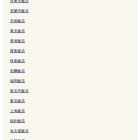
那霸市觀光詢問處附近的飯店
台東市飯店
歌町飯店
宜蘭市飯店
崇元寺附近的飯店
京都飯店
歌町站附近的飯店
東京飯店
波上宮附近的飯店
香港飯店
沖繩飯店
羅東飯店
安里飯店
恆春飯店
沖繩 DFS 環球免稅店附近的飯店
首爾飯店
國際通附近的飯店
福岡飯店
牧志站附近的飯店
新北市飯店
美榮橋站附近的飯店
曼谷飯店
安里站附近的飯店
上海飯店
Saion 廣場綜合大樓附近的飯店
紐約飯店
綠之丘公園附近的飯店
名古屋飯店
櫻坂劇場附近的飯店