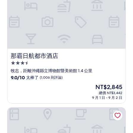
則
評
論)
那霸日航都市酒店
那霸日航都市酒店
3.5
星
牧志，距離沖繩縣立博物館暨美術館 1.4 公里
級
9.0
9.0/10
太棒了
(1,006 則評論)
住
分，
現
NT$2,845
滿
宿
在
分
總價 NT$3,442
價
9 月 1 日 - 9 月 2 日
10
格
分，
為
太
大和ROYNET飯店 那霸小禄 PREMIER
NT$2,845
棒
了，
(1,006
則