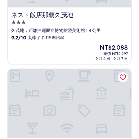
ネスト飯店那覇久茂地
ネスト飯店那覇久茂地
3.0
星
久茂地，距離沖繩縣立博物館暨美術館 1.4 公里
級
9.2
9.2/10
太棒了
(1,319 則評論)
住
分，
現
NT$2,088
滿
宿
在
分
總價 NT$2,297
價
9 月 6 日 - 9 月 7 日
10
格
分，
為
太
集合飯店
NT$2,088
棒
了，
(1,319
則
評
論)