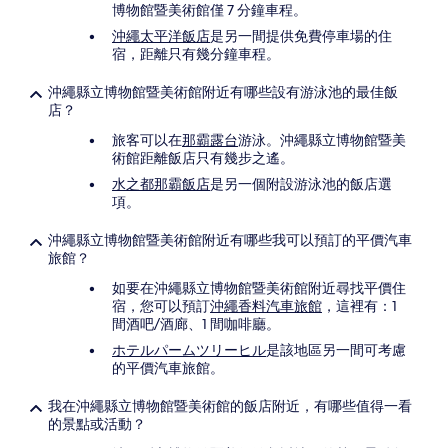
博物館暨美術館僅 7 分鐘車程。
沖繩太平洋飯店
是另一間提供免費停車場的住
宿，距離只有幾分鐘車程。
沖繩縣立博物館暨美術館附近有哪些設有游泳池的最佳飯
店？
旅客可以在
那霸露台
游泳。沖繩縣立博物館暨美
術館距離飯店只有幾步之遙。
水之都那霸飯店
是另一個附設游泳池的飯店選
項。
沖繩縣立博物館暨美術館附近有哪些我可以預訂的平價汽車
旅館？
如要在沖繩縣立博物館暨美術館附近尋找平價住
宿，您可以預訂
沖繩香料汽車旅館
，這裡有：1
間酒吧/酒廊、1 間咖啡廳。
ホテルパームツリーヒル
是該地區另一間可考慮
的平價汽車旅館。
我在沖繩縣立博物館暨美術館的飯店附近，有哪些值得一看
的景點或活動？