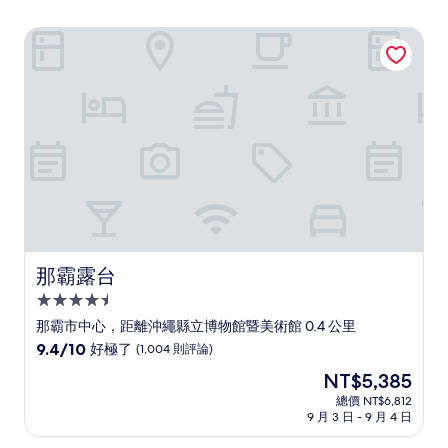
那霸露台
那霸露台
那霸露台
4.5
星
那霸市中心，距離沖繩縣立博物館暨美術館 0.4 公里
級
9.4
9.4/10
好極了
(1,004 則評論)
住
分，
現
NT$5,385
滿
宿
在
分
總價 NT$6,812
價
9 月 3 日 - 9 月 4 日
10
格
分，