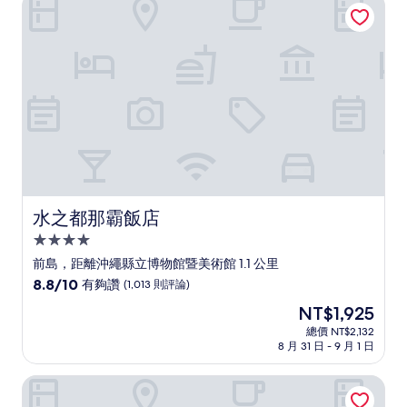
水之都那霸飯店
了，
(1,008
則
評
論)
水之都那霸飯店
水之都那霸飯店
4.0
星
前島，距離沖繩縣立博物館暨美術館 1.1 公里
級
8.8
8.8/10
有夠讚
(1,013 則評論)
住
分，
現
NT$1,925
滿
宿
在
分
總價 NT$2,132
價
8 月 31 日 - 9 月 1 日
10
格
分，
為
有
那霸縣歌町艾爾蒙特飯店
NT$1,925
夠