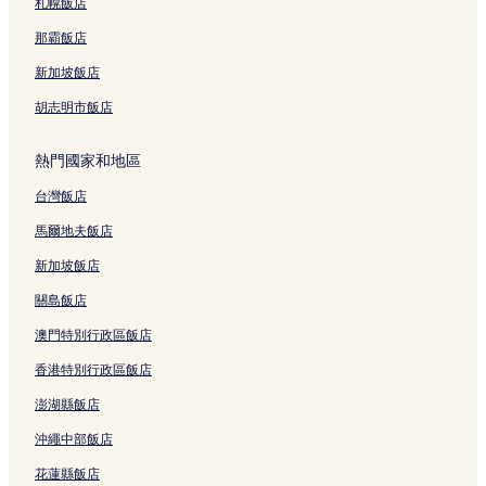
松山飯店
札幌飯店
牧志飯店
那霸飯店
泊港漁市場附近的飯店
新加坡飯店
和平街附近的飯店
胡志明市飯店
那霸飯店
熱門國家和地區
那霸機場站附近的飯店
台灣飯店
至聖廟附近的飯店
那霸市觀光諮詢處附近的飯店
馬爾地夫飯店
那霸 3 星級飯店
新加坡飯店
那霸 2 星級飯店
關島飯店
那霸 4 星級飯店
澳門特別行政區飯店
那霸 5 星級飯店
香港特別行政區飯店
久茂地 2 星級飯店
澎湖縣飯店
久茂地 3 星級飯店
沖繩中部飯店
牧港 3 星級飯店
花蓮縣飯店