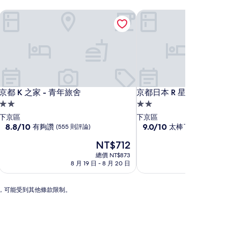
京都 K 之家 - 青年旅舍
京都日本 R 星青年旅館/
京都 K 之家 - 青年旅舍
京都日本 R 星青年旅館/
京都 K 之家 - 青年旅舍
京都日本 R 星青年旅館/
2.0
2.0
星
星
下京區
下京區
級
8.8
級
9.0
8.8/10
9.0/10
有夠讚
太棒了
(555 則評論)
(214 則評論)
分，
分，
住
住
現
NT$712
滿
滿
宿
宿
在
分
分
總價 NT$873
價
10
10
8 月 19 日 - 8 月 20 日
8 月 
格
分，
分，
為
有
太
NT$712
N
夠
棒
動，可能受到其他條款限制。
讚，
了，
(555
(214
則
則
評
評