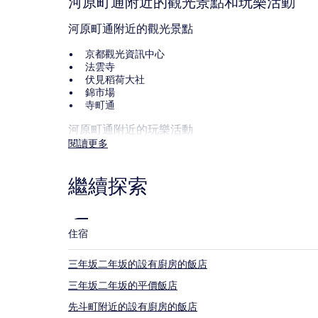
河原町通附近的觀光景點和玩樂活動
的
價
河原町通附近的觀光景點
格。
價
京都觀光資訊中心
格
法雲寺
和
伏見稻荷大社
供
錦市場
應
寺町通
情
況
河原町通附近的玩樂活動
可
閱讀更多
四條通
能
龍馬通
會
新京極商店街
有
繼續探索
京都四條南座
所
先斗町
變
動，
可
住宿
能
受
三年坂二年坂的設有廚房的飯店
到
其
三年坂二年坂的平價飯店
他
條
先斗町附近的設有廚房的飯店