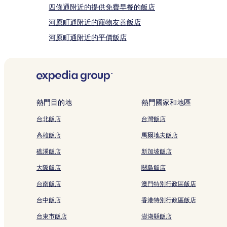
款
四條通附近的提供免費早餐的飯店
限
制。
河原町通附近的寵物友善飯店
河原町通附近的平價飯店
烏丸的設有廚房的飯店
烏丸的設有停車場的飯店
四條通的青年旅館
四條通的旅館
熱門目的地
熱門國家和地區
京都的出租公寓
台北飯店
台灣飯店
京都的別墅
高雄飯店
馬爾地夫飯店
京都的青年旅館
礁溪飯店
新加坡飯店
先斗町的飯店式公寓
大阪飯店
關島飯店
先斗町的日式旅館
台南飯店
澳門特別行政區飯店
錦市場的日式旅館
台中飯店
香港特別行政區飯店
石塀小路的日式旅館
台東市飯店
澎湖縣飯店
石塀小路的旅館