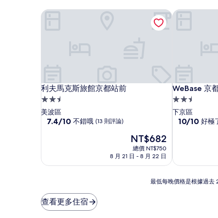
利夫馬克斯旅館京都站前
WeBase 京都
利夫馬克斯旅館京都站前
WeBase 京都
利夫馬克斯旅館京都站前
WeBase 京都
2.5
2.5
星
星
美波區
下京區
級
7.4
級
10.0
7.4/10
10/10
不錯哦
好極
(13 則評論)
分，
分，
住
住
現
NT$682
滿
滿
宿
宿
在
分
分
總價 NT$750
價
10
10
8 月 21 日 - 8 月 22 日
格
分，
分，
為
不
好
NT$682
最
錯
極
最低每晚價格是根據過去 
低
哦，
了，
每
(13
(5
查看更多住宿
晚
則
則
價
評
評