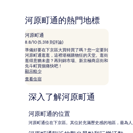
格
論)
論)
是
根
河原町通的熱門地標
據
過
去
河原町通
24
小
8.8/10 (5,318 則評論)
時
準備好要在下京區大買特買了嗎？您一定要到
以
河原町通逛逛，這裡堪稱購物狂的天堂。逛街
2
逛得意猶未盡？再到錦市場、新京極商店街和
位
先斗町買個痛快吧！
成
顯示較少
人
查看住宿
住
宿
1
深入了解河原町通
晚
為
條
件
河原町通的位置
所
搜
河原町通位在下京區。其位於充滿歷史感的地區，最為人
尋
到