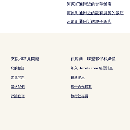
河原町通附近的奢華飯店
河原町通附近的設有廚房的飯店
河原町通附近的親子飯店
烏丸的平價飯店
烏丸的奢華飯店
四條通的日式旅館
四條通的飯店式公寓
支援和常見問題
供應商、聯盟夥伴和媒體
京都的飯店式公寓
您的預訂
加入 Hotels.com 聯盟計畫
京都的旅館
常見問題
最新消息
京都的日式旅館
聯絡我們
廣告合作提案
先斗町的青年旅館
評論住宿
旅行社專員
錦市場的旅館
錦市場的青年旅館
石塀小路的飯店式公寓
河原町通的旅館