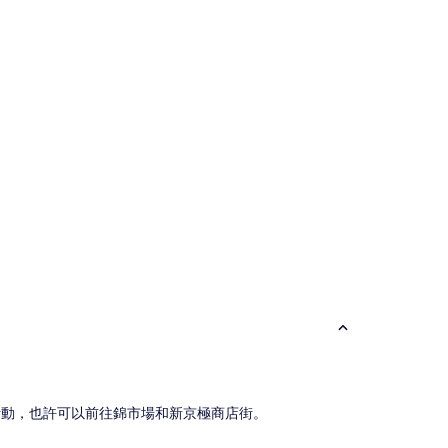
論)
論)
活動，也許可以前往錦市場和新京極商店街。