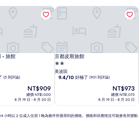
 - 旅館
京都皮斯旅館
 - 旅館
京都皮斯旅館
 - 旅館
京都皮斯旅館
2.0
星
美波區
級
9.4
9.4/10
了
好極了
(5 則評論)
(901 則評論)
分，
住
現
現
NT$909
NT$973
滿
宿
在
在
分
總價 NT$1,000
總價 NT$1,073
價
價
10
8 月 19 日 - 8 月 20 日
8 月 19 日 - 8 月 20 日
格
格
分，
為
為
好
NT$909
NT$973
極
24 小時以 2 位成人住宿 1 晚為條件所搜尋到的價格。價格和供應情況可能會有所變
了，
(901
則
評