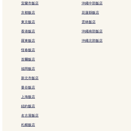
宜蘭市飯店
沖繩中部飯店
河原町通的日式旅館
京都飯店
花蓮縣飯店
三年坂二年坂的旅館
烏丸的青年旅館
東京飯店
雲林飯店
烏丸的日式旅館
香港飯店
沖繩南部飯店
寺町通的青年旅館
羅東飯店
沖繩北部飯店
河原町通 3 星級飯店
恆春飯店
河原町通 2 星級飯店
首爾飯店
先斗町 2 星級飯店
福岡飯店
京都飯店
新北市飯店
六波羅蜜寺附近的飯店
曼谷飯店
鍋屋町飯店
上海飯店
三年坂附近的飯店
紐約飯店
五條站附近的飯店
名古屋飯店
京都國立博物館附近的飯店
札幌飯店
京都塔附近的飯店