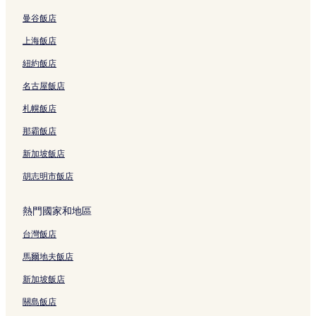
紫織庵附近的飯店
曼谷飯店
祗園四條站附近的飯店
上海飯店
四條站附近的飯店
紐約飯店
妙法院附近的飯店
名古屋飯店
傳道院附近的飯店
札幌飯店
東本願寺附近的飯店
八坂神社附近的飯店
那霸飯店
烏丸飯店
新加坡飯店
龍谷博物館附近的飯店
胡志明市飯店
西本願寺附近的飯店
熱門國家和地區
三年坂二年坂飯店
台灣飯店
京都市學校歷史博物館附近的飯店
馬爾地夫飯店
市比賣神社附近的飯店
東鹽小路向畑町飯店
新加坡飯店
京都觀光資訊中心附近的飯店
關島飯店