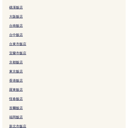
京都國立博物館附近的飯店
可
礁溪飯店
能
東九条北烏丸町飯店
受
大阪飯店
養源院附近的飯店
到
其
台南飯店
京都塔附近的飯店
他
條
台中飯店
圓德院附近的飯店
款
烏丸站附近的飯店
台東市飯店
限
制。
古都京都的文化財附近的飯店
宜蘭市飯店
京都四條南座附近的飯店
京都飯店
兩足院附近的飯店
東京飯店
夢館附近的飯店
香港飯店
七條站附近的飯店
羅東飯店
祇園角附近的飯店
恆春飯店
涉成園附近的飯店
首爾飯店
新熊野神社附近的飯店
福岡飯店
河井寛次郎紀念館附近的飯店
新北市飯店