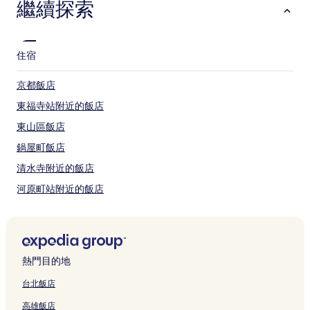
繼續探索
晚
為
條
件
住宿
所
搜
尋
京都飯店
到
東福寺站附近的飯店
的
價
東山區飯店
格。
價
鍋屋町飯店
格
清水寺附近的飯店
和
供
河原町站附近的飯店
應
情
京都站附近的飯店
況
五條站附近的飯店
可
能
東寺附近的飯店
會
熱門目的地
有
靈源院附近的飯店
所
台北飯店
新日吉神宮附近的飯店
變
動，
高雄飯店