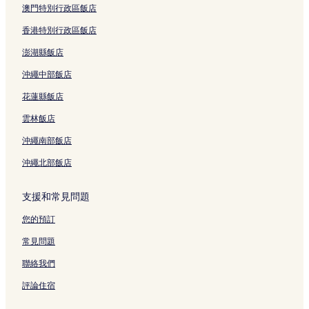
河原町通附近的飯店
澳門特別行政區飯店
悲田院附近的飯店
香港特別行政區飯店
豐國神社附近的飯店
澎湖縣飯店
京都 TERRSA 音樂廳附近的飯店
沖繩中部飯店
三十三間堂附近的飯店
花蓮縣飯店
日吉町飯店
雲林飯店
清水五條站附近的飯店
沖繩南部飯店
靈山歷史館附近的飯店
沖繩北部飯店
小松町飯店
智積院附近的飯店
支援和常見問題
禪居庵附近的飯店
您的預訂
錦市場附近的飯店
常見問題
京都水族館附近的飯店
聯絡我們
京都車站大樓附近的飯店
評論住宿
河原町通 2 星級飯店