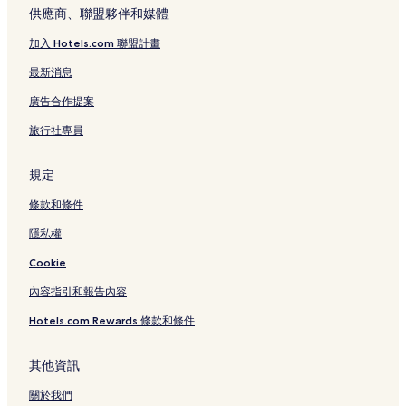
河原町通 3 星級飯店
供應商、聯盟夥伴和媒體
河原町通 4 星級飯店
加入 Hotels.com 聯盟計畫
石塀小路 4 星級飯店
最新消息
錦市場 4 星級飯店
廣告合作提案
四條通 2 星級飯店
旅行社專員
四條通 3 星級飯店
錦市場附近的商務飯店
規定
錦市場附近的設有健身中心的飯店
條款和條件
錦市場附近的奢華飯店
隱私權
錦市場附近的Spa 飯店
Cookie
三年坂二年坂的奢華飯店
內容指引和報告內容
三年坂二年坂的設有廚房的飯店
Hotels.com Rewards 條款和條件
三年坂二年坂的平價飯店
三年坂二年坂的設有停車場的飯店
其他資訊
先斗町附近的親子飯店
關於我們