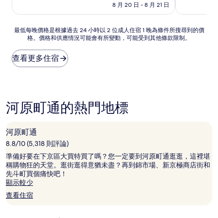
價
10
10
8 月 20 日 - 8 月 21 日
格
分，
分，
為
好
好
NT$22,462
最
極
極
最低每晚價格是根據過去 24 小時以 2 位成人住宿 1 晚為條件所搜尋到的價
格。價格和供應情況可能會有所變動，可能受到其他條款限制。
低
了，
了，
每
(51
(415
晚
則
則
查看更多住宿
價
評
評
格
論)
論)
是
根
據
河原町通的熱門地標
過
去
24
河原町通
小
8.8/10 (5,318 則評論)
時
以
準備好要在下京區大買特買了嗎？您一定要到河原町通逛逛，這裡堪
2
稱購物狂的天堂。逛街逛得意猶未盡？再到錦市場、新京極商店街和
位
先斗町買個痛快吧！
成
顯示較少
人
查看住宿
住
宿
1