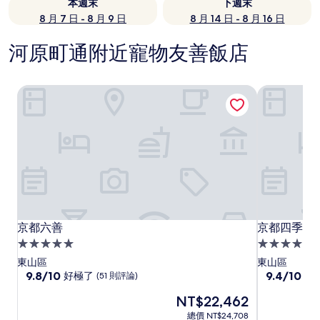
本週末
下週末
8 月 7 日 - 8 月 9 日
8 月 14 日 - 8 月 16 日
河原町通附近寵物友善飯店
京都六善
京都四季飯
京都六善
京都四季飯
京都六善
京都四季飯
5.0
5.0
星
星
東山區
東山區
級
9.8
級
9.4
9.8/10
9.4/10
好極了
好
(51 則評論)
分，
分，
住
住
現
NT$22,462
滿
滿
宿
宿
在
分
分
總價 NT$24,708