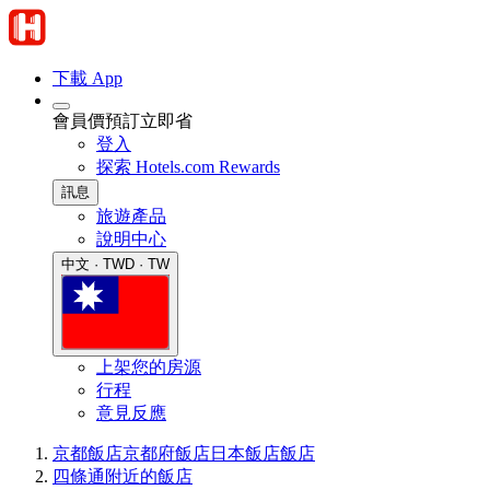
下載 App
會員價預訂立即省
登入
探索 Hotels.com Rewards
訊息
旅遊產品
說明中心
中文 · TWD · TW
上架您的房源
行程
意見反應
京都飯店
京都府飯店
日本飯店
飯店
四條通附近的飯店