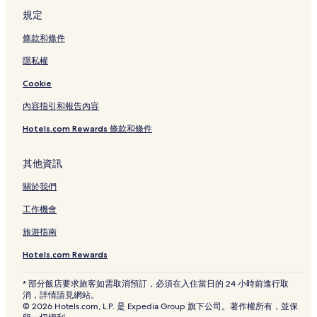
京都府的溫泉飯店
規定
錦市場附近的設有健身中心的飯店
條款和條件
錦市場附近的商務飯店
隱私權
寺町通附近的親子飯店
Cookie
先斗町附近的寵物友善飯店
內容指引和報告內容
先斗町附近的奢華飯店
Hotels.com Rewards 條款和條件
京都的溫泉飯店
京都的奢華飯店
其他資訊
京都的寵物友善飯店
關於我們
京都的設有廚房的飯店
工作機會
京都的設有停車場的飯店
旅遊指南
京都的商務飯店
Hotels.com Rewards
京都的提供免費早餐的飯店
* 部分飯店要求旅客如需取消預訂，必須在入住當日的 24 小時前進行取
四條通附近的設有停車場的飯店
消，詳情請見網站。
© 2026 Hotels.com, L.P. 是 Expedia Group 旗下公司。著作權所有，並保
四條通附近的親子飯店