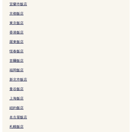
制。
夢館附近的飯店
宜蘭市飯店
寺町通附近的飯店
京都飯店
二條城附近的飯店
東京飯店
京都博物館附近的飯店
香港飯店
涉成園附近的飯店
羅東飯店
六角堂附近的飯店
恆春飯店
紫織庵附近的飯店
首爾飯店
祗園四條站附近的飯店
福岡飯店
四條站附近的飯店
新北市飯店
誓願寺附近的飯店
曼谷飯店
六道珍皇寺附近的飯店
上海飯店
傳道院附近的飯店
紐約飯店
本能寺附近的飯店
名古屋飯店
大宮站附近的飯店
札幌飯店
烏丸飯店