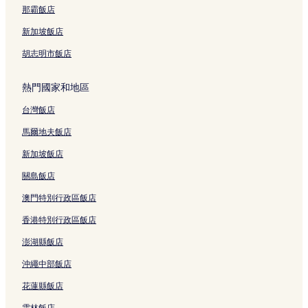
三年坂二年坂飯店
那霸飯店
京都藝術中心附近的飯店
新加坡飯店
惠美須之町飯店
胡志明市飯店
市比賣神社附近的飯店
熱門國家和地區
風俗博物館附近的飯店
台灣飯店
東鹽小路向畑町飯店
馬爾地夫飯店
京都觀光資訊中心附近的飯店
京都聖主座教堂附近的飯店
新加坡飯店
鐵皮玩具和玩偶博物館附近的飯店
關島飯店
佛光寺附近的飯店
澳門特別行政區飯店
日吉町飯店
香港特別行政區飯店
富永町飯店
澎湖縣飯店
御金神社附近的飯店
沖繩中部飯店
京都府飯店
花蓮縣飯店
永觀堂禪林寺附近的飯店
雲林飯店