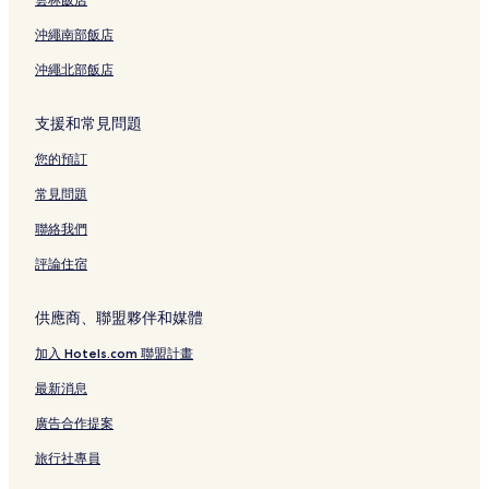
錦市場附近的飯店
沖繩南部飯店
四條通的日式旅館
沖繩北部飯店
四條通的飯店式公寓
四條通的青年旅館
支援和常見問題
京都的別墅
您的預訂
京都的飯店式公寓
常見問題
先斗町的青年旅館
聯絡我們
錦市場的青年旅館
評論住宿
錦市場的日式旅館
京都府的日式旅館
供應商、聯盟夥伴和媒體
烏丸的飯店式公寓
加入 Hotels.com 聯盟計畫
烏丸的日式旅館
最新消息
烏丸的青年旅館
廣告合作提案
烏丸的旅館
旅行社專員
京都府的設有停車場的飯店