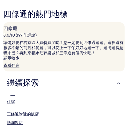
根
據
四條通的熱門地標
過
去
24
四條通
小
8.6/10 (197 則評論)
時
以
準備好要在右京區大買特買了嗎？您一定要到四條通逛逛。這裡還有
2
很多不錯的商店和餐廳，可以花上一下午好好地逛一下。逛街逛得意
位
猶未盡？再到京都永旺夢樂城和三條通買個痛快吧！
成
顯示較少
人
查看住宿
住
宿
1
繼續探索
晚
為
條
件
住宿
所
搜
尋
三條通附近的飯店
到
祇園飯店
的