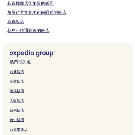
價
新京極商店街附近的飯店
格。
價
角屋待客文化美術館附近的飯店
格
京都飯店
和
供
花見小路通附近的飯店
應
情
鍋屋町飯店
況
河原町站附近的飯店
可
能
先斗町附近的飯店
會
熱門目的地
有
京都站附近的飯店
所
台北飯店
京都藍染博物館附近的飯店
變
動，
高雄飯店
五條站附近的飯店
可
礁溪飯店
能
四條通附近的飯店
受
大阪飯店
上本能寺前町飯店
到
其
台南飯店
壬生寺附近的飯店
他
條
台中飯店
四條京町家附近的飯店
款
烏丸站附近的飯店
台東市飯店
限