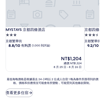
MYSTAYS 京都四條酒店
京都四條新
MYSTAYS 京都四條酒店
京都四條新
3.0
3.5
星
星
京都繁華街
京都繁華街
級
8.8
級
9.2
8.8/10
9.2/10
有夠讚
太
(1,000 則評論)
分，
分，
住
住
滿
滿
宿
宿
分
現
分
NT$1,204
10
在
10
總價 NT$1,324
分，
價
分，
8 月 25 日 - 8 月 26 日
有
格
太
夠
為
棒
讚，
NT$1,204
了，
最
最低每晚價格是根據過去 24 小時以 2 位成人住宿 1 晚為條件所搜尋到的價
(1,000
(935
格。價格和供應情況可能會有所變動，可能受到其他條款限制。
低
則
則
每
評
評
晚
查看更多住宿
論)
論)
價
格
是