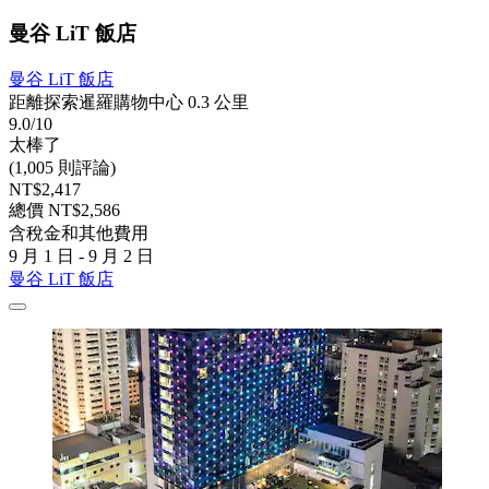
曼谷 LiT 飯店
曼谷 LiT 飯店
距離探索暹羅購物中心 0.3 公里
9.0/10
太棒了
(1,005 則評論)
NT$2,417
總價 NT$2,586
含稅金和其他費用
9 月 1 日 - 9 月 2 日
曼谷 LiT 飯店