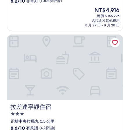
8.2
8.2/10
非常好
(1,002 則評論)
住
分，
現
NT$4,916
滿
宿
在
分
總價 NT$5,795
價
含稅金和其他費用
10
格
8 月 27 日 - 8 月 28 日
分，
為
非
NT$4,916
拉差達寧靜住宿
常
好，
(1,002
則
評
論)
拉差達寧靜住宿
拉差達寧靜住宿
3.0
星
距離中央拉瑪九 0.5 公里
級
8.6
8.6/10
有夠讚
(4 則評論)