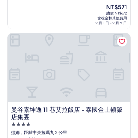
住
分，
現
NT$571
滿
宿
在
分
總價 NT$672
價
含稅金和其他費用
10
格
9 月 1 日 - 9 月 2 日
分，
為
不
NT$571
曼谷素坤逸 11 巷艾拉飯店 - 泰國金士頓飯店集團
錯
哦，
(182
則
評
論)
曼谷素坤逸 11 巷艾拉飯店 - 泰國金士頓飯店集團
曼谷素坤逸 11 巷艾拉飯店 - 泰國金士頓飯
店集團
4.0
星
娜娜，距離中央拉瑪九 2 公里