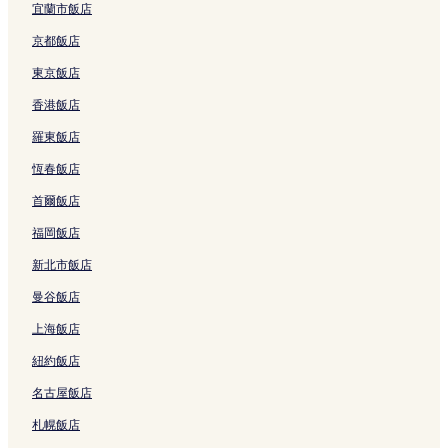
曼谷的高爾夫飯店
宜蘭市飯店
曼谷的設有健身中心的飯店
京都飯店
拍耶泰縣的親子飯店
東京飯店
拍耶泰縣的商務飯店
香港飯店
拉瑪 9 路的設有游泳池的飯店
羅東飯店
拉瑪 9 路的方便購物的飯店
恆春飯店
拉瑪 9 路的平價飯店
首爾飯店
拉瑪 9 路的奢華飯店
福岡飯店
阿索克的方便購物的飯店
新北市飯店
阿索克的設有廚房的飯店
曼谷飯店
阿索克的奢華飯店
上海飯店
阿索克的Spa 飯店
紐約飯店
阿索克的平價飯店
名古屋飯店
阿索克的親子飯店
阿索克的設有停車場的飯店
札幌飯店