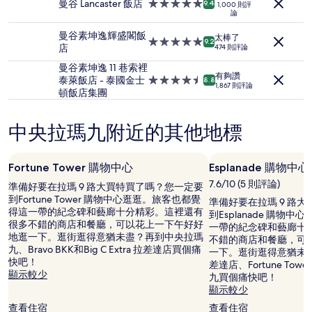
住
曼谷 Lancaster 飯店
5.0
9.4
1,000 則評
住
論
宿
星
宿
級
1
曼谷素坤逸輝盛閣飯
太棒了
住
5.0
9.2
晚
店
474 則評論
宿
星
為
級
曼谷素坤逸 11 巷索裡
條
有夠讚
住
泰萊飯店 - 泰國金士
4.5
8.8
件
1,867 則評論
宿
頓飯店集團
星
所
級
搜
住
尋
中央拉瑪九附近的其他地標
宿
到
的
價
Fortune Tower 購物中心
Esplanade 購物中心
格。
7.6/10 (5 則評論)
價
準備好要在拉瑪 9 路大買特買了嗎？您一定要
格
到Fortune Tower 購物中心逛逛。旅客也都覺
準備好要在拉瑪 9 路
和
得這一帶的紀念碑和藝廊十分精彩。這裡還有
到Esplanade 購物
供
很多不錯的商店和餐廳，可以花上一下午好好
一帶的紀念碑和藝廊十
應
地逛一下。逛街逛得意猶未盡？再到中央拉瑪
不錯的商店和餐廳，可
情
九、Bravo BKK和Big C Extra 拉差達店買個痛
一下。逛街逛得意猶未盡？再到
況
快吧！
差達店、Fortune To
可
顯示較少
九買個痛快吧！
能
顯示較少
會
查看住宿
查看住宿
有