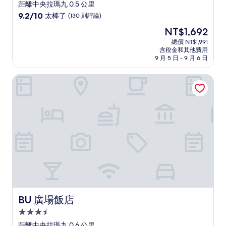
星
距離中央拉瑪九 0.5 公里
級
9.2
9.2/10
太棒了
(130 則評論)
住
分，
現
NT$1,692
滿
宿
在
分
總價 NT$1,991
價
含稅金和其他費用
10
格
9 月 5 日 - 9 月 6 日
分，
為
太
NT$1,692
BU 廣場飯店
棒
了，
(130
則
評
論)
BU 廣場飯店
BU 廣場飯店
3.5
星
距離中央拉瑪九 0.6 公里