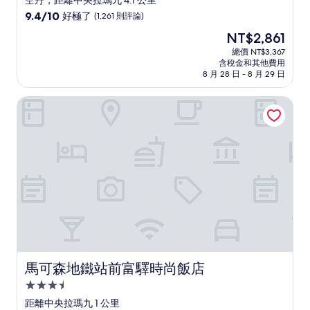
空丹，距離中央拉瑪九 4.1 公里
級
9.4
9.4/10
好極了
(1,261 則評論)
住
分，
現
NT$2,861
滿
宿
在
分
總價 NT$3,367
價
含稅金和其他費用
10
格
8 月 28 日 - 8 月 29 日
分，
為
好
NT$2,861
馬可森地鐵站前富驛時尚飯店
極
了，
(1,261
則
評
論)
馬可森地鐵站前富驛時尚飯店
馬可森地鐵站前富驛時尚飯店
3.5
星
距離中央拉瑪九 1 公里