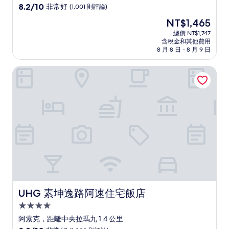
級
8.2
8.2/10
非常好
(1,001 則評論)
住
分，
現
NT$1,465
滿
宿
在
分
總價 NT$1,747
價
含稅金和其他費用
10
格
8 月 8 日 - 8 月 9 日
分，
為
非
NT$1,465
UHG 素坤逸路阿速住宅飯店
常
好，
(1,001
則
評
論)
UHG 素坤逸路阿速住宅飯店
UHG 素坤逸路阿速住宅飯店
4.0
星
阿索克，距離中央拉瑪九 1.4 公里
級