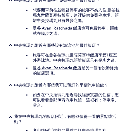
中央拉瑪九附近有哪些可免費停車的最佳飯店？
想要開車前往並輕鬆停車的旅客不妨入住
曼谷拉
瑪九世薩莫塞特飯店
，這裡提供免費停車場。距
離中央拉瑪九只有幾步之遙。
曼谷 Avani Ratchada 飯店
也可免費停車，距離
就在幾步之遙。
中央拉瑪九附近有哪些設有游泳池的最佳飯店？
旅客可在
曼谷拉瑪九世薩莫塞特飯店
享受1 座室
外游泳池。中央拉瑪九距離飯店只有幾步之遙。
曼谷 Avani Ratchada 飯店
是另一個附設游泳池
的飯店選項。
中央拉瑪九附近有哪些我可以預訂的平價汽車旅館？
如要在中央拉瑪九附近尋找經濟實惠的住宿，您
可以看看
曼那伊齊汽車旅館
，這裡有：停車場、
露台。
我在中央拉瑪九的飯店附近，有哪些值得一看的景點或活
動？
考山路附近的熱門景點包括中央拉瑪九和