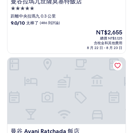
曼谷拉瑪九世薩莫塞特飯店
曼谷拉瑪九世薩莫塞特飯店
5.0
星
距離中央拉瑪九 0.3 公里
級
9.0
9.0/10
太棒了
(486 則評論)
住
分，
現
NT$2,655
滿
宿
在
分
總價 NT$3,125
價
含稅金和其他費用
10
格
8 月 22 日 - 8 月 23 日
分，
為
太
NT$2,655
曼谷 Avani Ratchada 飯店
棒
了，
(486
則
評
論)
曼谷 Avani Ratchada 飯店
曼谷 Avani Ratchada 飯店