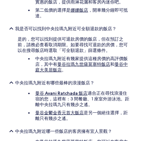
實惠的飯店，提供雨淋花灑和客房內迷你吧。
第二低價的選擇是
娜娜飯店
，開車幾分鐘即可抵
達。
我是否可以找到中央拉瑪九附近可全額退款的飯店？
是的，您可以找到提供可退款房價的飯店，但在預訂之
前，請務必查看取消期限。如要尋找可退款的房價，您可
以在搜尋飯店時選取「可全額退款」篩選條件。
中央拉瑪九附近有幾家提供這種房價的高評價飯
店，其中有
曼谷拉瑪九世薩莫塞特飯店
和
曼谷中
庭大美居飯店
。
中央拉瑪九附近有哪些最棒的浪漫飯店？
曼谷 Avani Ratchada 飯店
適合正在尋找浪漫住
宿的您，這裡有：3 間餐廳、1 座室外游泳池。距
離中央拉瑪九只有幾步之遙。
曼谷金鬱金香元首大飯店
是另一個絕佳選擇，距
離只有幾步之遙。
中央拉瑪九附近哪一些飯店的客房擁有宜人景觀？