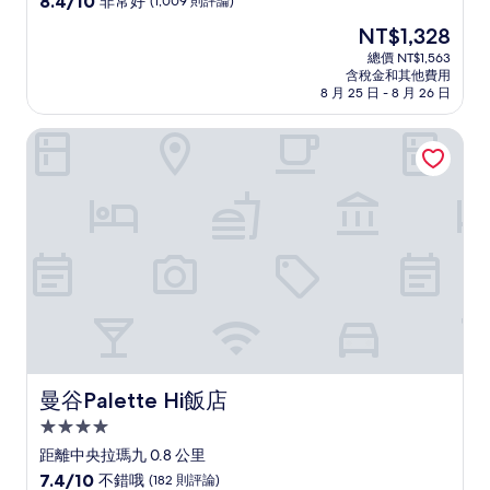
8.4/10
非常好
(1,009 則評論)
住
分，
現
NT$1,328
滿
宿
在
分
總價 NT$1,563
價
含稅金和其他費用
10
格
8 月 25 日 - 8 月 26 日
分，
為
非
NT$1,328
曼谷Palette Hi飯店
常
好，
(1,009
則
評
論)
曼谷Palette Hi飯店
曼谷Palette Hi飯店
4.0
星
距離中央拉瑪九 0.8 公里
級
7.4
7.4/10
不錯哦
(182 則評論)