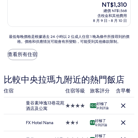
住
現
NT$1,310
滿
宿
在
分
總價 NT$1,568
價
含稅金和其他費用
10
格
8 月 9 日 - 8 月 10 日
分，
為
太
NT$1,310
棒
最
最低每晚價格是根據過去 24 小時以 2 位成人住宿 1 晚為條件所搜尋到的價
了，
格。價格和供應情況可能會有所變動，可能受到其他條款限制。
低
(91
每
則
晚
查看所有住宿
評
價
論)
格
是
根
比較中央拉瑪九附近的熱門飯店
據
過
住宿
住宿等級
旅客評分
含早餐
去
24
曼谷素坤逸13巷花苑
小
好極了
4.0
10.0
酒店及公寓
時
21 則評論
星
以
級
2
好極了
住
FX Hotel Nana
2.5
9.8
位
12 則評論
宿
星
成
級
好極了
人