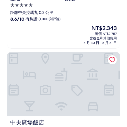
5.0
星
距離中央拉瑪九 0.3 公里
級
8.6
8.6/10
有夠讚
(1,000 則評論)
住
分，
現
NT$2,343
滿
宿
在
分
總價 NT$2,757
價
含稅金和其他費用
10
格
8 月 30 日 - 8 月 31 日
分，
為
有
NT$2,343
中央廣場飯店
夠
讚，
(1,000
則
評
論)
中央廣場飯店
中央廣場飯店