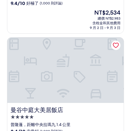
級
9.4
9.4/10
好極了
(1,000 則評論)
住
分，
現
NT$2,534
滿
宿
在
分
總價 NT$2,983
價
含稅金和其他費用
10
格
9 月 2 日 - 9 月 3 日
分，
為
好
NT$2,534
曼谷中庭大美居飯店
極
了，
(1,000
則
評
論)
曼谷中庭大美居飯店
曼谷中庭大美居飯店
5.0
星
普隆蓬，距離中央拉瑪九 1.4 公里
級
8.4