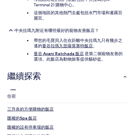
Terminal 21 購物中心。
這個地區的其他熱門去處包括水門市場和暹羅百
麗宮。
中央拉瑪九附近有哪些最好的寵物友善飯店？
帶您的毛寶貝入住在距離中央拉瑪九只有幾步之
遙的
曼谷拉瑪九世薩莫塞特飯店
。
曼谷 Avani Ratchada 飯店
是第二個寵物友善的
選項。此飯店為動物旅客提供貓砂盆。
繼續探索
住宿
三升奈的方便購物的飯店
匯權的Spa 飯店
匯權的設有停車場的飯店