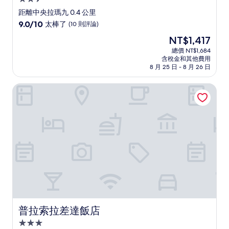
星
距離中央拉瑪九 0.4 公里
級
9.0
9.0/10
太棒了
(10 則評論)
住
分，
現
NT$1,417
滿
宿
在
分
總價 NT$1,684
價
含稅金和其他費用
10
格
8 月 25 日 - 8 月 26 日
分，
為
太
NT$1,417
普拉索拉差達飯店
棒
了，
(10
則
評
論)
普拉索拉差達飯店
普拉索拉差達飯店
3.0