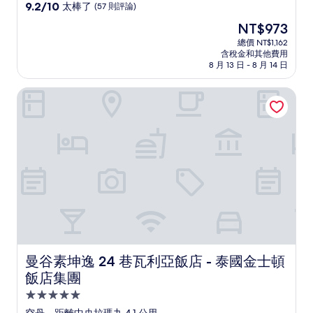
級
9.2
9.2/10
太棒了
(57 則評論)
住
分，
現
NT$973
滿
宿
在
分
總價 NT$1,162
價
含稅金和其他費用
10
格
8 月 13 日 - 8 月 14 日
分，
為
太
NT$973
曼谷素坤逸 24 巷瓦利亞飯店 - 泰國金士頓飯店集團
棒
了，
(57
則
評
論)
曼谷素坤逸 24 巷瓦利亞飯店 - 泰國金士頓飯店集團
曼谷素坤逸 24 巷瓦利亞飯店 - 泰國金士頓
飯店集團
5.0
星