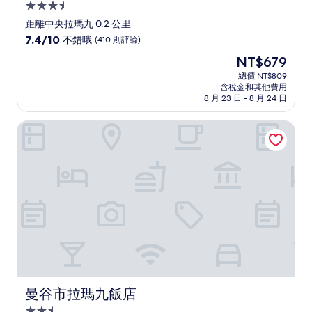
3.5
星
距離中央拉瑪九 0.2 公里
級
7.4
7.4/10
不錯哦
(410 則評論)
住
分，
現
NT$679
滿
宿
在
分
總價 NT$809
價
含稅金和其他費用
10
格
8 月 23 日 - 8 月 24 日
分，
為
不
NT$679
曼谷市拉瑪九飯店
錯
哦，
(410
則
評
論)
曼谷市拉瑪九飯店
曼谷市拉瑪九飯店
2.5