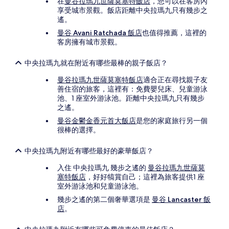
在
曼谷拉瑪九世薩莫塞特飯店
，您可以在客房內
享受城市景觀。飯店距離中央拉瑪九只有幾步之
遙。
曼谷 Avani Ratchada 飯店
也值得推薦，這裡的
客房擁有城市景觀。
中央拉瑪九就在附近有哪些最棒的親子飯店？
曼谷拉瑪九世薩莫塞特飯店
適合正在尋找親子友
善住宿的旅客，這裡有：免費嬰兒床、兒童游泳
池、1 座室外游泳池。距離中央拉瑪九只有幾步
之遙。
曼谷金鬱金香元首大飯店
是您的家庭旅行另一個
很棒的選擇。
中央拉瑪九附近有哪些最好的豪華飯店？
入住 中央拉瑪九 幾步之遙的
曼谷拉瑪九世薩莫
塞特飯店
，好好犒賞自己；這裡為旅客提供1 座
室外游泳池和兒童游泳池。
幾步之遙的第二個奢華選項是
曼谷 Lancaster 飯
店
。