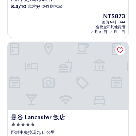
級
8.4
8.4/10
非常好
(343 則評論)
住
分，
現
NT$873
滿
宿
在
分
總價 NT$1,044
價
含稅金和其他費用
10
格
8 月 10 日 - 8 月 11 日
分，
為
非
NT$873
曼谷 Lancaster 飯店
常
好，
(343
則
評
論)
曼谷 Lancaster 飯店
曼谷 Lancaster 飯店
5.0
星
距離中央拉瑪九 1.1 公里