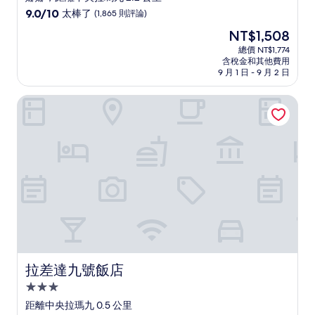
級
9.0
9.0/10
太棒了
(1,865 則評論)
住
分，
現
NT$1,508
滿
宿
在
分
總價 NT$1,774
價
含稅金和其他費用
10
格
9 月 1 日 - 9 月 2 日
分，
為
太
NT$1,508
拉差達九號飯店
棒
了，
(1,865
則
評
論)
拉差達九號飯店
拉差達九號飯店
3.0
星
距離中央拉瑪九 0.5 公里