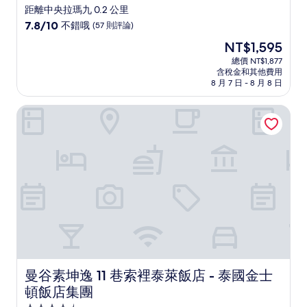
星
距離中央拉瑪九 0.2 公里
級
7.8
7.8/10
不錯哦
(57 則評論)
住
分，
現
NT$1,595
滿
宿
在
分
總價 NT$1,877
價
含稅金和其他費用
10
格
8 月 7 日 - 8 月 8 日
分，
為
不
NT$1,595
曼谷素坤逸 11 巷索裡泰萊飯店 - 泰國金士頓飯店集團
錯
哦，
(57
則
評
論)
曼谷素坤逸 11 巷索裡泰萊飯店 - 泰國金士頓飯店集團
曼谷素坤逸 11 巷索裡泰萊飯店 - 泰國金士
頓飯店集團