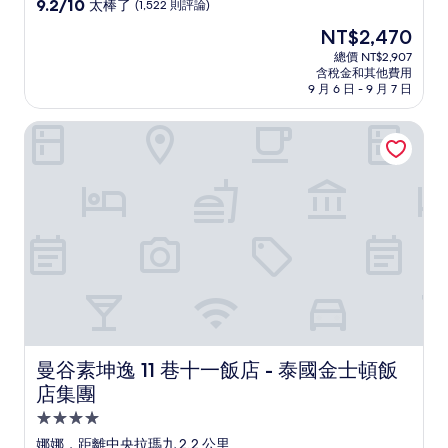
級
9.2
9.2/10
太棒了
(1,522 則評論)
住
分，
現
NT$2,470
滿
宿
在
分
總價 NT$2,907
價
含稅金和其他費用
10
格
9 月 6 日 - 9 月 7 日
分，
為
太
NT$2,470
曼谷素坤逸 11 巷十一飯店 - 泰國金士頓飯店集團
棒
了，
(1,522
則
評
論)
曼谷素坤逸 11 巷十一飯店 - 泰國金士頓飯店集團
曼谷素坤逸 11 巷十一飯店 - 泰國金士頓飯
店集團
4.0
星
娜娜，距離中央拉瑪九 2.2 公里