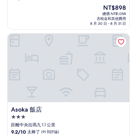
住
分，
現
NT$898
滿
宿
在
分
總價 NT$1,058
價
含稅金和其他費用
10
格
8 月 30 日 - 8 月 31 日
分，
為
有
NT$898
Asoka 飯店
夠
讚，
(4
則
評
論)
Asoka 飯店
Asoka 飯店
3.0
星
距離中央拉瑪九 1.1 公里
級
9.2
9.2/10
太棒了
(91 則評論)
分，