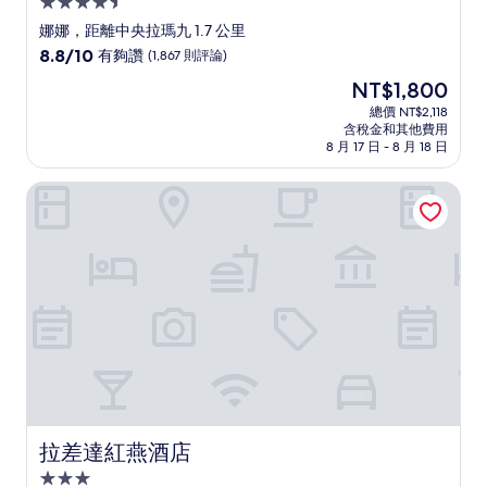
4.5
星
娜娜，距離中央拉瑪九 1.7 公里
級
8.8
8.8/10
有夠讚
(1,867 則評論)
住
分，
現
NT$1,800
滿
宿
在
分
總價 NT$2,118
價
含稅金和其他費用
10
格
8 月 17 日 - 8 月 18 日
分，
為
有
NT$1,800
拉差達紅燕酒店
夠
讚，
(1,867
則
評
論)
拉差達紅燕酒店
拉差達紅燕酒店
3.0