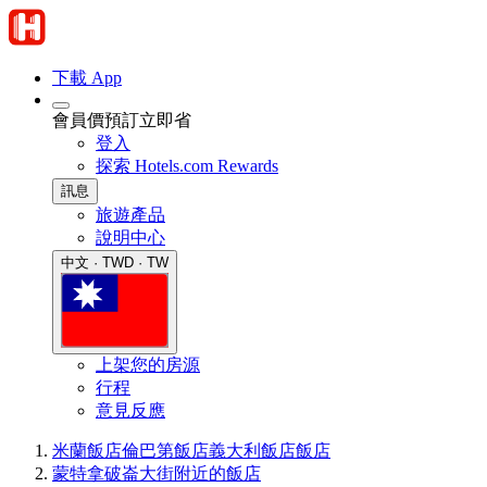
下載 App
會員價預訂立即省
登入
探索 Hotels.com Rewards
訊息
旅遊產品
說明中心
中文 · TWD · TW
上架您的房源
行程
意見反應
米蘭飯店
倫巴第飯店
義大利飯店
飯店
蒙特拿破崙大街附近的飯店