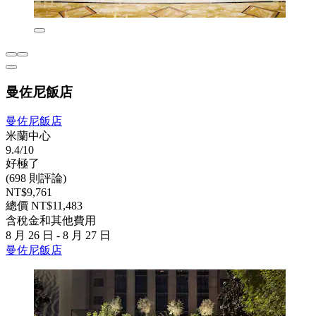
曼佐尼飯店
曼佐尼飯店
米蘭中心
9.4/10
好極了
(698 則評論)
NT$9,761
總價 NT$11,483
含稅金和其他費用
8 月 26 日 - 8 月 27 日
曼佐尼飯店