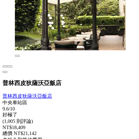
普林西皮狄薩沃亞飯店
普林西皮狄薩沃亞飯店
中央車站區
9.6/10
好極了
(1,005 則評論)
NT$18,409
總價 NT$21,142