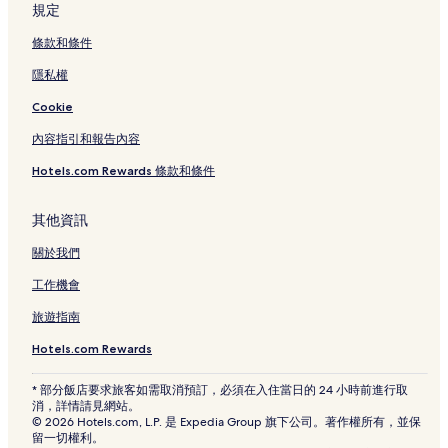
斯卡拉大劇院博物館附近的飯店
規定
巴格帝瓦塞奇博物館附近的飯店
條款和條件
當代藝術展覽館附近的飯店
隱私權
朗扎車站附近的飯店
Cookie
Cordusio M1 電車站附近的飯店
內容指引和報告內容
布雷拉美術學院附近的飯店
Hotels.com Rewards 條款和條件
布雷拉畫廊附近的飯店
斯福爾扎城堡附近的飯店
其他資訊
拉扎雷托飯店
關於我們
米蘭大教堂附近的飯店
工作機會
布雷拉植物園附近的飯店
旅遊指南
Casa Rossi附近的飯店
Hotels.com Rewards
斯卡拉廣場附近的飯店
* 部分飯店要求旅客如需取消預訂，必須在入住當日的 24 小時前進行取
Cairoli M1 電車站附近的飯店
消，詳情請見網站。
© 2026 Hotels.com, L.P. 是 Expedia Group 旗下公司。著作權所有，並保
聖巴比拉廣場附近的飯店
留一切權利。