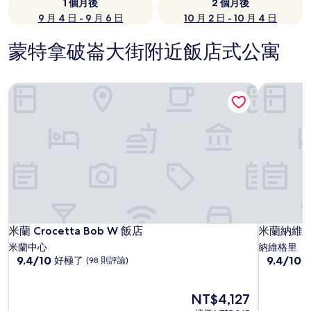
1 個月後
2 個月後
9 月 4 日 - 9 月 6 日
10 月 2 日 - 10 月 4 日
蒙特拿破崙大街附近飯店式公寓
米蘭 Crocetta Bob W 飯店
米蘭納維
米蘭 Crocetta Bob W 飯店
米蘭納維
米蘭 Crocetta Bob W 飯店
米蘭納維
米蘭中心
納維格里
9.4
9.4
9.4/10
9.4/10
好極了
(98 則評論)
分，
分，
滿
滿
分
現
分
NT$4,127
10
在
10