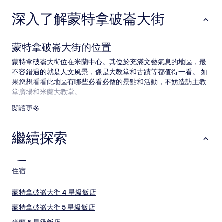
1
深入了解蒙特拿破崙大街
晚
為
條
件
蒙特拿破崙大街的位置
所
搜
蒙特拿破崙大街位在米蘭中心。其位於充滿文藝氣息的地區，最
尋
不容錯過的就是人文風景，像是大教堂和古蹟等都值得一看。 如
到
果您想看看此地區有哪些必看必做的景點和活動，不妨造訪主教
的
堂廣場和米蘭大教堂。
價
格。
閱讀更多
蒙特拿破崙大街附近的觀光景點和玩樂活動
價
格
蒙特拿破崙大街附近的觀光景點
和
繼續探索
供
聖巴比拉廣場
應
四邊形廣場
情
豐塔納-皮羅瓦諾之家
況
住宿
聖方濟各保拉教堂
可
博羅梅奧達達宮
能
蒙特拿破崙大街 4 星級飯店
會
蒙特拿破崙大街附近的玩樂活動
有
蒙特拿破崙大街 5 星級飯店
斯皮加街
所
米蘭 5 星級飯店
米蘭時尚區