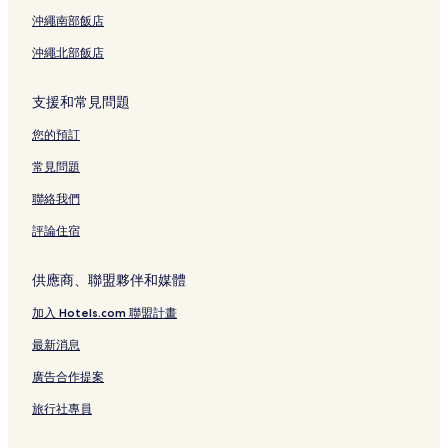
科爾杜西奧廣場附近的飯店
沖繩南部飯店
索拉布斯卡之家附近的飯店
沖繩北部飯店
米蘭威爾第音樂學院附近的飯店
聖馬可飯店
支援和常見問題
主教堂廣場附近的飯店
您的預訂
威尼斯門飯店
常見問題
索馬尼安德烈亞尼宮殿附近的飯店
聯絡我們
塞爾貝洛尼宮殿附近的飯店
評論住宿
皮亞韋大道電車站附近的飯店
斯卡拉大劇院電車站附近的飯店
供應商、聯盟夥伴和媒體
威爾姆劇院附近的飯店
加入 Hotels.com 聯盟計畫
卡多爾納廣場附近的飯店
最新消息
博羅梅奧達達宮附近的飯店
廣告合作提案
辛辛那托廣場電車站附近的飯店
旅行社專員
科索威尼齊奧托當代美術館附近的飯店