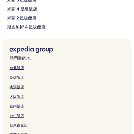
變
亞曼尼商場
動，
米蘭 4 星級飯店
巴格帝瓦塞奇博物館
可
曼佐尼劇院
能
米蘭 2 星級飯店
受
如何前往蒙特拿破崙大街
斯皮加街 4 星級飯店
到
其
斯皮加街 5 星級飯店
他
前往蒙特拿破崙大街的地鐵
條
歷史中心 5 星級飯店
Montenapoleone M3 電車站 (距離市中心 0.3 公里 (0.2 英里))
款
蒙特拿破崙車站 (距離市中心 0.3 公里 (0.2 英里))
布雷拉 4 星級飯店
限
聖巴比拉車站 (距離市中心 0.3 公里 (0.2 英里))
熱門目的地
制。
蒙特拿破崙大街附近的精品飯店
台北飯店
蒙特拿破崙大街附近的設有停車場的飯店
高雄飯店
蒙特拿破崙大街附近的奢華飯店
礁溪飯店
蒙特拿破崙大街附近的方便購物的飯店
大阪飯店
蒙特拿破崙大街附近的商務飯店
台南飯店
歷史中心的寵物友善飯店
台中飯店
托利諾大街附近的方便購物的飯店
米蘭廣域市的商務飯店
台東市飯店