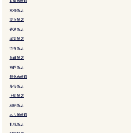
倫巴第的滑雪飯店
宜蘭市飯店
米蘭的奢華飯店
京都飯店
米蘭的設有廚房的飯店
東京飯店
米蘭的親子飯店
香港飯店
米蘭的高爾夫飯店
羅東飯店
米蘭的溫泉飯店
恆春飯店
米蘭的商務飯店
首爾飯店
米蘭的設有停車場的飯店
福岡飯店
米蘭的提供免費早餐的飯店
新北市飯店
米蘭的設有游泳池的飯店
曼谷飯店
米蘭的方便購物的飯店
上海飯店
米蘭的精品飯店
紐約飯店
米蘭中央車站附近的飯店
名古屋飯店
森皮奧內公園附近的飯店
札幌飯店
米蘭飯店