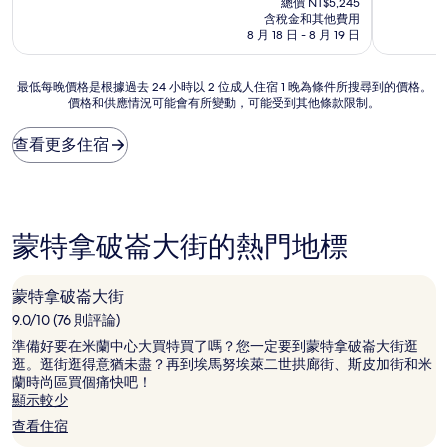
總價 NT$5,245
分，
價
分，
含稅金和其他費用
好
格
好
8 月 18 日 - 8 月 19 日
極
為
極
了，
NT$4,127
了，
最
(98
(14
最低每晚價格是根據過去 24 小時以 2 位成人住宿 1 晚為條件所搜尋到的價格。
價格和供應情況可能會有所變動，可能受到其他條款限制。
低
則
則
每
評
評
晚
論)
論)
查看更多住宿
價
格
是
根
據
蒙特拿破崙大街的熱門地標
過
去
24
蒙特拿破崙大街
小
9.0/10 (76 則評論)
時
以
準備好要在米蘭中心大買特買了嗎？您一定要到蒙特拿破崙大街逛
2
逛。逛街逛得意猶未盡？再到埃馬努埃萊二世拱廊街、斯皮加街和米
位
蘭時尚區買個痛快吧！
成
顯示較少
人
查看住宿
住
宿