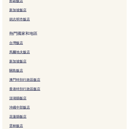
庫薩尼宮附近的飯店
那霸飯店
曼吉尼博尼米博物館附近的飯店
新加坡飯店
卡迪美術館及公司附近的飯店
胡志明市飯店
文藝復興百貨公司附近的飯店
熱門國家和地區
米蘭中心飯店
台灣飯店
斯卡拉大劇院附近的飯店
馬爾地夫飯店
米蘭達泰奧車站附近的飯店
密索里廣場附近的飯店
新加坡飯店
米索里車站附近的飯店
關島飯店
新門飯店
澳門特別行政區飯店
蒙特拿破崙大街附近的飯店
香港特別行政區飯店
米蘭威尼斯門站附近的飯店
澎湖縣飯店
法蘭科帕倫蒂劇院附近的飯店
沖繩中部飯店
五天廣場附近的飯店
花蓮縣飯店
埃馬努埃萊二世拱廊街附近的飯店
雲林飯店