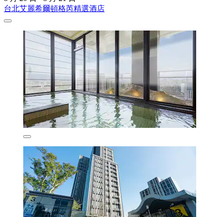
台北艾麗希爾頓格芮精選酒店