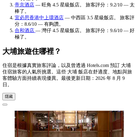
帝京酒店
— 旺角 4.5 星級飯店。 旅客評分：9.2/10 — 太
棒了。
宜必思香港中上環酒店
— 中西區 3.5 星級飯店。 旅客評
分：8.6/10 — 有夠讚。
合和酒店
— 灣仔 4.5 星級飯店。 旅客評分：9.6/10 — 好
極了。
大埔旅遊住哪裡？
住宿是根據真實旅客評論，以及曾透過 Hotels.com 預訂 大埔
住宿旅客的人氣所挑選。這些 大埔 飯店在舒適度、地點與旅
客體驗方面持續表現優異。最後更新日期：
2026 年 8 月 9
日
。
隱藏