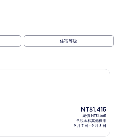
住宿等級
現
NT$1,415
在
總價 NT$1,665
價
含稅金和其他費用
格
9 月 7 日 - 9 月 8 日
為
NT$1,415