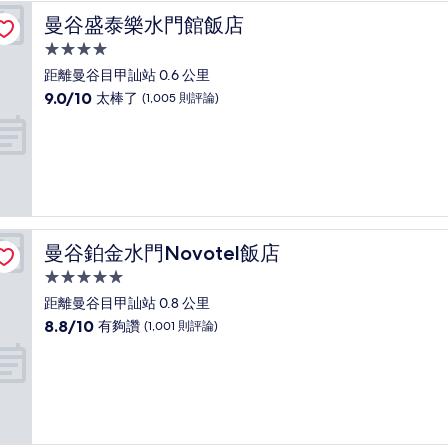
了，
曼谷盛泰樂水門館飯店
曼谷盛泰樂水門館飯店
(12
則
4.0
評
星
距離曼谷目甲訕站 0.6 公里
論)
級
9.0
9.0/10
太棒了
(1,005 則評論)
住
分，
滿
宿
分
10
分，
太
棒
了，
曼谷鉑金水門Novotel飯店
曼谷鉑金水門Novotel飯店
(1,005
則
5.0
評
星
距離曼谷目甲訕站 0.8 公里
論)
級
8.8
8.8/10
有夠讚
(1,001 則評論)
住
分，
滿
宿
分
10
分，
有