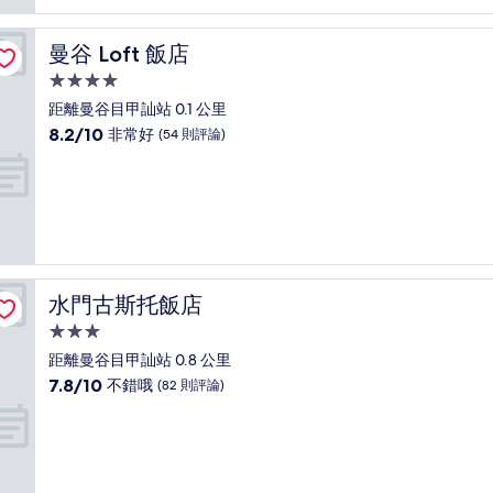
非
常
好，
曼谷 Loft 飯店
曼谷 Loft 飯店
(1,000
則
4.0
評
星
距離曼谷目甲訕站 0.1 公里
論)
級
8.2
8.2/10
非常好
(54 則評論)
住
分，
滿
宿
分
10
分，
非
常
好，
水門古斯托飯店
水門古斯托飯店
(54
則
3.0
評
星
距離曼谷目甲訕站 0.8 公里
論)
級
7.8
7.8/10
不錯哦
(82 則評論)
住
分，
滿
宿
分
10
分，