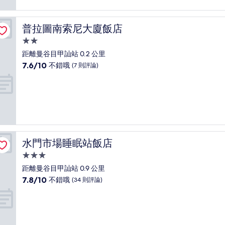
不
錯
哦，
普拉圖南索尼大廈飯店
普拉圖南索尼大廈飯店
(82
則
2.0
評
星
距離曼谷目甲訕站 0.2 公里
論)
級
7.6
7.6/10
不錯哦
(7 則評論)
住
分，
滿
宿
分
10
分，
不
錯
哦，
水門市場睡眠站飯店
水門市場睡眠站飯店
(7
則
3.0
評
星
距離曼谷目甲訕站 0.9 公里
論)
級
7.8
7.8/10
不錯哦
(34 則評論)
住
分，
滿
宿
分
10
分，