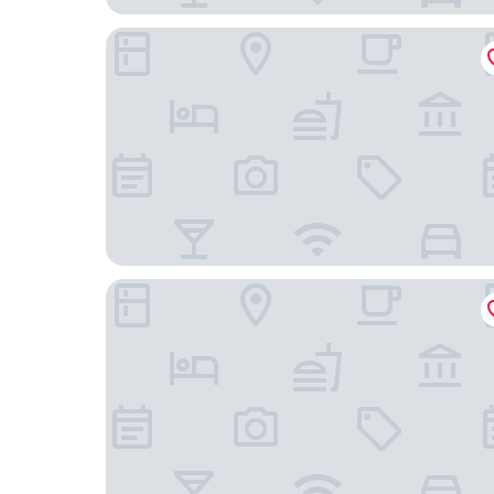
曼谷 Loft 飯店
水門古斯托飯店