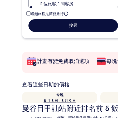
2 位旅客, 1 間客房
這趟旅程是商務旅行
搜尋
計畫有變免費取消選項
每晚
查看這些日期的價格
今晚
8 月 8 日 - 8 月 9 日
曼谷目甲訕站附近排名前 5 