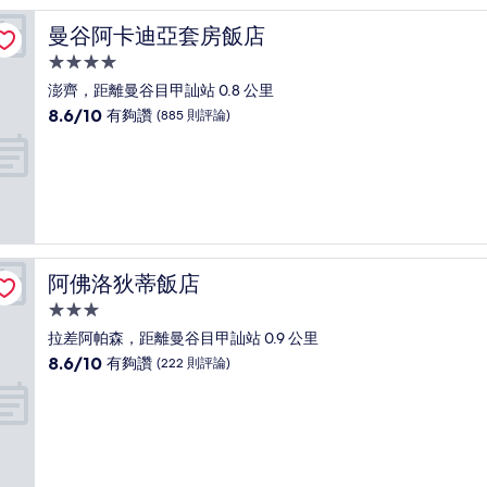
夠
讚，
曼谷阿卡迪亞套房飯店
曼谷阿卡迪亞套房飯店
(1,001
則
4.0
評
星
澎齊，距離曼谷目甲訕站 0.8 公里
論)
級
8.6
8.6/10
有夠讚
(885 則評論)
住
分，
滿
宿
分
10
分，
有
夠
讚，
阿佛洛狄蒂飯店
阿佛洛狄蒂飯店
(885
則
3.0
評
星
拉差阿帕森，距離曼谷目甲訕站 0.9 公里
論)
級
8.6
8.6/10
有夠讚
(222 則評論)
住
分，
滿
宿
分
10
分，
有