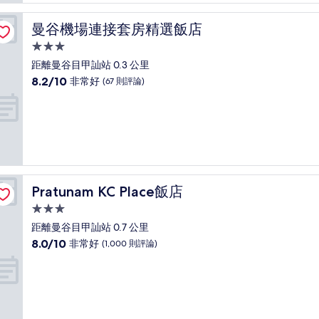
夠
讚，
曼谷機場連接套房精選飯店
曼谷機場連接套房精選飯店
(222
則
3.0
評
星
距離曼谷目甲訕站 0.3 公里
論)
級
8.2
8.2/10
非常好
(67 則評論)
住
分，
滿
宿
分
10
分，
非
常
好，
Pratunam KC Place飯店
Pratunam KC Place飯店
(67
則
3.0
評
星
距離曼谷目甲訕站 0.7 公里
論)
級
8.0
8.0/10
非常好
(1,000 則評論)
住
分，
滿
宿
分
10
分，