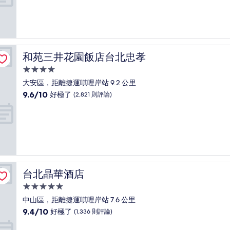
分
10，
(58
則
評
論)
和苑三井花園飯店台北忠孝
和苑三井花園飯店台北忠孝
4.0
星
大安區，距離捷運唭哩岸站 9.2 公里
級
9.6
9.6/10
好極了
(2,821 則評論)
住
分，
滿
宿
分
10
分，
好
極
了，
台北晶華酒店
台北晶華酒店
(2,821
則
5.0
評
星
中山區，距離捷運唭哩岸站 7.6 公里
論)
級
9.4
9.4/10
好極了
(1,336 則評論)
住
分，
滿