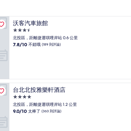
沃客汽車旅館
沃客汽車旅館
3.5
星
北投區，距離捷運唭哩岸站 0.6 公里
級
7.8
7.8/10
不錯哦
(189 則評論)
住
分，
滿
宿
分
10
分，
不
錯
哦，
台北北投雅樂軒酒店
台北北投雅樂軒酒店
(189
則
4.0
評
星
北投區，距離捷運唭哩岸站 1.2 公里
論)
級
9.0
9.0/10
太棒了
(363 則評論)
住
分，
滿
宿
分