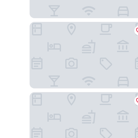
圓山大飯店
君品酒店