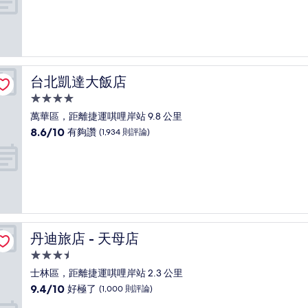
宿
分
10
分，
好
極
了，
台北凱達大飯店
台北凱達大飯店
(1,336
則
4.0
評
星
萬華區，距離捷運唭哩岸站 9.8 公里
論)
級
8.6
8.6/10
有夠讚
(1,934 則評論)
住
分，
滿
宿
分
10
分，
有
夠
讚，
丹迪旅店 - 天母店
丹迪旅店 - 天母店
(1,934
則
3.5
評
星
士林區，距離捷運唭哩岸站 2.3 公里
論)
級
9.4
9.4/10
好極了
(1,000 則評論)
住
分，