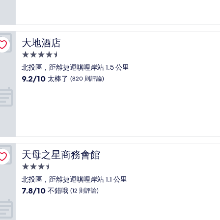
10
分，
太
棒
了，
大地酒店
大地酒店
(363
則
4.5
評
星
北投區，距離捷運唭哩岸站 1.5 公里
論)
級
9.2
9.2/10
太棒了
(820 則評論)
住
分，
滿
宿
分
10
分，
太
棒
了，
天母之星商務會館
天母之星商務會館
(820
則
3.5
評
星
北投區，距離捷運唭哩岸站 1.1 公里
論)
級
7.8
7.8/10
不錯哦
(12 則評論)
住
分，
滿
宿
分