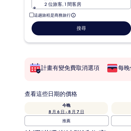
2 位旅客, 1 間客房
這趟旅程是商務旅行
搜尋
計畫有變免費取消選項
每晚
查看這些日期的價格
今晚
8 月 6 日 - 8 月 7 日
推薦