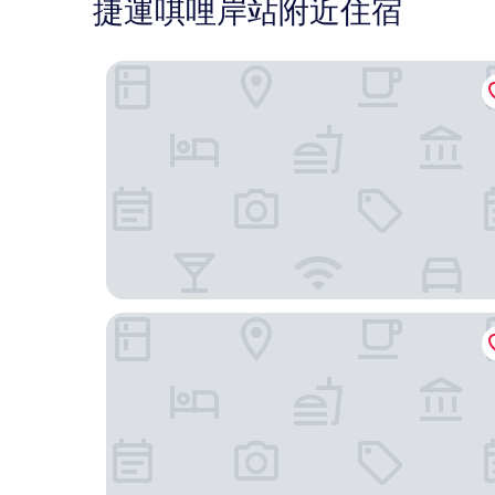
捷運唭哩岸站附近住宿
沃客汽車旅館
台北北投雅樂軒酒店