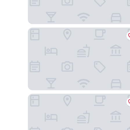
台北凱達大飯店
丹迪旅店 - 天母店