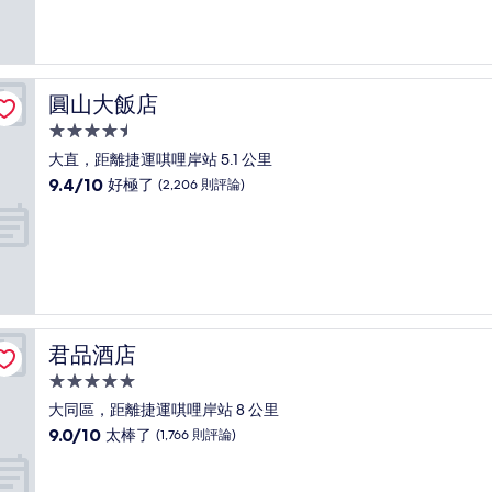
10
分，
不
錯
哦，
圓山大飯店
圓山大飯店
(12
則
4.5
評
星
大直，距離捷運唭哩岸站 5.1 公里
論)
級
9.4
9.4/10
好極了
(2,206 則評論)
住
分，
滿
宿
分
10
分，
好
極
了，
君品酒店
君品酒店
(2,206
則
5.0
評
星
大同區，距離捷運唭哩岸站 8 公里
論)
級
9.0
9.0/10
太棒了
(1,766 則評論)
住
分，
滿
宿