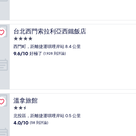
分
10
分，
太
棒
了，
台北西門索拉利亞西鐵飯店
台北西門索拉利亞西鐵飯店
(1,766
則
4.0
評
星
西門町，距離捷運唭哩岸站 8.4 公里
論)
級
9.6
9.6/10
好極了
(1,928 則評論)
住
分，
滿
宿
分
10
分，
好
極
了，
溫拿旅館
溫拿旅館
(1,928
則
2.5
評
星
北投區，距離捷運唭哩岸站 0.5 公里
論)
級
4.0
4.0/10
(58 則評論)
住
分，
滿
宿