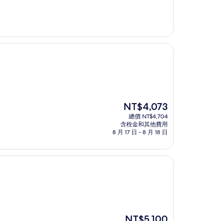
現
NT$4,073
在
總價 NT$4,704
價
含稅金和其他費用
格
8 月 17 日 - 8 月 18 日
為
NT$4,073
現
NT$5,100