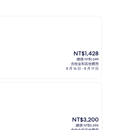
現
NT$1,428
在
總價 NT$1,649
價
含稅金和其他費用
格
8 月 16 日 - 8 月 17 日
為
NT$1,428
現
NT$3,200
在
總價 NT$3,696
價