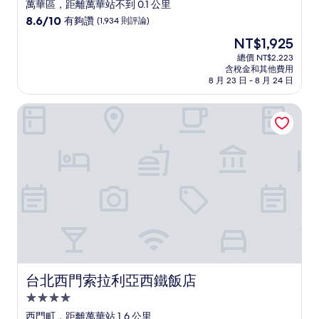
星
萬華區，距離萬華站不到 0.1 公里
級
8.6
8.6/10
有夠讚
(1,934 則評論)
住
分，
現
NT$1,925
滿
宿
在
分
總價 NT$2,223
價
含稅金和其他費用
10
格
8 月 23 日 - 8 月 24 日
分，
為
有
NT$1,925
台北西門索拉利亞西鐵飯店
夠
讚，
(1,934
則
評
論)
台北西門索拉利亞西鐵飯店
台北西門索拉利亞西鐵飯店
4.0
星
西門町，距離萬華站 1.6 公里