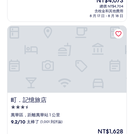
NT$4,073
滿
宿
在
分
總價 NT$4,704
價
含稅金和其他費用
10
格
8 月 17 日 - 8 月 18 日
分，
為
好
NT$4,073
町．記憶旅店
極
了，
(2,820
則
評
論)
町．記憶旅店
町．記憶旅店
3.5
星
萬華區，距離萬華站 1 公里
級
9.2
9.2/10
太棒了
(1,001 則評論)
住
分，
現
NT$1,628
滿
宿