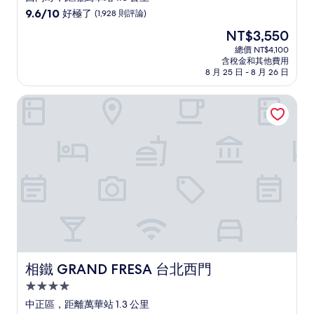
級
9.6
9.6/10
好極了
(1,928 則評論)
住
分，
現
NT$3,550
滿
宿
在
分
總價 NT$4,100
價
含稅金和其他費用
10
格
8 月 25 日 - 8 月 26 日
分，
為
好
NT$3,550
相鐵 GRAND FRESA 台北西門
極
了，
(1,928
則
評
論)
相鐵 GRAND FRESA 台北西門
相鐵 GRAND FRESA 台北西門
4.0
星
中正區，距離萬華站 1.3 公里