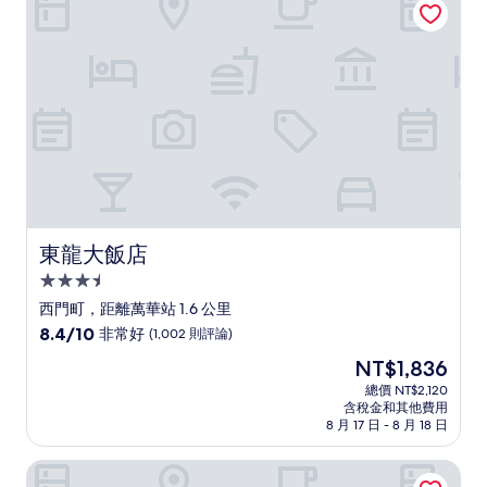
了，
(989
則
評
論)
東龍大飯店
東龍大飯店
3.5
星
西門町，距離萬華站 1.6 公里
級
8.4
8.4/10
非常好
(1,002 則評論)
住
分，
現
NT$1,836
滿
宿
在
分
總價 NT$2,120
價
含稅金和其他費用
10
格
8 月 17 日 - 8 月 18 日
分，
為
非
NT$1,836
薆悅酒店
常