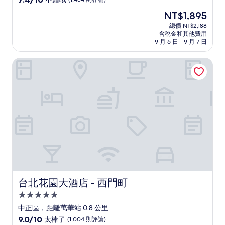
住
分，
現
NT$1,895
滿
宿
在
分
總價 NT$2,188
價
含稅金和其他費用
10
格
9 月 6 日 - 9 月 7 日
分，
為
不
NT$1,895
台北花園大酒店 - 西門町
錯
哦，
(1,434
則
評
論)
台北花園大酒店 - 西門町
台北花園大酒店 - 西門町
5.0
星
中正區，距離萬華站 0.8 公里
級
9.0
9.0/10
太棒了
(1,004 則評論)