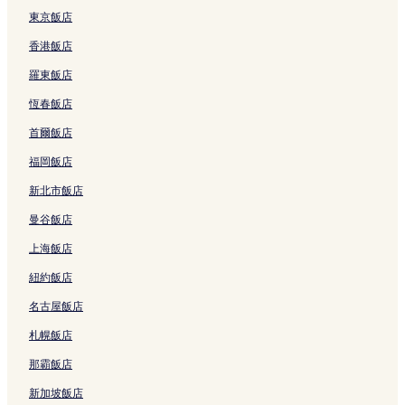
中壢區飯店
東京飯店
蘆洲功學社音樂廳附近的飯店
香港飯店
清水廟附近的飯店
羅東飯店
幸福水漾公園附近的飯店
恆春飯店
林口長庚紀念醫院附近的飯店
首爾飯店
捷運松山機場站附近的飯店
福岡飯店
板橋第一運動場附近的飯店
新北市飯店
捷運龍山寺站附近的飯店
曼谷飯店
台北府城北門附近的飯店
上海飯店
保安宮附近的飯店
紐約飯店
捷運台電大樓站附近的飯店
名古屋飯店
臺北市電影主題公園附近的飯店
忠孝路附近的飯店
札幌飯店
國立台灣大學附近的飯店
那霸飯店
世界宗教博物館附近的飯店
新加坡飯店