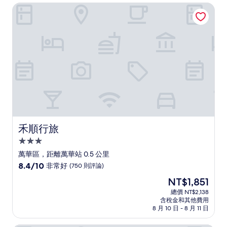
NT$877
禾順行旅
常
好，
(364
則
評
論)
禾順行旅
禾順行旅
3.0
星
萬華區，距離萬華站 0.5 公里
級
8.4
8.4/10
非常好
(750 則評論)
住
分，
現
NT$1,851
滿
宿
在
分
總價 NT$2,138
價
含稅金和其他費用
10
格
8 月 10 日 - 8 月 11 日
分，
為
非
NT$1,851