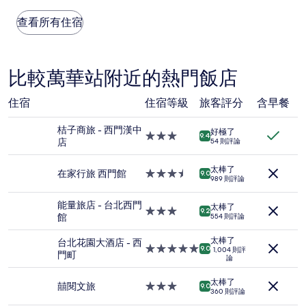
每
則
晚
查看所有住宿
評
價
論)
格
是
根
比較萬華站附近的熱門飯店
據
過
住宿
住宿等級
旅客評分
含早餐
去
24
桔子商旅 - 西門漢中
小
好極了
3.0
9.4
店
時
54 則評論
星
以
級
2
太棒了
住
在家行旅 西門館
3.5
9.0
位
989 則評論
宿
星
成
級
人
能量旅店 - 台北西門
太棒了
住
3.0
9.2
住
館
554 則評論
宿
星
宿
級
1
太棒了
台北花園大酒店 - 西
住
5.0
9.0
1,004 則評
晚
門町
論
宿
星
為
級
條
太棒了
住
囍閱文旅
3.0
9.0
件
360 則評論
宿
星
所