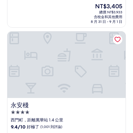
住
分，
現
NT$3,405
滿
宿
在
分
總價 NT$3,933
價
含稅金和其他費用
10
格
8 月 31 日 - 9 月 1 日
分，
為
太
NT$3,405
永安棧
棒
了，
(1,004
則
評
論)
永安棧
永安棧
4.0
星
西門町，距離萬華站 1.4 公里
級
9.4
9.4/10
好極了
(1,001 則評論)
住
分，