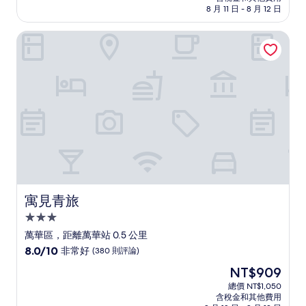
格
8 月 11 日 - 8 月 12 日
分，
為
太
NT$3,100
寓見青旅
棒
了，
(1,001
則
評
論)
寓見青旅
寓見青旅
3.0
星
萬華區，距離萬華站 0.5 公里
級
8.0
8.0/10
非常好
(380 則評論)
住
分，
現
NT$909
滿
宿
在
分
總價 NT$1,050
價
含稅金和其他費用
10