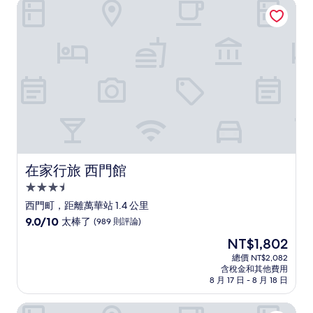
在家行旅 西門館
常
好，
(750
則
評
論)
在家行旅 西門館
在家行旅 西門館
3.5
星
西門町，距離萬華站 1.4 公里
級
9.0
9.0/10
太棒了
(989 則評論)
住
分，
現
NT$1,802
滿
宿
在
分
總價 NT$2,082
價
含稅金和其他費用
10
格
8 月 17 日 - 8 月 18 日
分，
為
太
NT$1,802
東龍大飯店
棒