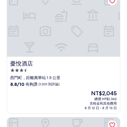
好，
(1,002
則
評
論)
薆悅酒店
薆悅酒店
3.5
星
西門町，距離萬華站 1.5 公里
級
8.8
8.8/10
有夠讚
(1,001 則評論)
住
分，
現
NT$2,045
滿
宿
在
分
總價 NT$2,362
價
含稅金和其他費用
10
格
8 月 12 日 - 8 月 13 日
分，
為
有
NT$2,045
艾特文旅西門町臺北
夠
讚，