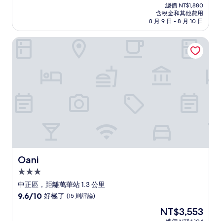
在
分
總價 NT$1,880
價
含稅金和其他費用
10
格
8 月 9 日 - 8 月 10 日
分，
為
太
NT$1,628
Oani
棒
了，
(1,001
則
評
論)
Oani
Oani
3.0
星
中正區，距離萬華站 1.3 公里
級
9.6
9.6/10
好極了
(15 則評論)
住
分，
現
NT$3,553
滿
宿
在