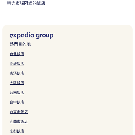
晴光市場附近的飯店
台北小巨蛋附近的飯店
寧夏夜市附近的飯店
國家音樂廳附近的飯店
臺北市兒童新樂園附近的飯店
熱門目的地
桃園市飯店
台北飯店
京站時尚廣場附近的飯店
高雄飯店
大安區飯店
礁溪飯店
華西街觀光夜市附近的飯店
大阪飯店
臺北榮民總醫院附近的飯店
台南飯店
國立台灣師範大學附近的飯店
新莊區飯店
台中飯店
剝皮寮老街附近的飯店
台東市飯店
臺灣警察專科學校附近的飯店
宜蘭市飯店
捷運中正紀念堂站附近的飯店
京都飯店