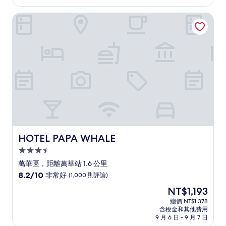
為
太
NT$5,887
HOTEL PAPA WHALE
棒
了，
(1,766
則
評
論)
HOTEL PAPA WHALE
HOTEL PAPA WHALE
3.5
星
萬華區，距離萬華站 1.6 公里
級
8.2
8.2/10
非常好
(1,000 則評論)
住
分，
現
NT$1,193
滿
宿
在
分
總價 NT$1,378
價
含稅金和其他費用
10
格
9 月 6 日 - 9 月 7 日
分，
為