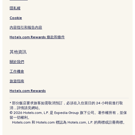
大稻埕碼頭附近的飯店
隱私權
永福橋附近的飯店
Cookie
台北市立動物園附近的飯店
內容指引和報告內容
捷運信義安和站附近的飯店
Hotels.com Rewards 條款和條件
林本源園邸附近的飯店
捷運中原站附近的飯店
其他資訊
長榮海事博物館附近的飯店
關於我們
大同區飯店
工作機會
捷運台北小巨蛋站附近的飯店
旅遊指南
捷運中山國小站附近的飯店
Hotels.com Rewards
捷運橋和站附近的飯店
* 部分飯店要求旅客如需取消預訂，必須在入住當日的 24 小時前進行取
捷運三重站附近的飯店
消，詳情請見網站。
© 2026 Hotels.com, L.P. 是 Expedia Group 旗下公司。著作權所有，並保
台北車站附近的飯店
留一切權利。
Hotels.com 和 Hotels.com 標誌為 Hotels.com, L.P. 的商標或註冊商標。
青山寺附近的飯店
公館水岸廣場附近的飯店