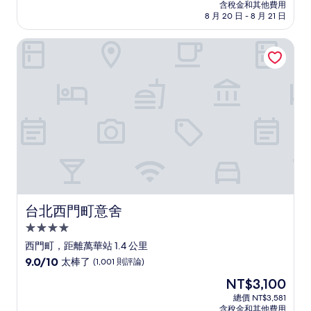
價
含稅金和其他費用
10
格
8 月 20 日 - 8 月 21 日
分，
為
有
NT$1,646
台北西門町意舍
夠
讚，
(196
則
評
論)
台北西門町意舍
台北西門町意舍
4.0
星
西門町，距離萬華站 1.4 公里
級
9.0
9.0/10
太棒了
(1,001 則評論)
住
分，
現
NT$3,100
滿
宿
在
分
總價 NT$3,581
價
含稅金和其他費用
10