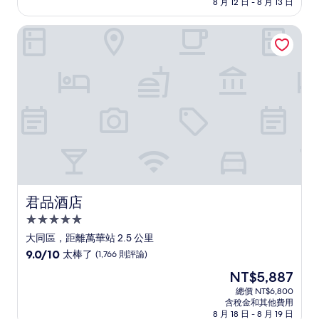
格
8 月 12 日 - 8 月 13 日
分，
為
非
NT$909
君品酒店
常
好，
(380
則
評
論)
君品酒店
君品酒店
5.0
星
大同區，距離萬華站 2.5 公里
級
9.0
9.0/10
太棒了
(1,766 則評論)
住
分，
現
NT$5,887
滿
宿
在
分
總價 NT$6,800
價
含稅金和其他費用
10
格
8 月 18 日 - 8 月 19 日
分，