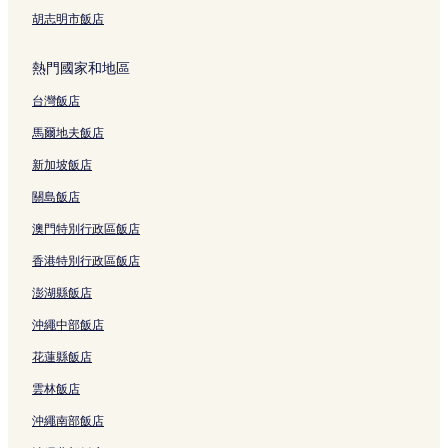
介壽公園附近的飯店
胡志明市飯店
捷運板橋站/板橋車站附近的飯店
熱門國家和地區
捷運台北車站附近的飯店
台灣飯店
永和區飯店
捷運幸福站附近的飯店
馬爾地夫飯店
新莊國民運動中心附近的飯店
新加坡飯店
國家戲劇院附近的飯店
關島飯店
迪化街附近的飯店
澳門特別行政區飯店
西門町飯店
香港特別行政區飯店
捷運忠孝復興站附近的飯店
澎湖縣飯店
環球商場附近的飯店
沖繩中部飯店
國立臺灣大學醫學院附設醫院附近的飯店
花蓮縣飯店
捷運南港展覽館站附近的飯店
雲林飯店
捷運大橋頭站附近的飯店
沖繩南部飯店
台北 228 紀念公園附近的飯店