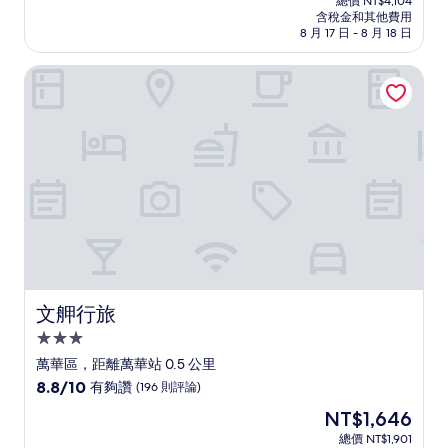
分
總價 NT$4,104
價
含稅金和其他費用
10
格
8 月 17 日 - 8 月 18 日
分，
為
好
NT$3,553
文舺行旅
極
了，
(15
則
評
論)
文舺行旅
文舺行旅
3.0
星
萬華區，距離萬華站 0.5 公里
級
8.8
8.8/10
有夠讚
(196 則評論)
住
分，
現
NT$1,646
滿
宿
在
分
總價 NT$1,901