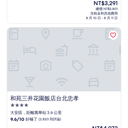
現
NT$3,291
滿
宿
在
分
總價 NT$3,801
價
含稅金和其他費用
10
格
8 月 10 日 - 8 月 11 日
分，
為
好
NT$3,291
和苑三井花園飯店台北忠孝
極
了，
(1,001
則
評
論)
和苑三井花園飯店台北忠孝
和苑三井花園飯店台北忠孝
4.0
星
大安區，距離萬華站 3.6 公里
級
9.6
9.6/10
好極了
(2,820 則評論)
住
分，
現