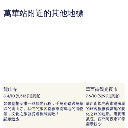
級
搜
住
尋
萬華站附近的其他地標
宿
到
的
價
格。
價
格
和
供
應
情
況
可
能
會
有
龍山寺
華西街觀光夜市
所
8.4/10 (5,513 則評論)
7.6/10 (529 則評論)
變
動，
如果您想安排一些觀光行程，千萬別錯過萬華
華西街觀光夜市是萬華
可
區的龍山寺。我們的旅客都很推薦當地的博物
的旅客很推薦當地的博
能
館，文化之旅就從這裡展開吧！
化之旅的起點。逛街逛
受
顯示較少
戲院、西門町夜市和南
到
顯示較少
其