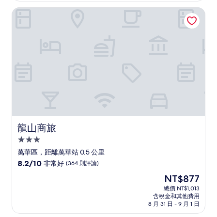
非
NT$1,193
龍山商旅
常
好，
(1,000
則
評
論)
龍山商旅
龍山商旅
3.0
星
萬華區，距離萬華站 0.5 公里
級
8.2
8.2/10
非常好
(364 則評論)
住
分，
現
NT$877
滿
宿
在
分
總價 NT$1,013
價
含稅金和其他費用
10
格
8 月 31 日 - 9 月 1 日
分，
為
非