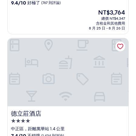
級
9.4
9.4/10
好極了
(767 則評論)
住
分，
現
NT$3,764
滿
宿
在
分
總價 NT$4,347
價
含稅金和其他費用
10
格
8 月 25 日 - 8 月 26 日
分，
為
好
NT$3,764
德立莊酒店
極
了，
(767
則
評
論)
德立莊酒店
德立莊酒店
4.0
星
中正區，距離萬華站 1.4 公里
級
7.4
7.4/10
不錯哦
(1,434 則評論)