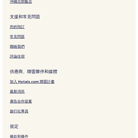
沖繩北部飯店
捷運頂溪站附近的飯店
國立台灣民主紀念館附近的飯店
支援和常見問題
台北植物園附近的飯店
您的預訂
總統府附近的飯店
常見問題
公館飯店
聯絡我們
國立政治大學附近的飯店
評論住宿
三重區飯店
捷運西門站附近的飯店
供應商、聯盟夥伴和媒體
萬華區飯店
加入 Hotels.com 聯盟計畫
台北飯店
最新消息
建國花市暨玉市附近的飯店
廣告合作提案
蘆洲區飯店
旅行社專員
龍山寺附近的飯店
新北市飯店
規定
新店區飯店
條款和條件