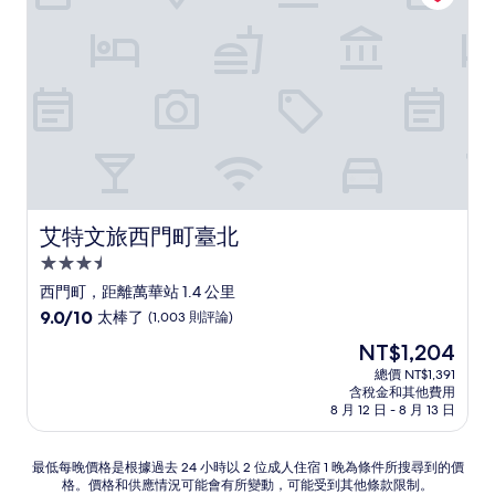
(1,001
則
評
論)
艾特文旅西門町臺北
艾特文旅西門町臺北
3.5
星
西門町，距離萬華站 1.4 公里
級
9.0
9.0/10
太棒了
(1,003 則評論)
住
分，
現
NT$1,204
滿
宿
在
分
總價 NT$1,391
價
含稅金和其他費用
10
格
8 月 12 日 - 8 月 13 日
分，
為
太
NT$1,204
棒
最
最低每晚價格是根據過去 24 小時以 2 位成人住宿 1 晚為條件所搜尋到的價
了，
格。價格和供應情況可能會有所變動，可能受到其他條款限制。
低
(1,003