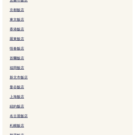
宜蘭市飯店
首爾的性別友善飯店
京都飯店
首爾的設有廚房的飯店
東京飯店
首爾的賭場飯店
香港飯店
首爾的奢華飯店
羅東飯店
首爾的商務飯店
恆春飯店
首爾的精品飯店
首爾飯店
首爾的滑雪飯店
福岡飯店
首爾的方便購物的飯店
新北市飯店
首爾的寵物友善飯店
曼谷飯店
首爾的設有健身中心的飯店
上海飯店
首爾的設有停車場的飯店
紐約飯店
首爾的親子飯店
名古屋飯店
首爾的高爾夫飯店
首爾的提供免費早餐的飯店
札幌飯店