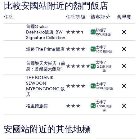
根
比較安國站附近的熱門飯店
據
過
住宿
住宿等級
旅客評分
含早餐
去
24
首爾Orakai
小
好極了
Daehakro飯店, BW
3.5
9.4
時
755 則評論
Signature Collection
星
以
級
2
太棒了
住
鐘路 The Prima 飯店
4.0
9.2
位
1,015 則評論
宿
星
成
級
太棒了
人
首爾樂天大飯店（前
住
5.0
9.2
2,235 則評
住
身：首爾樂天飯店）
論
宿
星
宿
級
THE BOTANIK
1
住
SEWOON
太棒了
晚
4.0
9.2
宿
MYEONGDONG 飯
1,839 則評論
為
星
店
條
級
件
太棒了
住
格里德旅館
3.0
9.2
1,008 則評
所
宿
論
星
搜
級
尋
住
到
安國站附近的其他地標
宿
的
價