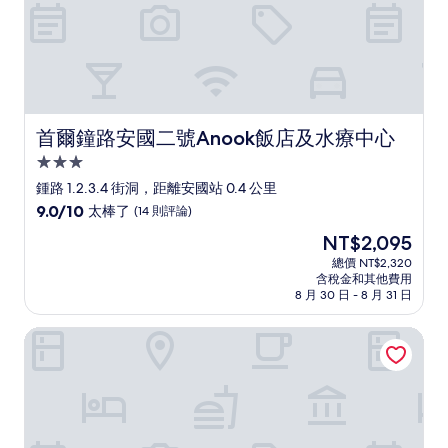
首爾鐘路安國二號Anook飯店及水療中心
首爾鐘路安國二號Anook飯店及水療中心
3.0
星
鍾路 1.2.3.4 街洞，距離安國站 0.4 公里
級
9.0
9.0/10
太棒了
(14 則評論)
住
分，
現
NT$2,095
滿
宿
在
分
總價 NT$2,320
價
含稅金和其他費用
10
格
8 月 30 日 - 8 月 31 日
分，
為
太
NT$2,095
首爾仁寺洞 Moxy 酒店
棒
了，
(14
則
評
論)