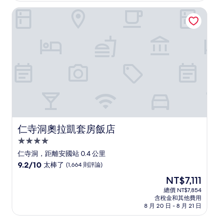
太
NT$5,059
仁寺洞奧拉凱套房飯店
棒
了，
(2,052
則
評
論)
仁寺洞奧拉凱套房飯店
仁寺洞奧拉凱套房飯店
4.0
星
仁寺洞，距離安國站 0.4 公里
級
9.2
9.2/10
太棒了
(1,664 則評論)
住
分，
現
NT$7,111
滿
宿
在
分
總價 NT$7,854
價
含稅金和其他費用
10
格
8 月 20 日 - 8 月 21 日
分，
為
太