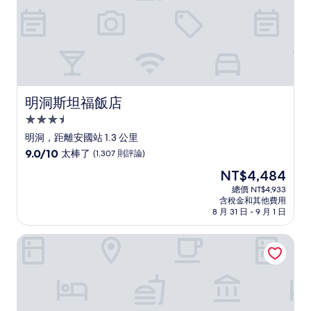
明洞斯坦福飯店
明洞斯坦福飯店
3.5
星
明洞，距離安國站 1.3 公里
級
9.0
9.0/10
太棒了
(1,307 則評論)
住
分，
現
NT$4,484
滿
宿
在
分
總價 NT$4,933
價
含稅金和其他費用
10
格
8 月 31 日 - 9 月 1 日
分，
為
太
NT$4,484
首爾鐘路安國二號Anook飯店及水療中心
棒
了，
(1,307
則
評
論)