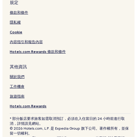
鍾路 1.2.3.4 街洞的青年旅館
規定
鍾路 1.2.3.4 街洞的飯店式公寓
條款和條件
忠武路的青年旅館
隱私權
忠武路的旅館
Cookie
新村洞的青年旅館
內容指引和報告內容
三清洞的旅館
Hotels.com Rewards 條款和條件
正讀圖書館附近的飯店
沙維納博物館附近的飯店
其他資訊
鐘閣站附近的飯店
關於我們
愛來魔相 4D 藝術館附近的飯店
工作機會
塔洞公園附近的飯店
旅遊指南
非洲美術館附近的飯店
Hotels.com Rewards
耕仁美術館附近的飯店
* 部分飯店要求旅客如需取消預訂，必須在入住當日的 24 小時前進行取
首爾市政廳附近的飯店
消，詳情請見網站。
© 2026 Hotels.com, L.P. 是 Expedia Group 旗下公司。著作權所有，並保
安國洞飯店
留一切權利。