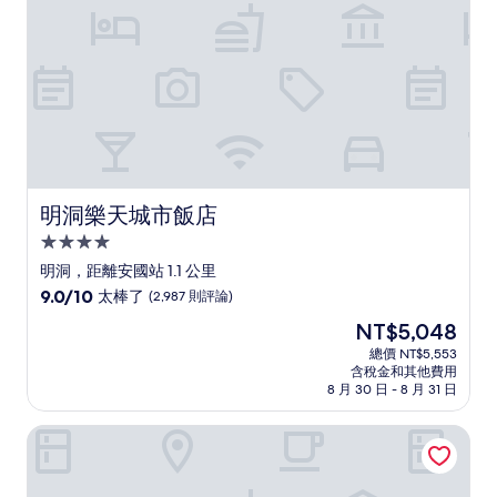
則
評
論)
明洞樂天城市飯店
明洞樂天城市飯店
4.0
星
明洞，距離安國站 1.1 公里
級
9.0
9.0/10
太棒了
(2,987 則評論)
住
分，
現
NT$5,048
滿
宿
在
分
總價 NT$5,553
價
含稅金和其他費用
10
格
8 月 30 日 - 8 月 31 日
分，
為
太
NT$5,048
鐘路MJ飯店
棒
了，
(2,987
則