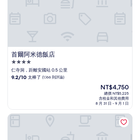
評
論)
首爾阿米德飯店
首爾阿米德飯店
4.0
星
仁寺洞，距離安國站 0.5 公里
級
9.2
9.2/10
太棒了
(1,166 則評論)
住
分，
現
NT$4,750
滿
宿
在
分
總價 NT$5,225
價
含稅金和其他費用
10
格
8 月 31 日 - 9 月 1 日
分，
為
太
NT$4,750
首爾仁寺洞宜必思大使飯店（2025年新裝修）
棒
了，
(1,166
則
評