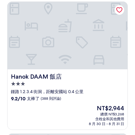
NT$7,111
Hanok DAAM 飯店
棒
了，
(1,664
則
評
論)
Hanok DAAM 飯店
Hanok DAAM 飯店
3.0
星
鍾路 1.2.3.4 街洞，距離安國站 0.4 公里
級
9.2
9.2/10
太棒了
(388 則評論)
住
分，
現
NT$2,944
滿
宿
在
分
總價 NT$3,268
價
含稅金和其他費用
10
格
8 月 30 日 - 8 月 31 日
分，
為
太
NT$2,944