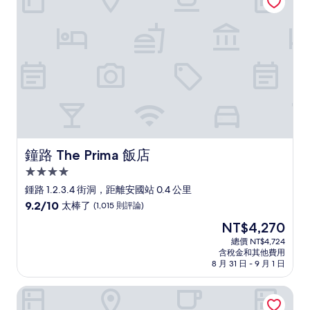
了，
(2,235
則
評
論)
鐘路 The Prima 飯店
鐘路 The Prima 飯店
4.0
星
鍾路 1.2.3.4 街洞，距離安國站 0.4 公里
級
9.2
9.2/10
太棒了
(1,015 則評論)
住
分，
現
NT$4,270
滿
宿
在
分
總價 NT$4,724
價
含稅金和其他費用
10
格
8 月 31 日 - 9 月 1 日
分，
為
太
NT$4,270
光化門新羅舒泰飯店 (明洞)
棒
了，