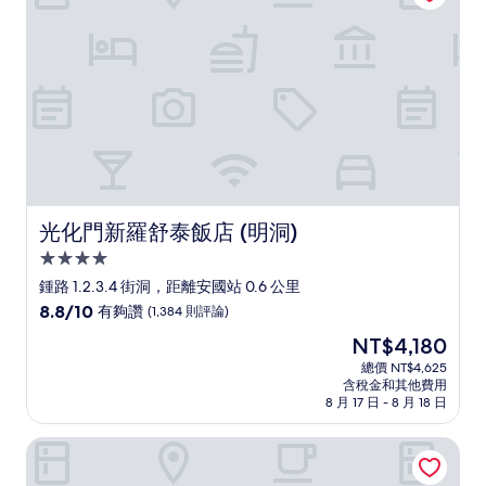
(1,015
則
評
論)
光化門新羅舒泰飯店 (明洞)
光化門新羅舒泰飯店 (明洞)
4.0
星
鍾路 1.2.3.4 街洞，距離安國站 0.6 公里
級
8.8
8.8/10
有夠讚
(1,384 則評論)
住
分，
現
NT$4,180
滿
宿
在
分
總價 NT$4,625
價
含稅金和其他費用
10
格
8 月 17 日 - 8 月 18 日
分，
為
有
NT$4,180
首爾索拉里亞西鐵飯店 明洞
夠
讚，
(1,384