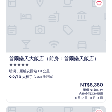
了，
(63
則
評
論)
首爾樂天大飯店（前身：首爾樂天飯店）
首爾樂天大飯店（前身：首爾樂天飯店）
5.0
星
明洞，距離安國站 1.3 公里
級
9.2
9.2/10
太棒了
(2,235 則評論)
住
分，
現
NT$8,380
滿
宿
在
分
總價 NT$10,139
價
含稅金和其他費用
10
格
8 月 17 日 - 8 月 18 日
分，
為
太
NT$8,380
鐘路 The Prima 飯店
棒