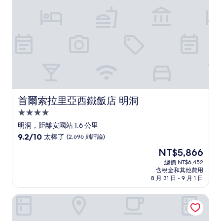
則
評
論)
首爾索拉里亞西鐵飯店 明洞
首爾索拉里亞西鐵飯店 明洞
4.0
星
明洞，距離安國站 1.6 公里
級
9.2
9.2/10
太棒了
(2,696 則評論)
住
分，
現
NT$5,866
滿
宿
在
分
總價 NT$6,452
價
含稅金和其他費用
10
格
8 月 31 日 - 9 月 1 日
分，
為
太
NT$5,866
明洞樂天城市飯店
棒
了，
(2,696