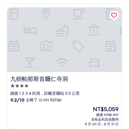
為
太
NT$4,801
九樹帕那斯首爾仁寺洞
棒
了，
(1,839
則
評
論)
九樹帕那斯首爾仁寺洞
九樹帕那斯首爾仁寺洞
4.0
星
鍾路 1.2.3.4 街洞，距離安國站 0.3 公里
級
9.2
9.2/10
太棒了
(2,052 則評論)
住
分，
現
NT$5,059
滿
宿
在
分
總價 NT$5,597
價
含稅金和其他費用
10
格
8 月 30 日 - 8 月 31 日
分，
為