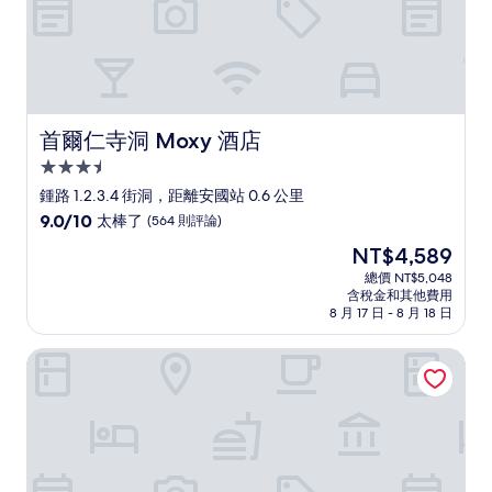
首爾仁寺洞 Moxy 酒店
首爾仁寺洞 Moxy 酒店
3.5
星
鍾路 1.2.3.4 街洞，距離安國站 0.6 公里
級
9.0
9.0/10
太棒了
(564 則評論)
住
分，
現
NT$4,589
滿
宿
在
分
總價 NT$5,048
價
含稅金和其他費用
10
格
8 月 17 日 - 8 月 18 日
分，
為
太
NT$4,589
首爾明洞皇冠公園飯店
棒
了，
(564
則
評
論)