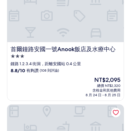
論)
首爾鐘路安國一號Anook飯店及水療中心
首爾鐘路安國一號Anook飯店及水療中心
3.0
星
鍾路 1.2.3.4 街洞，距離安國站 0.4 公里
級
8.8
8.8/10
有夠讚
(108 則評論)
住
分，
現
NT$2,095
滿
宿
在
分
總價 NT$2,320
價
含稅金和其他費用
10
格
8 月 24 日 - 8 月 25 日
分，
為
有
NT$2,095
明洞莊飯店
夠
讚，
(108
則
評