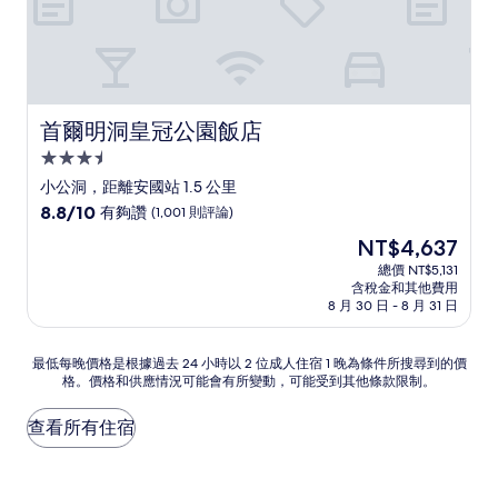
首爾明洞皇冠公園飯店
首爾明洞皇冠公園飯店
3.5
星
小公洞，距離安國站 1.5 公里
級
8.8
8.8/10
有夠讚
(1,001 則評論)
住
分，
現
NT$4,637
滿
宿
在
分
總價 NT$5,131
價
含稅金和其他費用
10
格
8 月 30 日 - 8 月 31 日
分，
為
有
NT$4,637
夠
最
最低每晚價格是根據過去 24 小時以 2 位成人住宿 1 晚為條件所搜尋到的價
讚，
格。價格和供應情況可能會有所變動，可能受到其他條款限制。
低
(1,001
每
則
晚
查看所有住宿
評
價
論)
格
是