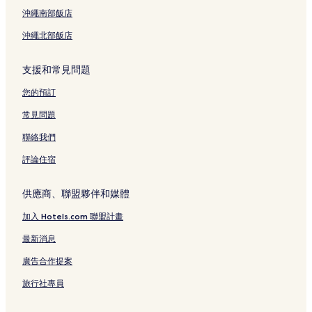
小公洞的方便購物的飯店
沖繩南部飯店
小公洞的奢華飯店
沖繩北部飯店
小公洞的親子飯店
忠武路附近的設有停車場的飯店
支援和常見問題
忠武路附近的方便購物的飯店
您的預訂
忠武路附近的提供免費早餐的飯店
常見問題
忠武路附近的奢華飯店
聯絡我們
忠武路附近的設有廚房的飯店
評論住宿
忠武路附近的平價飯店
首爾的青年旅館
供應商、聯盟夥伴和媒體
首爾的旅館
加入 Hotels.com 聯盟計畫
首爾的出租公寓
最新消息
首爾的飯店式公寓
廣告合作提案
首爾的汽車旅館
旅行社專員
鍾路 1.2.3.4 街洞的旅館