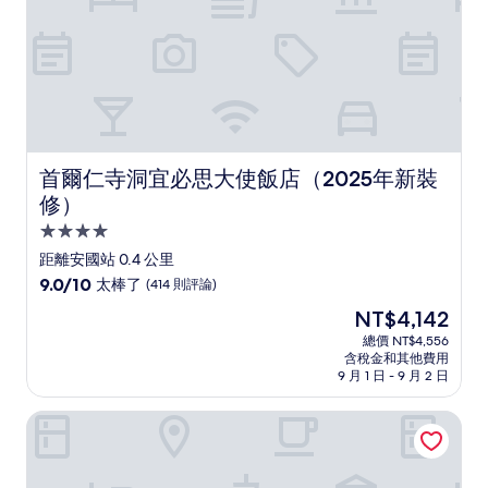
論)
首爾仁寺洞宜必思大使飯店（2025年新裝修）
首爾仁寺洞宜必思大使飯店（2025年新裝
修）
4.0
星
距離安國站 0.4 公里
級
9.0
9.0/10
太棒了
(414 則評論)
住
分，
現
NT$4,142
滿
宿
在
分
總價 NT$4,556
價
含稅金和其他費用
10
格
9 月 1 日 - 9 月 2 日
分，
為
太
NT$4,142
仁寺洞皇冠飯店
棒
了，
(414
則