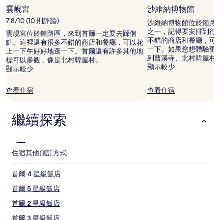
格。
雲峴宮
沙維納博物館
價
7.8/10 (10 則評論)
格
沙維納博物館位於鍾路
和
之一，記得要安排到行
雲峴宮位於鍾路區，來到首爾一定要去踩個
供
不錯的商店和餐廳，可
點。這裡還有很多不錯的商店和餐廳，可以花
應
一下。如果您想體驗更
上一下午好好地逛一下。首爾還有許多其他地
情
到曹溪寺、北村韓屋村
標可以參觀，像是北村韓屋村。
況
顯示較少
顯示較少
可
能
查看住宿
查看住宿
會
有
所
繼續探索
變
動，
可
能
住宿
其他預訂方式
受
到
其
首爾 4 星級飯店
他
首爾 5 星級飯店
條
款
首爾 2 星級飯店
限
制。
首爾 3 星級飯店