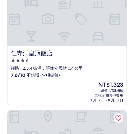
評
論)
仁寺洞皇冠飯店
仁寺洞皇冠飯店
3.5
星
鍾路 1.2.3.4 街洞，距離安國站 0.4 公里
級
7.6
7.6/10
不錯哦
(621 則評論)
住
分，
現
NT$1,323
滿
宿
在
分
總價 NT$1,456
價
含稅金和其他費用
10
格
8 月 17 日 - 8 月 18 日
分，
為
不
NT$1,323
首爾鐘路安國一號Anook飯店及水療中心
錯
哦，
(621
則
評