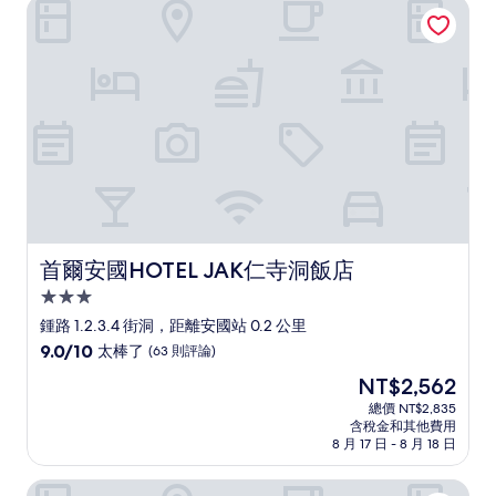
首爾安國HOTEL JAK仁寺洞飯店
棒
了，
(388
則
評
論)
首爾安國HOTEL JAK仁寺洞飯店
首爾安國HOTEL JAK仁寺洞飯店
3.0
星
鍾路 1.2.3.4 街洞，距離安國站 0.2 公里
級
9.0
9.0/10
太棒了
(63 則評論)
住
分，
現
NT$2,562
滿
宿
在
分
總價 NT$2,835
價
含稅金和其他費用
10
格
8 月 17 日 - 8 月 18 日
分，
為
太
NT$2,562
首爾樂天大飯店（前身：首爾樂天飯店）
棒