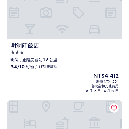
論)
明洞莊飯店
明洞莊飯店
3.0
星
明洞，距離安國站 1.6 公里
級
9.4
9.4/10
好極了
(873 則評論)
住
分，
現
NT$4,412
滿
宿
在
分
總價 NT$4,854
價
含稅金和其他費用
10
格
8 月 18 日 - 8 月 19 日
分，
為
好
NT$4,412
明洞斯坦福飯店
極
了，
(873
則
評
論)