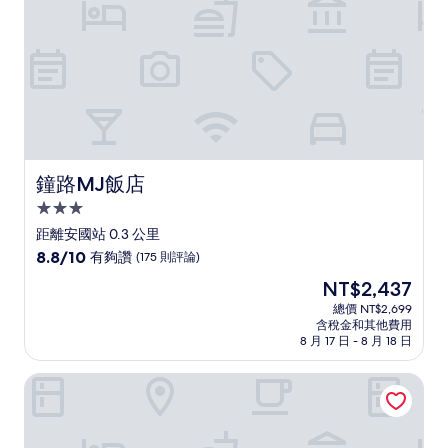
評
論)
鐘路MJ飯店
鐘路MJ飯店
3.0
星
距離安國站 0.3 公里
級
8.8
8.8/10
有夠讚
(175 則評論)
住
分，
現
NT$2,437
滿
宿
在
分
總價 NT$2,699
價
含稅金和其他費用
10
格
8 月 17 日 - 8 月 18 日
分，
為
有
NT$2,437
首爾阿米德飯店
夠
讚，
(175
則