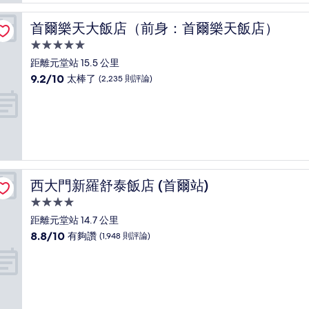
夠
讚，
首爾樂天大飯店（前身：首爾樂天飯店）
首爾樂天大飯店（前身：首爾樂天飯店）
(14
則
5.0
評
星
距離元堂站 15.5 公里
論)
級
9.2
9.2/10
太棒了
(2,235 則評論)
住
分，
滿
宿
分
10
分，
太
棒
了，
西大門新羅舒泰飯店 (首爾站)
西大門新羅舒泰飯店 (首爾站)
(2,235
則
4.0
評
星
距離元堂站 14.7 公里
論)
級
8.8
8.8/10
有夠讚
(1,948 則評論)
住
分，
滿
宿
分
10
分，