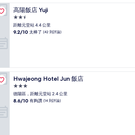
極
了，
高陽飯店 Yuji
高陽飯店 Yuji
(3,702
則
2.5
評
星
距離元堂站 4.4 公里
論)
級
9.2
9.2/10
太棒了
(42 則評論)
住
分，
滿
宿
分
10
分，
太
棒
了，
Hwajeong Hotel Jun 飯店
Hwajeong Hotel Jun 飯店
(42
則
3.0
評
星
德陽區，距離元堂站 2.4 公里
論)
級
8.6
8.6/10
有夠讚
(14 則評論)
住
分，
滿
宿
分
10
分，
有