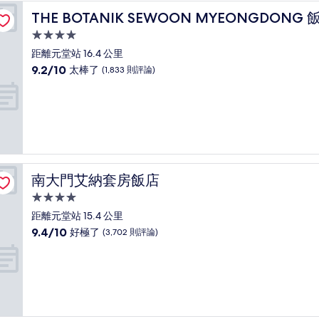
好，
THE BOTANIK SEWOON MYEONGDONG 飯店
THE BOTANIK SEWOON MYEONGDONG 
(64
則
4.0
評
星
距離元堂站 16.4 公里
論)
級
9.2
9.2/10
太棒了
(1,833 則評論)
住
分，
滿
宿
分
10
分，
太
棒
了，
南大門艾納套房飯店
南大門艾納套房飯店
(1,833
則
4.0
評
星
距離元堂站 15.4 公里
論)
級
9.4
9.4/10
好極了
(3,702 則評論)
住
分，
滿
宿
分
10
分，
好