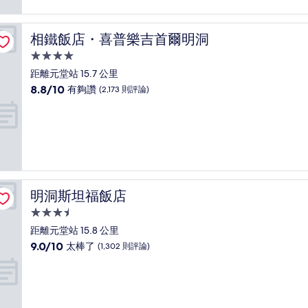
太
棒
了，
相鐵飯店・喜普樂吉首爾明洞
相鐵飯店・喜普樂吉首爾明洞
(1,198
則
4.0
評
星
距離元堂站 15.7 公里
論)
級
8.8
8.8/10
有夠讚
(2,173 則評論)
住
分，
滿
宿
分
10
分，
有
夠
讚，
明洞斯坦福飯店
明洞斯坦福飯店
(2,173
則
3.5
評
星
距離元堂站 15.8 公里
論)
級
9.0
9.0/10
太棒了
(1,302 則評論)
住
分，
滿
宿
分
10
分，