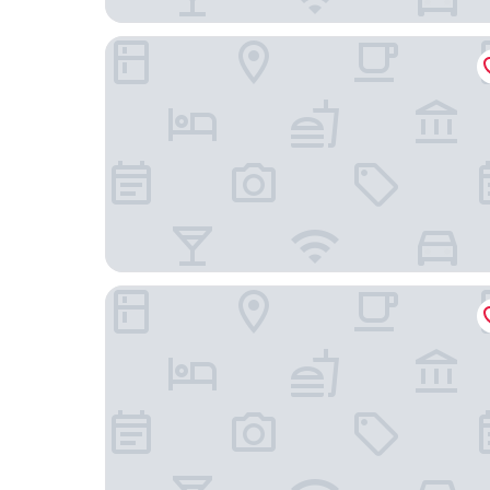
相鐵飯店・喜普樂吉首爾明洞
明洞斯坦福飯店