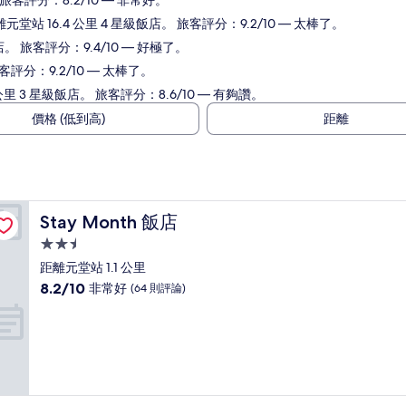
 旅客評分：8.2/10 — 非常好。
元堂站 16.4 公里 4 星級飯店。 旅客評分：9.2/10 — 太棒了。
店。 旅客評分：9.4/10 — 好極了。
客評分：9.2/10 — 太棒了。
里 3 星級飯店。 旅客評分：8.6/10 — 有夠讚。
價格 (低到高)
距離
Stay Month 飯店
Stay Month 飯店
2.5
星
距離元堂站 1.1 公里
級
8.2
8.2/10
非常好
(64 則評論)
住
分，
滿
宿
分
10
分，
非
常