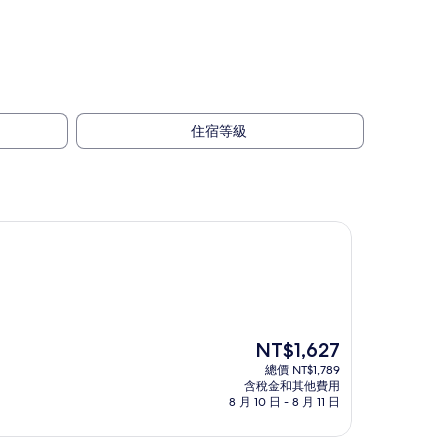
住宿等級
現
NT$1,627
在
總價 NT$1,789
價
含稅金和其他費用
格
8 月 10 日 - 8 月 11 日
為
NT$1,627