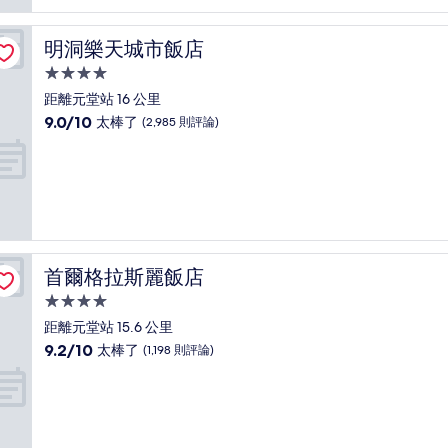
有
夠
讚，
明洞樂天城市飯店
明洞樂天城市飯店
(1,948
則
4.0
評
星
距離元堂站 16 公里
論)
級
9.0
9.0/10
太棒了
(2,985 則評論)
住
分，
滿
宿
分
10
分，
太
棒
了，
首爾格拉斯麗飯店
首爾格拉斯麗飯店
(2,985
則
4.0
評
星
距離元堂站 15.6 公里
論)
級
9.2
9.2/10
太棒了
(1,198 則評論)
住
分，
滿
宿
分
10
分，