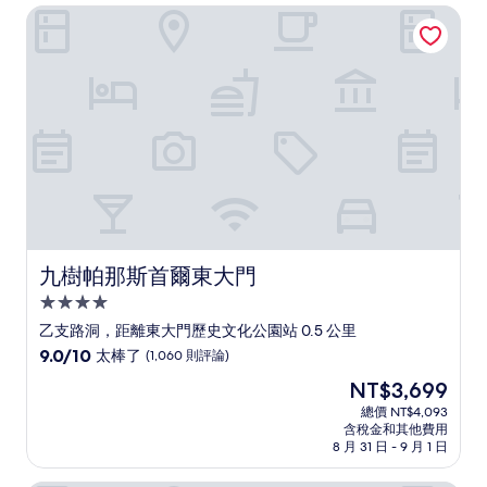
NT$1,913
九樹帕那斯首爾東大門
常
好，
(2,860
則
評
論)
九樹帕那斯首爾東大門
九樹帕那斯首爾東大門
4.0
星
乙支路洞，距離東大門歷史文化公園站 0.5 公里
級
9.0
9.0/10
太棒了
(1,060 則評論)
住
分，
現
NT$3,699
滿
宿
在
分
總價 NT$4,093
價
含稅金和其他費用
10
格
8 月 31 日 - 9 月 1 日
分，
為
太
NT$3,699