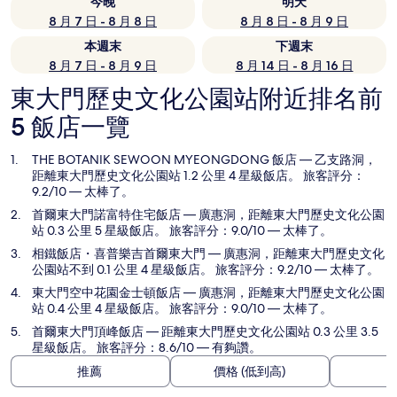
今晚
明天
8 月 7 日 - 8 月 8 日
8 月 8 日 - 8 月 9 日
本週末
下週末
8 月 7 日 - 8 月 9 日
8 月 14 日 - 8 月 16 日
東大門歷史文化公園站附近排名前
5 飯店一覽
THE BOTANIK SEWOON MYEONGDONG 飯店
— 乙支路洞，
距離東大門歷史文化公園站 1.2 公里 4 星級飯店。 旅客評分：
9.2/10 — 太棒了。
首爾東大門諾富特住宅飯店
— 廣惠洞，距離東大門歷史文化公園
站 0.3 公里 5 星級飯店。 旅客評分：9.0/10 — 太棒了。
相鐵飯店・喜普樂吉首爾東大門
— 廣惠洞，距離東大門歷史文化
公園站不到 0.1 公里 4 星級飯店。 旅客評分：9.2/10 — 太棒了。
東大門空中花園金士頓飯店
— 廣惠洞，距離東大門歷史文化公園
站 0.4 公里 4 星級飯店。 旅客評分：9.0/10 — 太棒了。
首爾東大門頂峰飯店
— 距離東大門歷史文化公園站 0.3 公里 3.5
星級飯店。 旅客評分：8.6/10 — 有夠讚。
推薦
價格 (低到高)