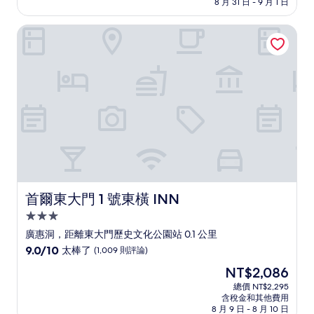
格
8 月 31 日 - 9 月 1 日
分，
為
有
NT$3,035
首爾東大門 1 號東橫 INN
夠
讚，
(1,003
則
評
論)
首爾東大門 1 號東橫 INN
首爾東大門 1 號東橫 INN
3.0
星
廣惠洞，距離東大門歷史文化公園站 0.1 公里
級
9.0
9.0/10
太棒了
(1,009 則評論)
住
分，
現
NT$2,086
滿
宿
在
分
總價 NT$2,295
價
含稅金和其他費用
10
格
8 月 9 日 - 8 月 10 日
分，