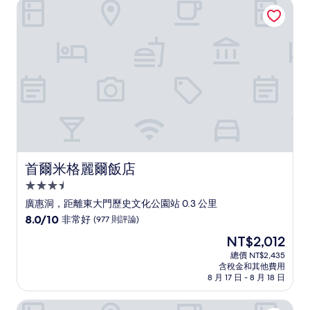
首爾米格麗爾飯店
棒
了，
(1,060
則
評
論)
首爾米格麗爾飯店
首爾米格麗爾飯店
3.5
星
廣惠洞，距離東大門歷史文化公園站 0.3 公里
級
8.0
8.0/10
非常好
(977 則評論)
住
分，
現
NT$2,012
滿
宿
在
分
總價 NT$2,435
價
含稅金和其他費用
10
格
8 月 17 日 - 8 月 18 日
分，
為
非
NT$2,012
迎賓飯店
常