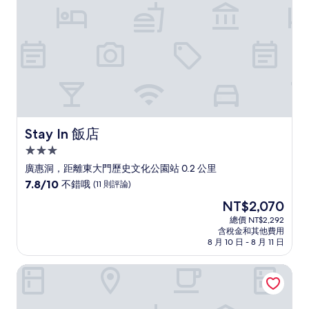
則
評
論)
Stay In 飯店
Stay In 飯店
3.0
星
廣惠洞，距離東大門歷史文化公園站 0.2 公里
級
7.8
7.8/10
不錯哦
(11 則評論)
住
分，
現
NT$2,070
滿
宿
在
分
總價 NT$2,292
價
含稅金和其他費用
10
格
8 月 10 日 - 8 月 11 日
分，
為
不
NT$2,070
東大門設計師飯店
錯
哦，
(11
則