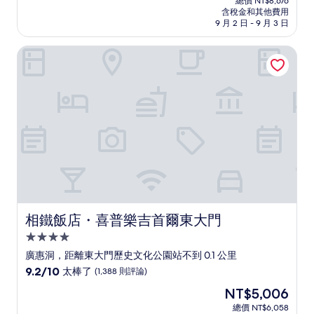
分
總價 NT$8,676
價
含稅金和其他費用
10
格
9 月 2 日 - 9 月 3 日
分，
為
太
NT$7,887
相鐵飯店・喜普樂吉首爾東大門
棒
了，
(1,327
則
評
論)
相鐵飯店・喜普樂吉首爾東大門
相鐵飯店・喜普樂吉首爾東大門
4.0
星
廣惠洞，距離東大門歷史文化公園站不到 0.1 公里
級
9.2
9.2/10
太棒了
(1,388 則評論)
住
分，
現
NT$5,006
滿
宿
在
分
總價 NT$6,058