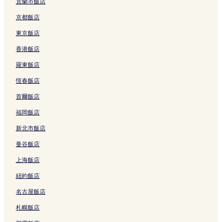
首爾的提供免費早餐的飯店
宜蘭市飯店
首爾的性別友善飯店
京都飯店
首爾的高爾夫飯店
東京飯店
首爾的設有健身中心的飯店
香港飯店
首爾的寵物友善飯店
羅東飯店
首爾的親子飯店
恆春飯店
首爾的設有廚房的飯店
首爾飯店
首爾的奢華飯店
福岡飯店
首爾的精品飯店
新北市飯店
首爾的設有游泳池的飯店
曼谷飯店
首爾的賭場飯店
上海飯店
首爾的方便購物的飯店
紐約飯店
班山市場附近的親子飯店
名古屋飯店
大學路的方便購物的飯店
清溪川附近的方便購物的飯店
札幌飯店