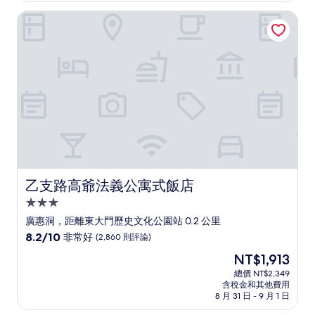
有
NT$2,292
乙支路高爺法義公寓式飯店
夠
讚，
(1,302
則
評
論)
乙支路高爺法義公寓式飯店
乙支路高爺法義公寓式飯店
3.0
星
廣惠洞，距離東大門歷史文化公園站 0.2 公里
級
8.2
8.2/10
非常好
(2,860 則評論)
住
分，
現
NT$1,913
滿
宿
在
分
總價 NT$2,349
價
含稅金和其他費用
10
格
8 月 31 日 - 9 月 1 日
分，
為
非