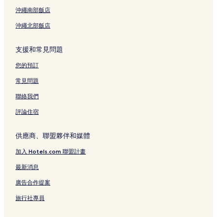
小公洞的方便購物的飯店
沖繩南部飯店
忠武路附近的提供免費早餐的飯店
沖繩北部飯店
忠武路附近的設有廚房的飯店
忠武路附近的方便購物的飯店
支援和常見問題
忠武路附近的奢華飯店
您的預訂
忠武路附近的設有停車場的飯店
常見問題
忠武路附近的平價飯店
聯絡我們
首爾 4 星級飯店
評論住宿
首爾 5 星級飯店
首爾 3 星級飯店
供應商、聯盟夥伴和媒體
首爾 2 星級飯店
加入 Hotels.com 聯盟計畫
忠武路 2 星級飯店
最新消息
忠武路 4 星級飯店
廣告合作提案
忠武路 3 星級飯店
旅行社專員
小公洞 4 星級飯店