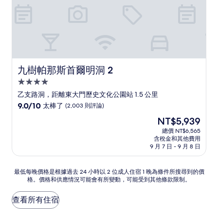
九樹帕那斯首爾明洞 2
九樹帕那斯首爾明洞 2
4.0
星
乙支路洞，距離東大門歷史文化公園站 1.5 公里
級
9.0
9.0/10
太棒了
(2,003 則評論)
住
分，
現
NT$5,939
滿
宿
在
分
總價 NT$6,565
價
含稅金和其他費用
10
格
9 月 7 日 - 9 月 8 日
分，
為
太
NT$5,939
棒
最
最低每晚價格是根據過去 24 小時以 2 位成人住宿 1 晚為條件所搜尋到的價
了，
格。價格和供應情況可能會有所變動，可能受到其他條款限制。
低
(2,003
每
則
晚
查看所有住宿
評
價
論)
格