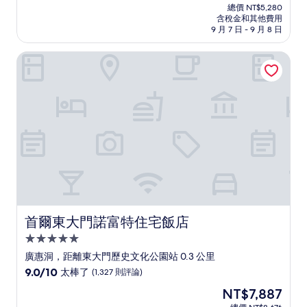
在
分
總價 NT$5,280
價
含稅金和其他費用
10
格
9 月 7 日 - 9 月 8 日
分，
為
太
NT$4,779
首爾東大門諾富特住宅飯店
棒
了，
(1,832
則
評
論)
首爾東大門諾富特住宅飯店
首爾東大門諾富特住宅飯店
5.0
星
廣惠洞，距離東大門歷史文化公園站 0.3 公里
級
9.0
9.0/10
太棒了
(1,327 則評論)
住
分，
現
NT$7,887
滿
宿
在