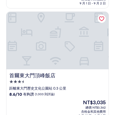
格
9 月 1 日 - 9 月 2 日
分，
為
太
NT$4,175
首爾東大門頂峰飯店
棒
了，
(1,319
則
評
論)
首爾東大門頂峰飯店
首爾東大門頂峰飯店
3.5
星
距離東大門歷史文化公園站 0.3 公里
級
8.6
8.6/10
有夠讚
(1,003 則評論)
住
分，
現
NT$3,035
滿
宿
在
分
總價 NT$3,362
價
含稅金和其他費用
10