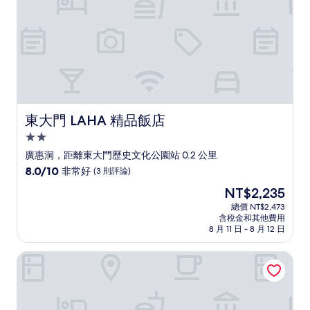
評
論)
東大門 LAHA 精品飯店
東大門 LAHA 精品飯店
2.0
星
廣惠洞，距離東大門歷史文化公園站 0.2 公里
級
8.0
8.0/10
非常好
(3 則評論)
住
分，
現
NT$2,235
滿
宿
在
分
總價 NT$2,473
價
含稅金和其他費用
10
格
8 月 11 日 - 8 月 12 日
分，
為
非
NT$2,235
首爾東大門彩鴻飯店
常
好，
(3
則
評