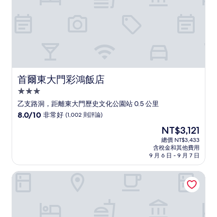
論)
首爾東大門彩鴻飯店
首爾東大門彩鴻飯店
3.0
星
乙支路洞，距離東大門歷史文化公園站 0.5 公里
級
8.0
8.0/10
非常好
(1,002 則評論)
住
分，
現
NT$3,121
滿
宿
在
分
總價 NT$3,433
價
含稅金和其他費用
10
格
9 月 6 日 - 9 月 7 日
分，
為
非
NT$3,121
Hotel Chloe
常
好，
(1,002
則
評