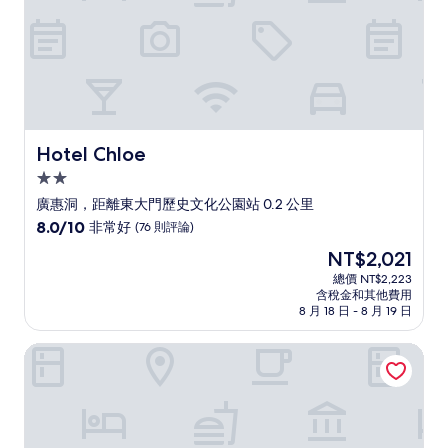
論)
Hotel Chloe
Hotel Chloe
2.0
星
廣惠洞，距離東大門歷史文化公園站 0.2 公里
級
8.0
8.0/10
非常好
(76 則評論)
住
分，
現
NT$2,021
滿
宿
在
分
總價 NT$2,223
價
含稅金和其他費用
10
格
8 月 18 日 - 8 月 19 日
分，
為
非
NT$2,021
九樹帕那斯首爾明洞 2
常
好，
(76
則
評
論)