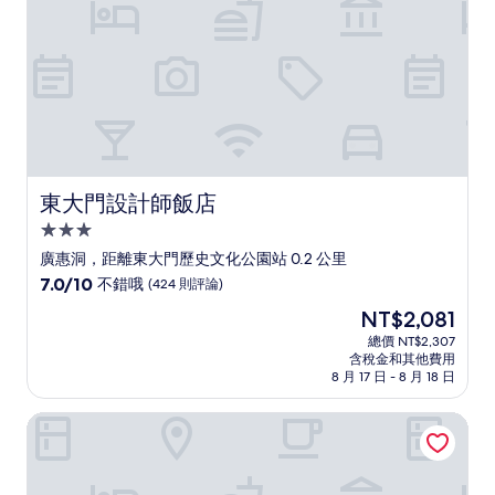
評
論)
東大門設計師飯店
東大門設計師飯店
3.0
星
廣惠洞，距離東大門歷史文化公園站 0.2 公里
級
7.0
7.0/10
不錯哦
(424 則評論)
住
分，
現
NT$2,081
滿
宿
在
分
總價 NT$2,307
價
含稅金和其他費用
10
格
8 月 17 日 - 8 月 18 日
分，
為
不
NT$2,081
東大門 LAHA 精品飯店
錯
哦，
(424
則