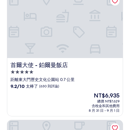
好，
(1,001
則
評
論)
首爾大使 - 鉑爾曼飯店
首爾大使 - 鉑爾曼飯店
5.0
星
距離東大門歷史文化公園站 0.7 公里
級
9.2
9.2/10
太棒了
(630 則評論)
住
分，
現
NT$6,935
滿
宿
在
分
總價 NT$7,629
價
含稅金和其他費用
10
格
8 月 31 日 - 9 月 1 日
分，
為
太
NT$6,935
Yul 飯店
棒
了，