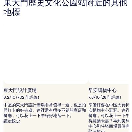
東大門歷史文化公園站附近的其他
宿
價
地標
格。
價
格
和
供
應
情
況
可
能
會
有
所
變
動，
可
東大門設計廣場
早安購物中心
能
8.2/10 (702 則評論)
7.8/10 (28 則評論)
受
中區的東大門設計廣場非常值得一遊，也是拍
準備好要在中區大買特
到
照打卡的好去處。這裡還有很多不錯的商店和
安購物中心逛逛。這裡
其
餐廳，可以花上一下午好好地逛一下。
餐廳，可以花上一下午
他
顯示較少
得意猶未盡？再到美利
條
中心和斗塔商場買個痛
款
顯示較少
限