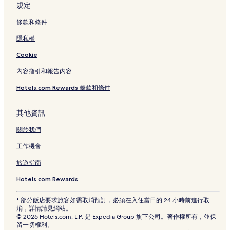
鍾路 5.6 街洞 3 星級飯店
規定
鍾路 5.6 街洞 2 星級飯店
條款和條件
鍾路 1.2.3.4 街洞 2 星級飯店
隱私權
鍾路 1.2.3.4 街洞 4 星級飯店
Cookie
鍾路 1.2.3.4 街洞 3 星級飯店
內容指引和報告內容
梨泰院街 5 星級飯店
Hotels.com Rewards 條款和條件
東大門城郭公園附近的飯店
新堂一洞飯店
其他資訊
乙支路四街站附近的飯店
關於我們
斗塔商場附近的飯店
工作機會
新堂洞飯店
旅遊指南
中區飯店
Hotels.com Rewards
鐘路五街站附近的飯店
* 部分飯店要求旅客如需取消預訂，必須在入住當日的 24 小時前進行取
昌信1洞飯店
消，詳情請見網站。
© 2026 Hotels.com, L.P. 是 Expedia Group 旗下公司。著作權所有，並保
東大門市場附近的飯店
留一切權利。