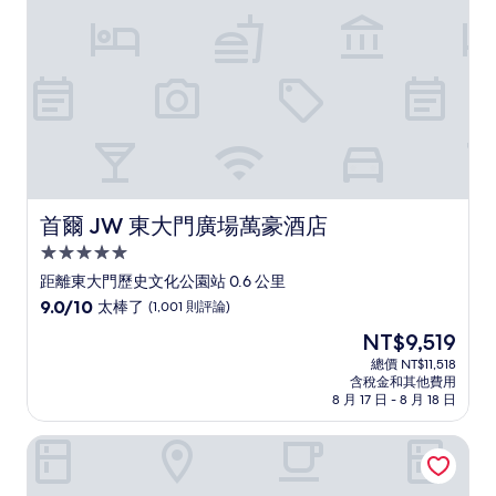
則
評
論)
首爾 JW 東大門廣場萬豪酒店
首爾 JW 東大門廣場萬豪酒店
5.0
星
距離東大門歷史文化公園站 0.6 公里
級
9.0
9.0/10
太棒了
(1,001 則評論)
住
分，
現
NT$9,519
滿
宿
在
分
總價 NT$11,518
價
含稅金和其他費用
10
格
8 月 17 日 - 8 月 18 日
分，
為
太
NT$9,519
Stay In 飯店
棒
了，
(1,001