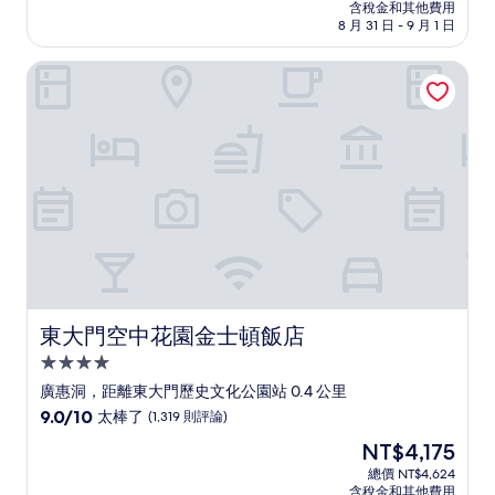
價
含稅金和其他費用
10
格
8 月 31 日 - 9 月 1 日
分，
為
太
NT$5,006
東大門空中花園金士頓飯店
棒
了，
(1,388
則
評
論)
東大門空中花園金士頓飯店
東大門空中花園金士頓飯店
4.0
星
廣惠洞，距離東大門歷史文化公園站 0.4 公里
級
9.0
9.0/10
太棒了
(1,319 則評論)
住
分，
現
NT$4,175
滿
宿
在
分
總價 NT$4,624
價
含稅金和其他費用
10