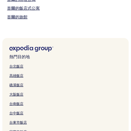
首爾的飯店式公寓
首爾的旅館
鍾路 1.2.3.4 街洞的青年旅館
鍾路 1.2.3.4 街洞的旅館
鍾路 1.2.3.4 街洞的飯店式公寓
忠武路的旅館
熱門目的地
忠武路的青年旅館
台北飯店
崇仁 2 洞的商務飯店
高雄飯店
三清洞的方便購物的飯店
礁溪飯店
首爾的商務飯店
大阪飯店
首爾的滑雪飯店
台南飯店
首爾的設有停車場的飯店
首爾的Spa 飯店
台中飯店
首爾的平價飯店
台東市飯店