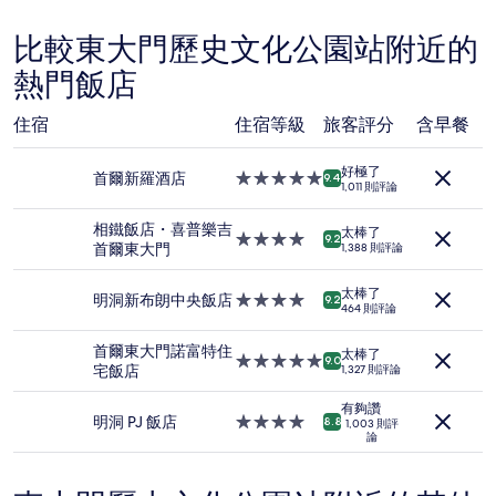
是
根
比較東大門歷史文化公園站附近的
據
熱門飯店
過
去
24
住宿
住宿等級
旅客評分
含早餐
小
時
好極了
以
首爾新羅酒店
5.0
9.4
1,011 則評論
2
星
位
級
相鐵飯店・喜普樂吉
成
太棒了
住
4.0
9.2
首爾東大門
1,388 則評論
人
宿
星
住
級
宿
太棒了
住
明洞新布朗中央飯店
4.0
9.2
464 則評論
1
宿
星
晚
級
首爾東大門諾富特住
為
太棒了
住
5.0
9.0
宅飯店
1,327 則評論
條
宿
星
件
級
有夠讚
所
住
明洞 PJ 飯店
4.0
8.8
1,003 則評
搜
論
宿
星
尋
級
到
住
的