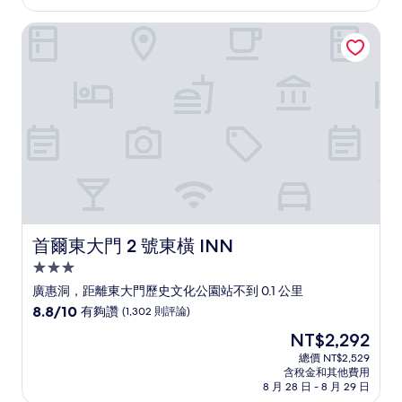
為
太
NT$2,086
首爾東大門 2 號東橫 INN
棒
了，
(1,009
則
評
論)
首爾東大門 2 號東橫 INN
首爾東大門 2 號東橫 INN
3.0
星
廣惠洞，距離東大門歷史文化公園站不到 0.1 公里
級
8.8
8.8/10
有夠讚
(1,302 則評論)
住
分，
現
NT$2,292
滿
宿
在
分
總價 NT$2,529
價
含稅金和其他費用
10
格
8 月 28 日 - 8 月 29 日
分，
為