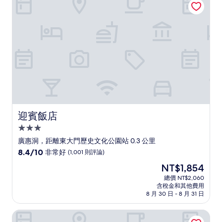
好，
(977
則
評
論)
迎賓飯店
迎賓飯店
3.0
星
廣惠洞，距離東大門歷史文化公園站 0.3 公里
級
8.4
8.4/10
非常好
(1,001 則評論)
住
分，
現
NT$1,854
滿
宿
在
分
總價 NT$2,060
價
含稅金和其他費用
10
格
8 月 30 日 - 8 月 31 日
分，
為
非
NT$1,854
首爾大使 - 鉑爾曼飯店
常