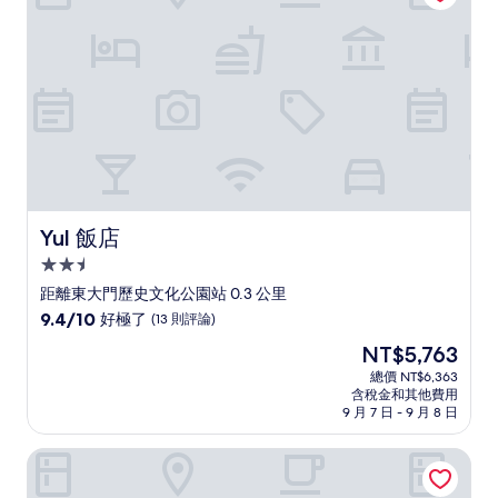
(630
則
評
論)
Yul 飯店
Yul 飯店
2.5
星
距離東大門歷史文化公園站 0.3 公里
級
9.4
9.4/10
好極了
(13 則評論)
住
分，
現
NT$5,763
滿
宿
在
分
總價 NT$6,363
價
含稅金和其他費用
10
格
9 月 7 日 - 9 月 8 日
分，
為
好
NT$5,763
首爾 JW 東大門廣場萬豪酒店
極
了，
(13