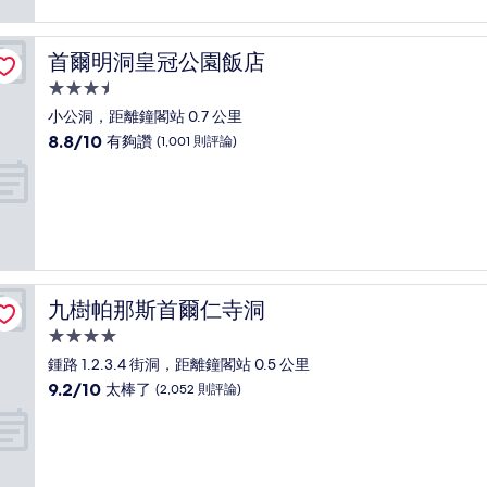
太
棒
了，
首爾明洞皇冠公園飯店
首爾明洞皇冠公園飯店
(1,304
則
3.5
評
星
小公洞，距離鐘閣站 0.7 公里
論)
級
8.8
8.8/10
有夠讚
(1,001 則評論)
住
分，
滿
宿
分
10
分，
有
夠
讚，
九樹帕那斯首爾仁寺洞
九樹帕那斯首爾仁寺洞
(1,001
則
4.0
評
星
鍾路 1.2.3.4 街洞，距離鐘閣站 0.5 公里
論)
級
9.2
9.2/10
太棒了
(2,052 則評論)
住
分，
滿
宿
分
10
分，