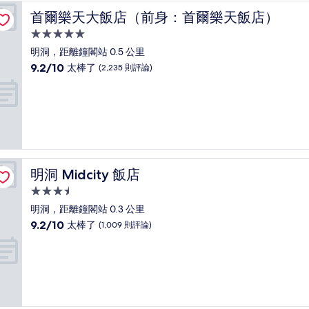
了，
首爾樂天大飯店（前身：首爾樂天飯店）
首爾樂天大飯店（前身：首爾樂天飯店）
(1,837
則
5.0
評
星
明洞，距離鐘閣站 0.5 公里
論)
級
9.2
9.2/10
太棒了
(2,235 則評論)
住
分，
滿
宿
分
10
分，
太
棒
了，
明洞 Midcity 飯店
明洞 Midcity 飯店
(2,235
則
3.5
評
星
明洞，距離鐘閣站 0.3 公里
論)
級
9.2
9.2/10
太棒了
(1,009 則評論)
住
分，
滿
宿
分
10
分，
太