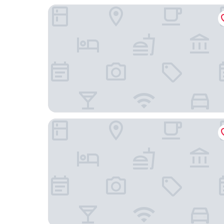
鐘路 The Prima 飯店
光化門新羅舒泰飯店 (明洞)