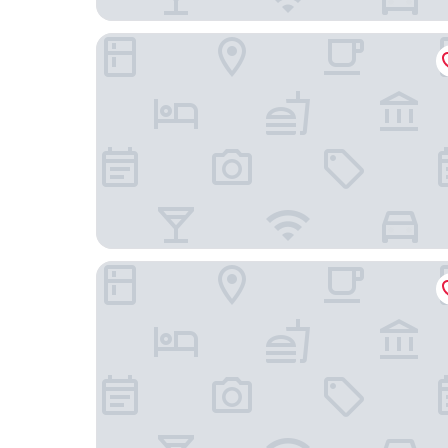
首爾明洞皇冠公園飯店
九樹帕那斯首爾仁寺洞