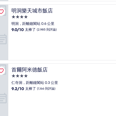
夠
讚，
明洞樂天城市飯店
明洞樂天城市飯店
(1,384
則
4.0
評
星
明洞，距離鐘閣站 0.6 公里
論)
級
9.0
9.0/10
太棒了
(2,985 則評論)
住
分，
滿
宿
分
10
分，
太
棒
了，
首爾阿米德飯店
首爾阿米德飯店
(2,985
則
4.0
評
星
仁寺洞，距離鐘閣站 0.3 公里
論)
級
9.2
9.2/10
太棒了
(1,166 則評論)
住
分，
滿
宿
分
10
分，