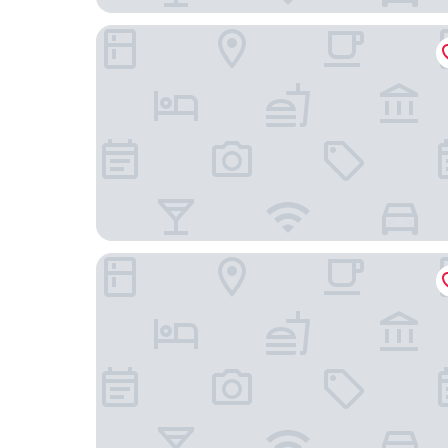
南大門艾納套房飯店
明洞斯坦福飯店