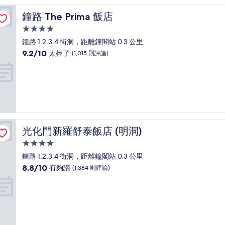
棒
了，
鐘路 The Prima 飯店
鐘路 The Prima 飯店
(1,009
則
4.0
評
星
鍾路 1.2.3.4 街洞，距離鐘閣站 0.3 公里
論)
級
9.2
9.2/10
太棒了
(1,015 則評論)
住
分，
滿
宿
分
10
分，
太
棒
了，
光化門新羅舒泰飯店 (明洞)
光化門新羅舒泰飯店 (明洞)
(1,015
則
4.0
評
星
鍾路 1.2.3.4 街洞，距離鐘閣站 0.3 公里
論)
級
8.8
8.8/10
有夠讚
(1,384 則評論)
住
分，
滿
宿
分
10
分，
有