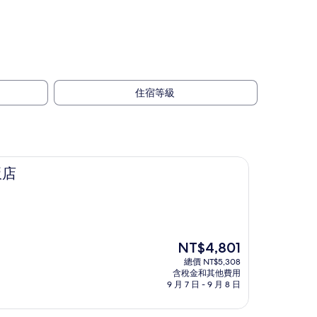
住宿等級
飯店
現
NT$4,801
在
總價 NT$5,308
價
含稅金和其他費用
格
9 月 7 日 - 9 月 8 日
為
NT$4,801