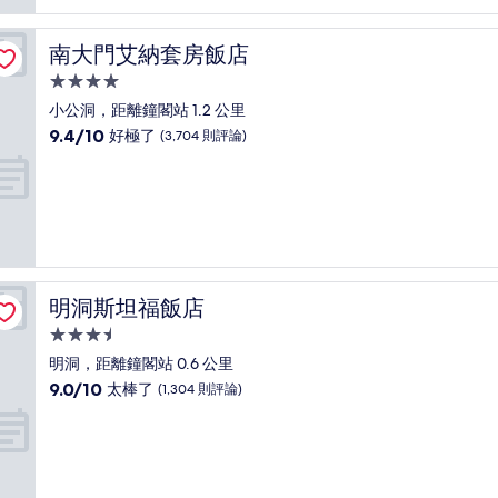
太
棒
了，
南大門艾納套房飯店
南大門艾納套房飯店
(1,166
則
4.0
評
星
小公洞，距離鐘閣站 1.2 公里
論)
級
9.4
9.4/10
好極了
(3,704 則評論)
住
分，
滿
宿
分
10
分，
好
極
了，
明洞斯坦福飯店
明洞斯坦福飯店
(3,704
則
3.5
評
星
明洞，距離鐘閣站 0.6 公里
論)
級
9.0
9.0/10
太棒了
(1,304 則評論)
住
分，
滿
宿
分
10
分，