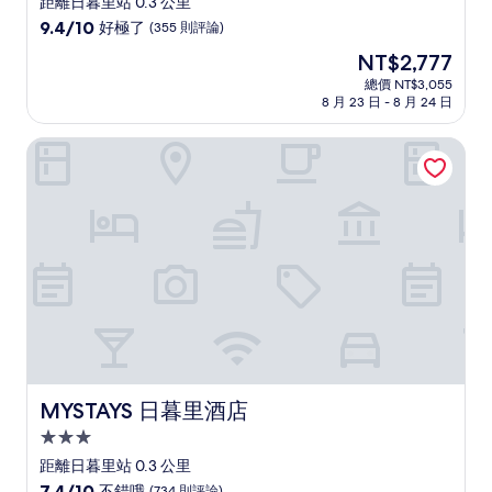
距離日暮里站 0.3 公里
級
9.4
9.4/10
好極了
(355 則評論)
住
分，
現
NT$2,777
滿
宿
在
分
總價 NT$3,055
價
8 月 23 日 - 8 月 24 日
10
格
分，
為
好
MYSTAYS 日暮里酒店
NT$2,777
極
了，
(355
則
評
論)
MYSTAYS 日暮里酒店
MYSTAYS 日暮里酒店
3.0
星
距離日暮里站 0.3 公里
級
7.4
7.4/10
不錯哦
(734 則評論)