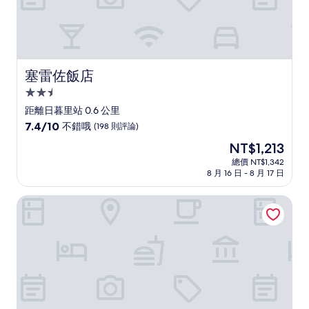
塞雷佐飯店
塞雷佐飯店
2.5
星
距離日暮里站 0.6 公里
級
7.4
7.4/10
不錯哦
(198 則評論)
住
分，
現
NT$1,213
滿
宿
在
分
總價 NT$1,342
價
8 月 16 日 - 8 月 17 日
10
格
分，
為
不
東京格蘭德寓所ランドー
NT$1,213
錯
哦，
(198
則
評
論)