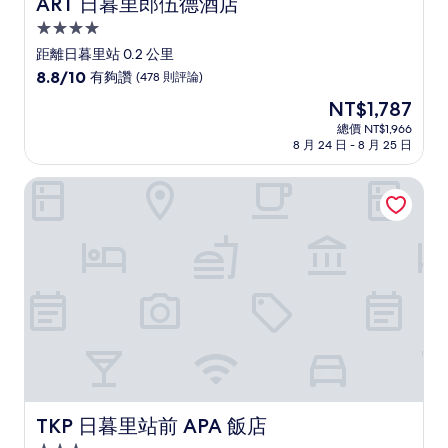
ART 日暮里郎伍德酒店
ART 日暮里郎伍德酒店
4.0
星
距離日暮里站 0.2 公里
級
8.8
8.8/10
有夠讚
(478 則評論)
住
分，
現
NT$1,787
滿
宿
在
分
總價 NT$1,966
價
8 月 24 日 - 8 月 25 日
10
格
分，
為
有
TKP 日暮里站前 APA 飯店
NT$1,787
夠
讚，
(478
則
評
論)
TKP 日暮里站前 APA 飯店
TKP 日暮里站前 APA 飯店