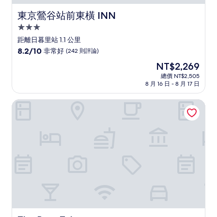
東京鶯谷站前東橫 INN
東京鶯谷站前東橫 INN
3.0
星
距離日暮里站 1.1 公里
級
8.2
8.2/10
非常好
(242 則評論)
住
分，
現
NT$2,269
滿
宿
在
分
總價 NT$2,505
價
8 月 16 日 - 8 月 17 日
10
格
分，
為
非
The Barn Tokyo
NT$2,269
常
好，
(242
則
評
論)