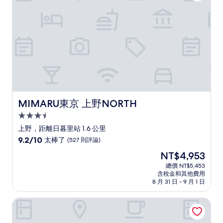
論)
MIMARU東京 上野NORTH
MIMARU東京 上野NORTH
3.5
星
上野，距離日暮里站 1.6 公里
級
9.2
9.2/10
太棒了
(527 則評論)
住
分，
現
NT$4,953
滿
宿
在
分
總價 NT$5,453
價
含稅金和其他費用
10
格
8 月 31 日 - 9 月 1 日
分，
為
太
NT$4,953
上野公園閃耀飯店
棒
了，
(527