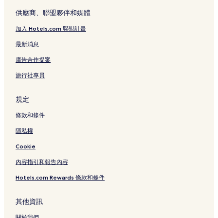
台東的親子飯店
供應商、聯盟夥伴和媒體
台東的提供免費早餐的飯店
加入 Hotels.com 聯盟計畫
向島的平價飯店
最新消息
東池袋的方便購物的飯店
廣告合作提案
東京的親子飯店
旅行社專員
東京的溫泉飯店
東京的設有健身中心的飯店
規定
東京的性別友善飯店
條款和條件
東京的設有廚房的飯店
隱私權
東京的設有停車場的飯店
Cookie
淺草橋的平價飯店
內容指引和報告內容
淺草橋的設有停車場的飯店
Hotels.com Rewards 條款和條件
千代田的方便購物的飯店
千代田的性別友善飯店
其他資訊
千代田的設有健身中心的飯店
關於我們