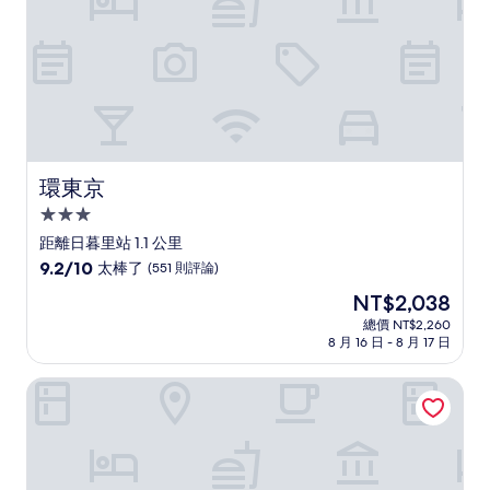
則
評
論)
環東京
環東京
3.0
星
距離日暮里站 1.1 公里
級
9.2
9.2/10
太棒了
(551 則評論)
住
分，
現
NT$2,038
滿
宿
在
分
總價 NT$2,260
價
8 月 16 日 - 8 月 17 日
10
格
分，
為
太
格拉菲尼澤飯店
NT$2,038
棒
了，
(551
則
評