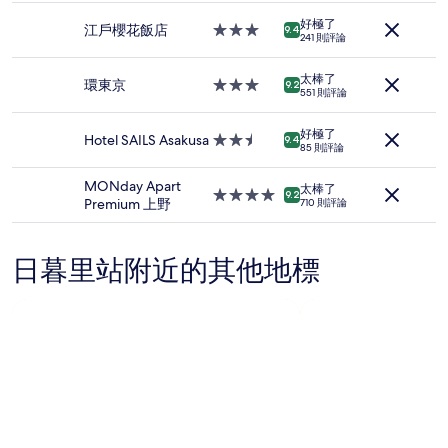
以
級
2
好極了
住
江戶櫻花飯店
3.0
9.4
位
241 則評論
宿
星
成
級
人
太棒了
住
環東京
3.0
9.2
住
551 則評論
宿
星
宿
級
1
好極了
住
Hotel SAILS Asakusa
2.5
9.4
晚
85 則評論
宿
星
為
級
條
MONday Apart
太棒了
住
4.0
9.2
件
Premium 上野
710 則評論
宿
星
所
級
搜
住
尋
日暮里站附近的其他地標
宿
到
的
價
格。
價
格
和
供
應
情