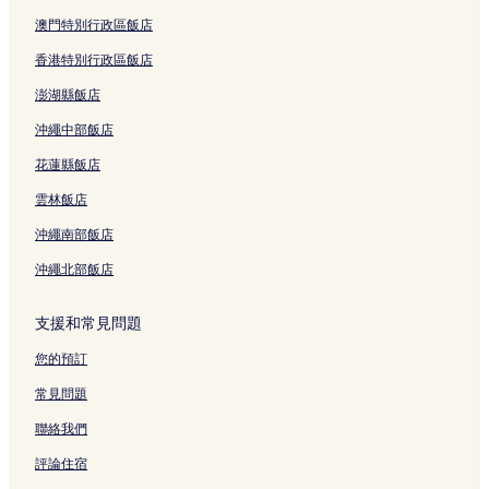
赤土小學校前站附近的飯店
澳門特別行政區飯店
三河島站附近的飯店
香港特別行政區飯店
谷中飯店
澎湖縣飯店
千駄木站附近的飯店
沖繩中部飯店
押上的商務飯店
花蓮縣飯店
合羽橋道具街附近的親子飯店
雲林飯店
台東的平價飯店
沖繩南部飯店
台東的性別友善飯店
沖繩北部飯店
台東的商務飯店
台東的奢華飯店
支援和常見問題
台東的設有廚房的飯店
您的預訂
台東的方便購物的飯店
常見問題
台東的溫泉飯店
聯絡我們
台東的Spa 飯店
評論住宿
台東的設有停車場的飯店