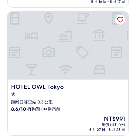
格
8 月 16 日 - 8 月 17 日
分，
為
好
NT$3,421
HOTEL OWL Tokyo
極
了，
(123
則
評
論)
HOTEL OWL Tokyo
HOTEL OWL Tokyo
1.0
星
距離日暮里站 0.3 公里
級
8.6
8.6/10
有夠讚
(113 則評論)
住
分，
現
NT$991
滿
宿
在
分
總價 NT$1,094
價
8 月 27 日 - 8 月 28 日
10
格
分，