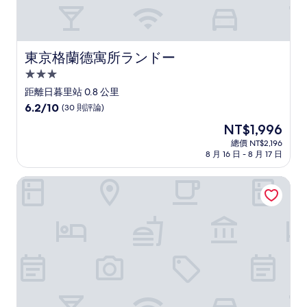
東京格蘭德寓所ランドー
東京格蘭德寓所ランドー
3.0
星
距離日暮里站 0.8 公里
級
6.2
6.2/10
(30 則評論)
住
分，
現
NT$1,996
滿
宿
在
分
總價 NT$2,196
價
8 月 16 日 - 8 月 17 日
10，
格
(30
為
則
江戶櫻花飯店
NT$1,996
評
論)