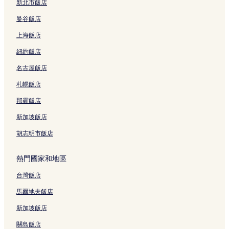
新北市飯店
全生庵附近的飯店
曼谷飯店
觀音寺附近的飯店
上海飯店
朝倉雕塑館附近的飯店
紐約飯店
上野站附近的飯店
名古屋飯店
根津飯店
西日暮里飯店
札幌飯店
根津神社附近的飯店
那霸飯店
西日暮里站附近的飯店
新加坡飯店
京成上野站附近的飯店
胡志明市飯店
日暮里布料街附近的飯店
熱門國家和地區
四季庵附近的飯店
台灣飯店
東日暮里飯店
荒川飯店
馬爾地夫飯店
上野御徒町站附近的飯店
新加坡飯店
淺草飯店
關島飯店