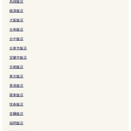
高雄飯店
台東 3 星級飯店
礁溪飯店
台東 4 星級飯店
大阪飯店
台東 2 星級飯店
台南飯店
日暮里布料街 4 星級飯店
上野飯店
台中飯店
四天王寺附近的飯店
台東市飯店
田端站附近的飯店
宜蘭市飯店
東京巨蛋附近的飯店
京都飯店
千駄木飯店
東京飯店
上野阿美橫商店街附近的飯店
香港飯店
根岸飯店
羅東飯店
町屋站附近的飯店
恆春飯店
東京都美術館附近的飯店
首爾飯店
清水觀音堂附近的飯店
福岡飯店
東京飯店