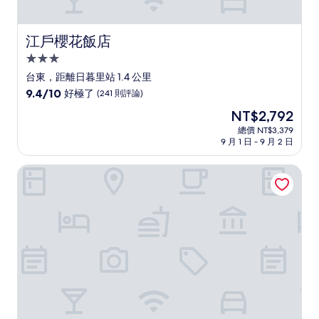
江戶櫻花飯店
江戶櫻花飯店
3.0
星
台東，距離日暮里站 1.4 公里
級
9.4
9.4/10
好極了
(241 則評論)
住
分，
現
NT$2,792
滿
宿
在
分
總價 NT$3,379
價
9 月 1 日 - 9 月 2 日
10
格
分，
為
好
東京鶯谷站前東橫 INN
NT$2,792
極
了，
(241
則
評
論)