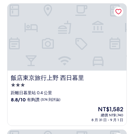
為
有
飯店東京旅行上野 西日暮里
NT$991
夠
讚，
(113
則
評
論)
飯店東京旅行上野 西日暮里
飯店東京旅行上野 西日暮里
3.0
星
距離日暮里站 0.4 公里
級
8.8
8.8/10
有夠讚
(574 則評論)
住
分，
現
NT$1,582
滿
宿
在
分
總價 NT$1,740
價
8 月 31 日 - 9 月 1 日
10
格
分，
為
有
飯店リブマックス BUDGET 日暮里