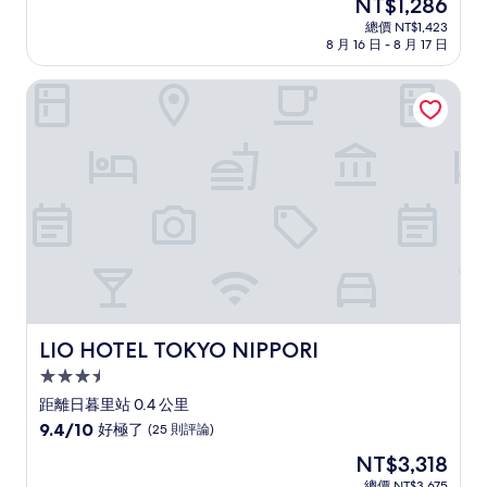
現
NT$1,286
滿
宿
在
分
總價 NT$1,423
價
8 月 16 日 - 8 月 17 日
10
格
分，
為
有
LIO HOTEL TOKYO NIPPORI
NT$1,286
夠
讚，
(544
則
評
論)
LIO HOTEL TOKYO NIPPORI
LIO HOTEL TOKYO NIPPORI
3.5
星
距離日暮里站 0.4 公里
級
9.4
9.4/10
好極了
(25 則評論)
住
分，
現
NT$3,318
滿
宿
在
分
總價 NT$3,675