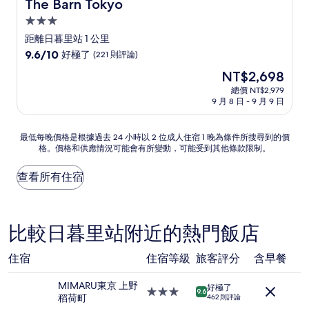
The Barn Tokyo
The Barn Tokyo
3.0
星
距離日暮里站 1 公里
級
9.6
9.6/10
好極了
(221 則評論)
住
分，
現
NT$2,698
滿
宿
在
分
總價 NT$2,979
價
9 月 8 日 - 9 月 9 日
10
格
分，
為
好
NT$2,698
最
最低每晚價格是根據過去 24 小時以 2 位成人住宿 1 晚為條件所搜尋到的價
極
格。價格和供應情況可能會有所變動，可能受到其他條款限制。
低
了，
每
(221
晚
查看所有住宿
則
價
評
格
論)
是
根
比較日暮里站附近的熱門飯店
據
過
住宿
住宿等級
旅客評分
含早餐
去
24
MIMARU東京 上野
小
好極了
3.0
9.6
稻荷町
時
462 則評論
星