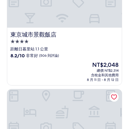
東京城市景觀飯店
東京城市景觀飯店
4.0
星
距離日暮里站 1.1 公里
級
8.2
8.2/10
非常好
(506 則評論)
住
分，
現
NT$2,048
滿
宿
在
分
總價 NT$2,314
價
含稅金和其他費用
10
格
8 月 11 日 - 8 月 12 日
分，
為
非
NT$2,048
塞雷佐飯店
常
好，
(506
則
評
論)