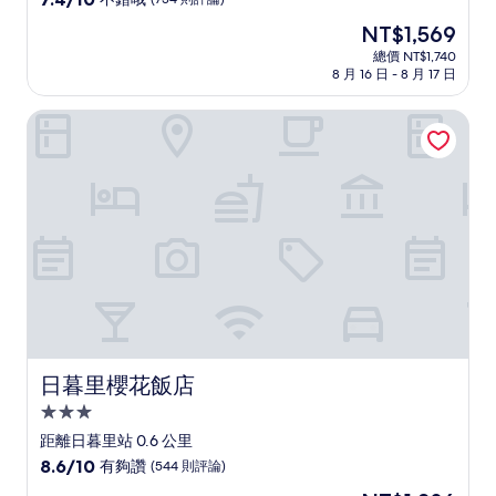
住
分，
現
NT$1,569
滿
宿
在
分
總價 NT$1,740
價
8 月 16 日 - 8 月 17 日
10
格
分，
為
不
日暮里櫻花飯店
NT$1,569
錯
哦，
(734
則
評
論)
日暮里櫻花飯店
日暮里櫻花飯店
3.0
星
距離日暮里站 0.6 公里
級
8.6
8.6/10
有夠讚
(544 則評論)
住
分，