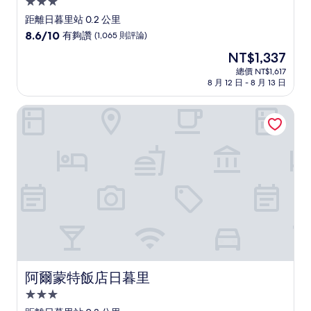
3.0
星
距離日暮里站 0.2 公里
級
8.6
8.6/10
有夠讚
(1,065 則評論)
住
分，
現
NT$1,337
滿
宿
在
分
總價 NT$1,617
價
8 月 12 日 - 8 月 13 日
10
格
分，
為
有
阿爾蒙特飯店日暮里
NT$1,337
夠
讚，
(1,065
則
評
論)
阿爾蒙特飯店日暮里
阿爾蒙特飯店日暮里
3.0
星