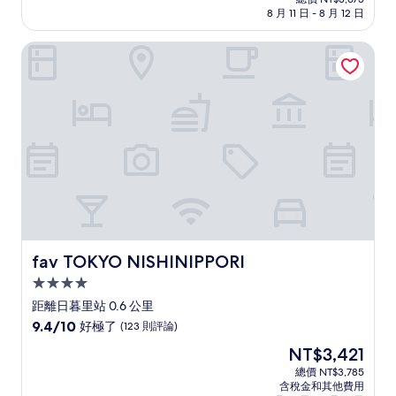
價
8 月 11 日 - 8 月 12 日
10
格
分，
為
好
fav TOKYO NISHINIPPORI
NT$3,318
極
了，
(25
則
評
論)
fav TOKYO NISHINIPPORI
fav TOKYO NISHINIPPORI
4.0
星
距離日暮里站 0.6 公里
級
9.4
9.4/10
好極了
(123 則評論)
住
分，
現
NT$3,421
滿
宿
在
分
總價 NT$3,785
價
含稅金和其他費用
10