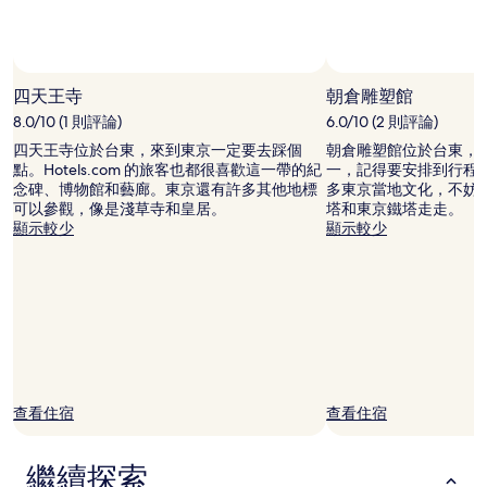
況
可
能
會
有
四天王寺
朝倉雕塑館
所
8.0/10 (1 則評論)
6.0/10 (2 則評論)
變
動，
四天王寺位於台東，來到東京一定要去踩個
朝倉雕塑館位於台東，
可
點。Hotels.com 的旅客也都很喜歡這一帶的紀
一，記得要安排到行程
能
念碑、博物館和藝廊。東京還有許多其他地標
多東京當地文化，不妨
受
可以參觀，像是淺草寺和皇居。
塔和東京鐵塔走走。
到
顯示較少
顯示較少
其
他
條
款
限
制。
查看住宿
查看住宿
繼續探索