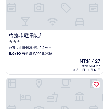
論)
格拉菲尼澤飯店
格拉菲尼澤飯店
3.0
星
台東，距離日暮里站 1.2 公里
級
8.6
8.6/10
有夠讚
(1,003 則評論)
住
分，
現
NT$1,427
滿
宿
在
分
總價 NT$1,746
價
8 月 11 日 - 8 月 12 日
10
格
分，
為
有
東京城市景觀飯店
NT$1,427
夠
讚，
(1,003
則
評
論)