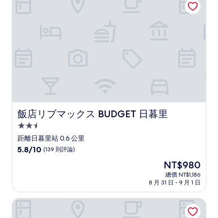
NT$1,582
夠
讚，
(574
則
評
論)
飯店リブマックス BUDGET 日暮里
飯店リブマックス BUDGET 日暮里
2.5
星
距離日暮里站 0.6 公里
級
5.8
5.8/10
(139 則評論)
住
分，
現
NT$980
滿
宿
在
分
總價 NT$1,186
價
8 月 31 日 - 9 月 1 日
10，
格
(139
為
則
MIMARU東京 上野NORTH
NT$980
評