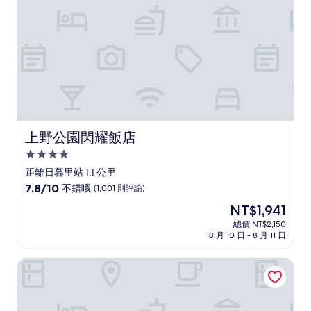
則
評
論)
上野公園閃耀飯店
上野公園閃耀飯店
4.0
星
距離日暮里站 1.1 公里
級
7.8
7.8/10
不錯哦
(1,001 則評論)
住
分，
現
NT$1,941
滿
宿
在
分
總價 NT$2,150
價
8 月 10 日 - 8 月 11 日
10
格
分，
為
不
環東京
NT$1,941
錯
哦，
(1,001