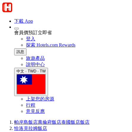
下載 App
會員價預訂立即省
登入
探索 Hotels.com Rewards
訊息
旅遊產品
說明中心
中文 · TWD · TW
上架您的房源
行程
意見反應
帕岸島飯店
萬倫府飯店
泰國飯店
飯店
恰洛克拉姆飯店