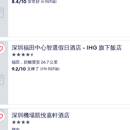
級
8.4
8.4/10
非常好
(6 則評論)
住
分，
滿
宿
分
10
分，
非
常
好，
深圳福田中心智選假日酒店 - IHG 旗下飯店
深圳福田中心智選假日酒店 - IHG 旗下飯店
(6
則
4.5
評
星
福田，距離寶安 26.7 公里
論)
級
9.2
9.2/10
太棒了
(376 則評論)
住
分，
滿
宿
分
10
分，
太
棒
了，
深圳機場凱悅嘉軒酒店
深圳機場凱悅嘉軒酒店
(376
則
4.0
評
星
寶安