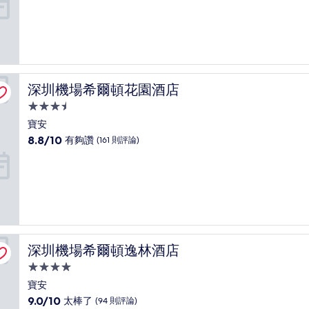
滿
宿
分
10
分，
太
棒
了，
深圳機場希爾頓花園酒店
深圳機場希爾頓花園酒店
(1,001
則
3.5
評
星
寶安
論)
級
8.8
8.8/10
有夠讚
(161 則評論)
住
分，
滿
宿
分
10
分，
有
夠
讚，
深圳機場希爾頓逸林酒店
深圳機場希爾頓逸林酒店
(161
則
4.0
評
星
寶安
論)
級
9.0
9.0/10
太棒了
(94 則評論)