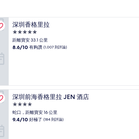
深圳香格里拉
深圳香格里拉
5.0
星
距離寶安 33.1 公里
級
8.6
8.6/10
有夠讚
(1,007 則評論)
住
分，
滿
宿
分
10
分，
有
夠
讚，
深圳前海香格里拉 JEN 酒店
深圳前海香格里拉 JEN 酒店
(1,007
則
4.0
評
星
蛇口，距離寶安 16 公里
論)
級
9.4
9.4/10
好極了
(184 則評論)
住
分，
滿
宿
分