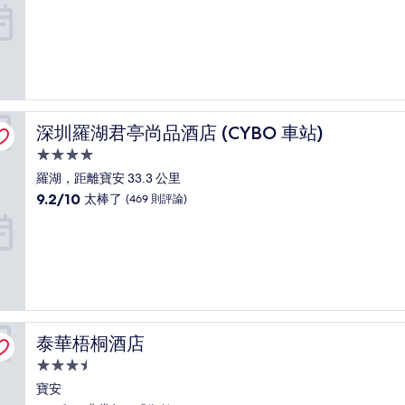
住
分，
滿
宿
分
10
分，
太
棒
了，
深圳羅湖君亭尚品酒店 (CYBO 車站)
深圳羅湖君亭尚品酒店 (CYBO 車站)
(94
則
4.0
評
星
羅湖，距離寶安 33.3 公里
論)
級
9.2
9.2/10
太棒了
(469 則評論)
住
分，
滿
宿
分
10
分，
太
棒
了，
泰華梧桐酒店
泰華梧桐酒店
(469
則
3.5
評
星
寶安
論)