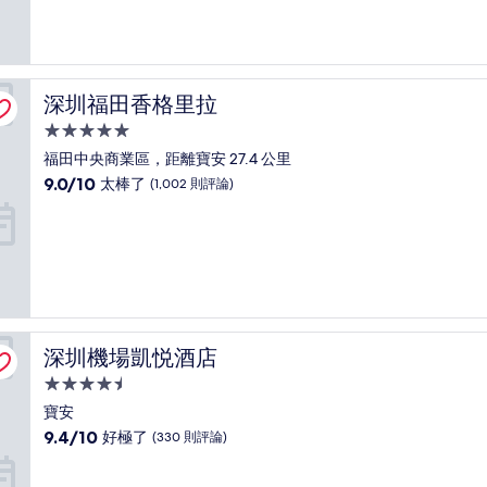
10
分，
好
極
了，
深圳福田香格里拉
深圳福田香格里拉
(184
則
5.0
評
星
福田中央商業區，距離寶安 27.4 公里
論)
級
9.0
9.0/10
太棒了
(1,002 則評論)
住
分，
滿
宿
分
10
分，
太
棒
了，
深圳機場凱悦酒店
深圳機場凱悦酒店
(1,002
則
4.5
評
星
寶安
論)
級
9.4
9.4/10
好極了
(330 則評論)
住
分，
滿
宿