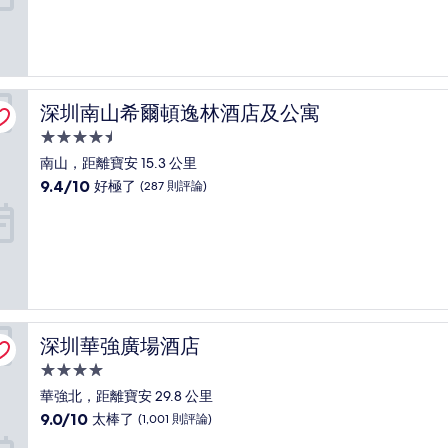
分
10
分，
好
極
了，
深圳南山希爾頓逸林酒店及公寓
深圳南山希爾頓逸林酒店及公寓
(330
則
4.5
評
星
南山，距離寶安 15.3 公里
論)
級
9.4
9.4/10
好極了
(287 則評論)
住
分，
滿
宿
分
10
分，
好
極
了，
深圳華強廣場酒店
深圳華強廣場酒店
(287
則
4.0
評
星
華強北，距離寶安 29.8 公里
論)
級
9.0
9.0/10
太棒了
(1,001 則評論)
住
分，