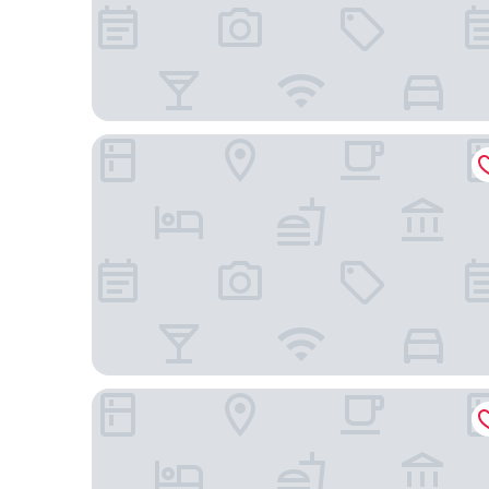
深圳羅湖君亭尚品酒店 (CYBO 車站)
泰華梧桐酒店