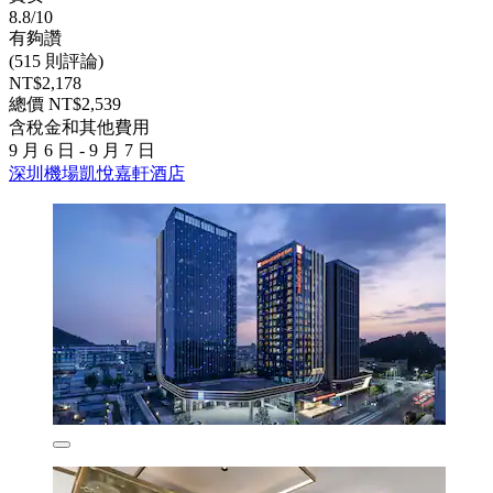
8.8/10
有夠讚
(515 則評論)
NT$2,178
總價 NT$2,539
含稅金和其他費用
9 月 6 日 - 9 月 7 日
深圳機場凱悅嘉軒酒店