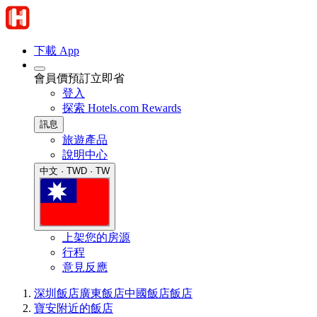
下載 App
會員價預訂立即省
登入
探索 Hotels.com Rewards
訊息
旅遊產品
說明中心
中文 · TWD · TW
上架您的房源
行程
意見反應
深圳飯店
廣東飯店
中國飯店
飯店
寶安附近的飯店