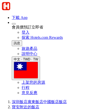
下載 App
會員價預訂立即省
登入
探索 Hotels.com Rewards
訊息
旅遊產品
說明中心
中文 · TWD · TW
上架您的房源
行程
意見反應
深圳飯店
廣東飯店
中國飯店
飯店
寶安附近的飯店