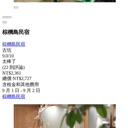
棕櫚島民宿
棕櫚島民宿
古坑
9.0/10
太棒了
(22 則評論)
NT$2,361
總價 NT$2,727
含稅金和其他費用
9 月 1 日 - 9 月 2 日
棕櫚島民宿