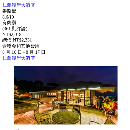
仁義湖岸大酒店
番路鄉
8.6/10
有夠讚
(361 則評論)
NT$2,018
總價 NT$2,331
含稅金和其他費用
8 月 16 日 - 8 月 17 日
仁義湖岸大酒店