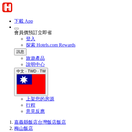
下載 App
會員價預訂立即省
登入
探索 Hotels.com Rewards
訊息
旅遊產品
說明中心
中文 · TWD · TW
上架您的房源
行程
意見反應
嘉義縣飯店
台灣飯店
飯店
梅山飯店