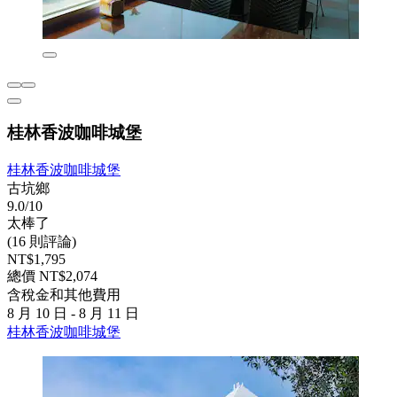
桂林香波咖啡城堡
桂林香波咖啡城堡
古坑鄉
9.0/10
太棒了
(16 則評論)
NT$1,795
總價 NT$2,074
含稅金和其他費用
8 月 10 日 - 8 月 11 日
桂林香波咖啡城堡