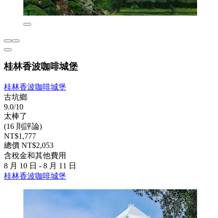
桂林香波咖啡城堡
桂林香波咖啡城堡
古坑鄉
9.0/10
太棒了
(16 則評論)
NT$1,777
總價 NT$2,053
含稅金和其他費用
8 月 10 日 - 8 月 11 日
桂林香波咖啡城堡