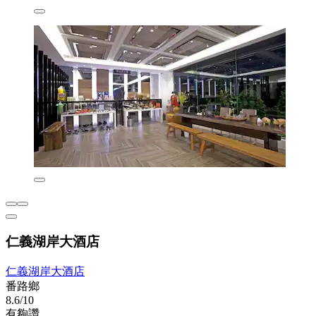
仁義湖岸大酒店
仁義湖岸大酒店
番路鄉
8.6/10
有夠讚