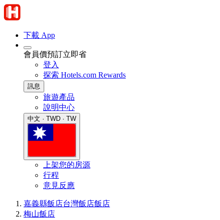
下載 App
會員價預訂立即省
登入
探索 Hotels.com Rewards
訊息
旅遊產品
說明中心
中文 · TWD · TW
上架您的房源
行程
意見反應
嘉義縣飯店
台灣飯店
飯店
梅山飯店