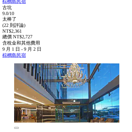
棕櫚島民宿
古坑
9.0/10
太棒了
(22 則評論)
NT$2,361
總價 NT$2,727
含稅金和其他費用
9 月 1 日 - 9 月 2 日
棕櫚島民宿