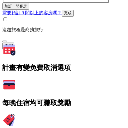
加訂一間客房
需要預訂 9 間以上的客房嗎？
完成
這趟旅程是商務旅行
搜尋
計畫有變免費取消選項
每晚住宿均可賺取獎勵