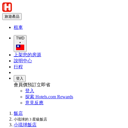
旅遊產品
租車
TWD
•
上架您的房源
說明中心
行程
登入
會員價預訂立即省
登入
探索 Hotels.com Rewards
意見反應
飯店
小琉球的 3 星級飯店
小琉球飯店