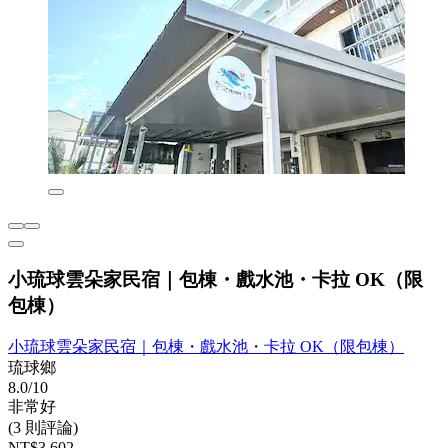
小琉球雲朵家民宿｜包棟・戲水池・卡拉 OK（限
包棟）
小琉球雲朵家民宿｜包棟・戲水池・卡拉 OK（限包棟）
琉球鄉
8.0/10
非常好
(3 則評論)
NT$3,602