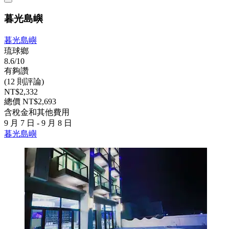
暮光島嶼
暮光島嶼
琉球鄉
8.6/10
有夠讚
(12 則評論)
NT$2,332
總價 NT$2,693
含稅金和其他費用
9 月 7 日 - 9 月 8 日
暮光島嶼