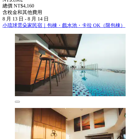
總價 NT$4,160
含稅金和其他費用
8 月 13 日 - 8 月 14 日
小琉球雲朵家民宿｜包棟・戲水池・卡拉 OK（限包棟）