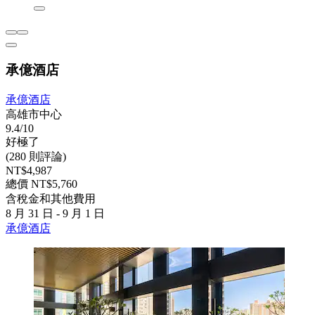
承億酒店
承億酒店
高雄市中心
9.4/10
好極了
(280 則評論)
NT$4,987
總價 NT$5,760
含稅金和其他費用
8 月 31 日 - 9 月 1 日
承億酒店