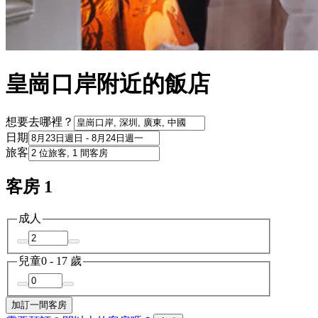
皇崗口岸附近的飯店
想要去哪裡？
日期
旅客
客房 1
成人
兒童
0 - 17 歲
加訂一間客房