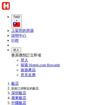
TWD
•
上架您的房源
說明中心
行程
登入
會員價預訂立即省
登入
探索 Hotels.com Rewards
旅遊產品
意見反應
飯店
皇崗口岸附近的飯店
深圳飯店
廣東飯店
中國飯店