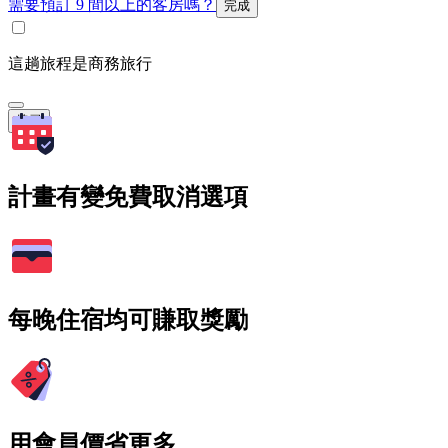
需要預訂 9 間以上的客房嗎？
完成
這趟旅程是商務旅行
搜尋
計畫有變免費取消選項
每晚住宿均可賺取獎勵
用會員價省更多