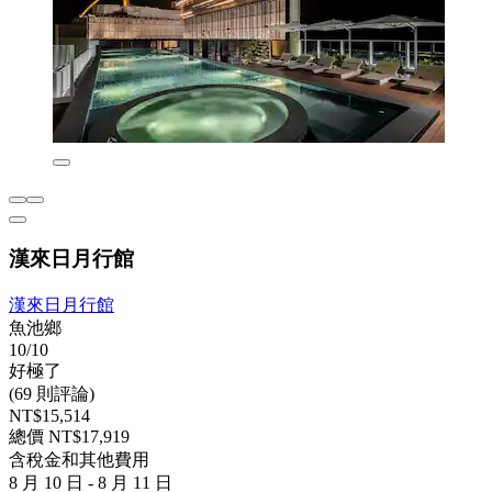
漢來日月行館
漢來日月行館
魚池鄉
10/10
好極了
(69 則評論)
NT$15,514
總價 NT$17,919
含稅金和其他費用
8 月 10 日 - 8 月 11 日