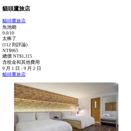
貓頭鷹旅店
貓頭鷹旅店
魚池鄉
9.0/10
太棒了
(112 則評論)
NT$965
總價 NT$1,115
含稅金和其他費用
9 月 1 日 - 9 月 2 日
貓頭鷹旅店