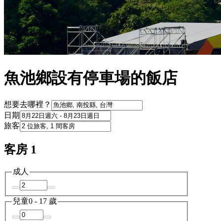
魚池鄉設有停車場的飯店
想要去哪裡？
日期
旅客
客房 1
成人
兒童
0 - 17 歲