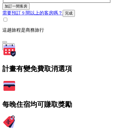
加訂一間客房
需要預訂 9 間以上的客房嗎？
完成
這趟旅程是商務旅行
搜尋
計畫有變免費取消選項
每晚住宿均可賺取獎勵