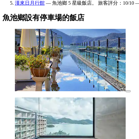
漢來日月行館
— 魚池鄉 5 星級飯店。 旅客評分：10/10 
魚池鄉設有停車場的飯店