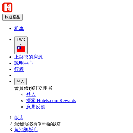
旅遊產品
租車
TWD
•
上架您的房源
說明中心
行程
登入
會員價預訂立即省
登入
探索 Hotels.com Rewards
意見反應
飯店
魚池鄉的設有停車場的飯店
魚池鄉飯店