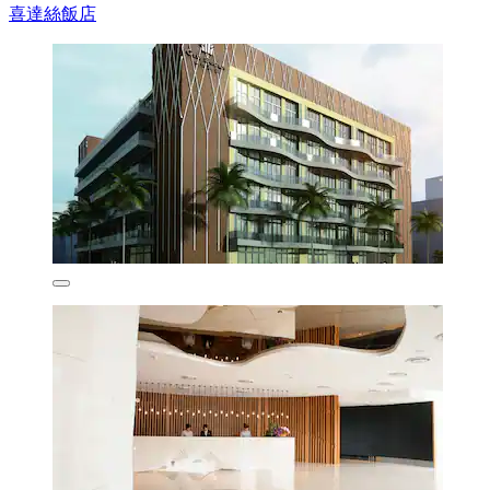
喜達絲飯店